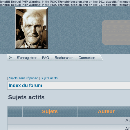
[phpBB Debug] PHP Warning
: in file
[ROOT]/phpbb/session.php
on line
561
:
sizeof(): Parame
[phpBB Debug] PHP Warning
: in file
[ROOT]/phpbb/session.php
on line
617
:
sizeof(): Parame
|
Sujets sans réponse
|
Sujets actifs
Index du forum
Sujets actifs
Sujets
Auteur
Au
Af