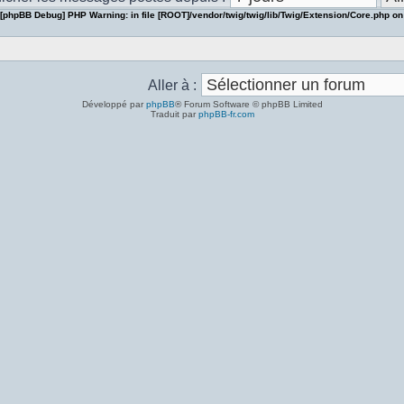
[phpBB Debug] PHP Warning
: in file
[ROOT]/vendor/twig/twig/lib/Twig/Extension/Core.php
on
Aller à :
Développé par
phpBB
® Forum Software © phpBB Limited
Traduit par
phpBB-fr.com