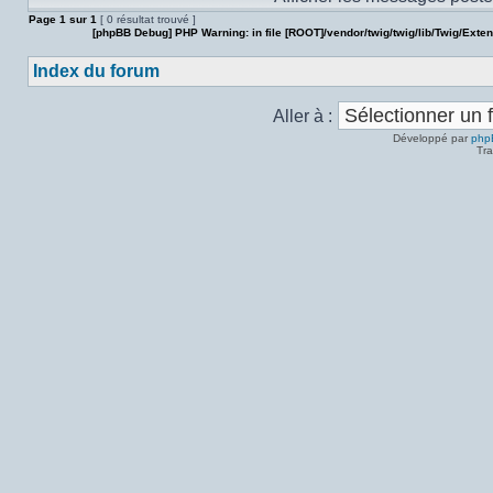
Page
1
sur
1
[ 0 résultat trouvé ]
[phpBB Debug] PHP Warning
: in file
[ROOT]/vendor/twig/twig/lib/Twig/Exte
Index du forum
Aller à :
Développé par
php
Tra