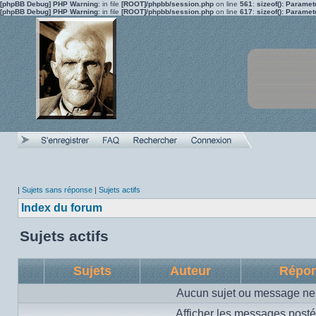
[phpBB Debug] PHP Warning
: in file
[ROOT]/phpbb/session.php
on line
561
:
sizeof(): Parame
[phpBB Debug] PHP Warning
: in file
[ROOT]/phpbb/session.php
on line
617
:
sizeof(): Parame
|
Sujets sans réponse
|
Sujets actifs
Index du forum
Sujets actifs
Sujets
Auteur
Répo
Aucun sujet ou message ne 
Afficher les messages posté