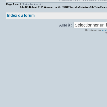
Page
1
sur
1
[ 0 résultat trouvé ]
[phpBB Debug] PHP Warning
: in file
[ROOT]/vendor/twig/twig/lib/Twig/Exte
Index du forum
Aller à :
Développé par
php
Tra