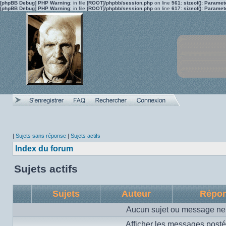
[phpBB Debug] PHP Warning
: in file
[ROOT]/phpbb/session.php
on line
561
:
sizeof(): Parame
[phpBB Debug] PHP Warning
: in file
[ROOT]/phpbb/session.php
on line
617
:
sizeof(): Parame
|
Sujets sans réponse
|
Sujets actifs
Index du forum
Sujets actifs
Sujets
Auteur
Répo
Aucun sujet ou message ne 
Afficher les messages posté