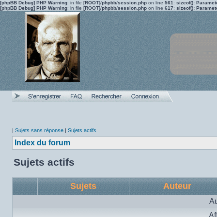
[phpBB Debug] PHP Warning
: in file
[ROOT]/phpbb/session.php
on line
561
:
sizeof(): Parame
[phpBB Debug] PHP Warning
: in file
[ROOT]/phpbb/session.php
on line
617
:
sizeof(): Parame
|
Sujets sans réponse
|
Sujets actifs
Index du forum
Sujets actifs
Sujets
Auteur
Au
Af