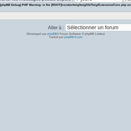
[phpBB Debug] PHP Warning
: in file
[ROOT]/vendor/twig/twig/lib/Twig/Extension/Core.php
on
Aller à :
Développé par
phpBB
® Forum Software © phpBB Limited
Traduit par
phpBB-fr.com