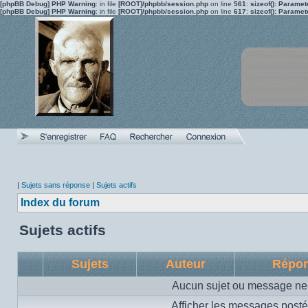
[phpBB Debug] PHP Warning
: in file
[ROOT]/phpbb/session.php
on line
561
:
sizeof(): Parame
[phpBB Debug] PHP Warning
: in file
[ROOT]/phpbb/session.php
on line
617
:
sizeof(): Parame
|
Sujets sans réponse
|
Sujets actifs
Index du forum
Sujets actifs
Sujets
Auteur
Répo
Aucun sujet ou message ne 
Afficher les messages posté