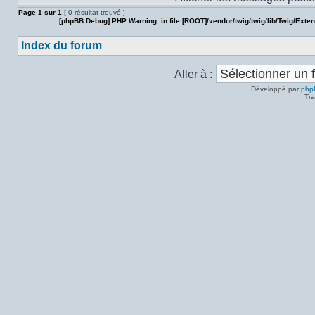
Page
1
sur
1
[ 0 résultat trouvé ]
[phpBB Debug] PHP Warning
: in file
[ROOT]/vendor/twig/twig/lib/Twig/Exte
Index du forum
Aller à :
Développé par
php
Tra