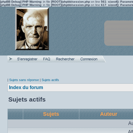
[phpBB Debug] PHP Warning
: in file
[ROOT]/phpbb/session.php
on line
561
:
sizeof(): Parame
[phpBB Debug] PHP Warning
: in file
[ROOT]/phpbb/session.php
on line
617
:
sizeof(): Parame
|
Sujets sans réponse
|
Sujets actifs
Index du forum
Sujets actifs
Sujets
Auteur
Au
Af