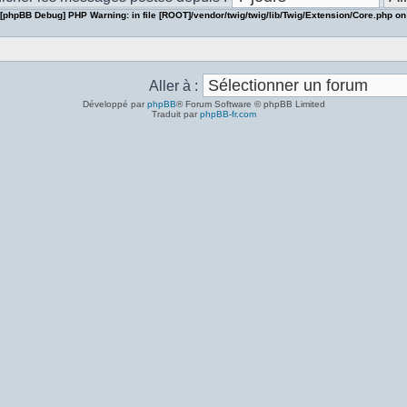
[phpBB Debug] PHP Warning
: in file
[ROOT]/vendor/twig/twig/lib/Twig/Extension/Core.php
on
Aller à :
Développé par
phpBB
® Forum Software © phpBB Limited
Traduit par
phpBB-fr.com