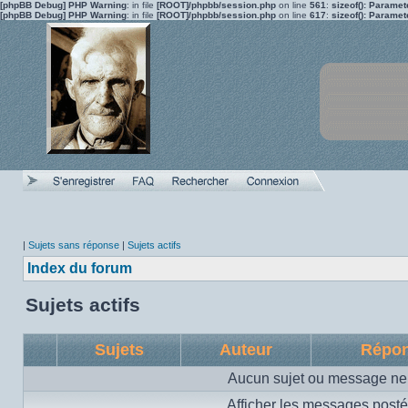
[phpBB Debug] PHP Warning
: in file
[ROOT]/phpbb/session.php
on line
561
:
sizeof(): Parame
[phpBB Debug] PHP Warning
: in file
[ROOT]/phpbb/session.php
on line
617
:
sizeof(): Parame
|
Sujets sans réponse
|
Sujets actifs
Index du forum
Sujets actifs
Sujets
Auteur
Répo
Aucun sujet ou message ne 
Afficher les messages posté