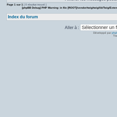
Page
1
sur
1
[ 0 résultat trouvé ]
[phpBB Debug] PHP Warning
: in file
[ROOT]/vendor/twig/twig/lib/Twig/Exte
Index du forum
Aller à :
Développé par
php
Tra