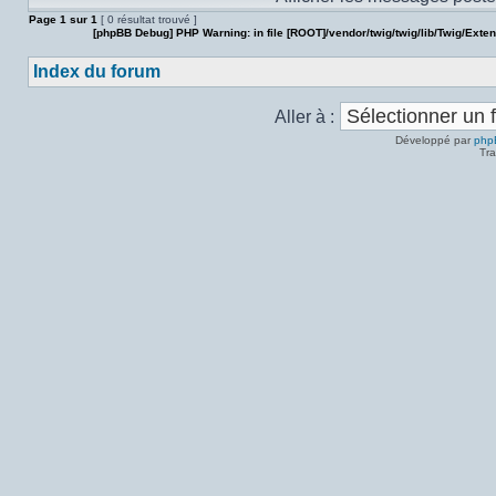
Page
1
sur
1
[ 0 résultat trouvé ]
[phpBB Debug] PHP Warning
: in file
[ROOT]/vendor/twig/twig/lib/Twig/Exte
Index du forum
Aller à :
Développé par
php
Tra