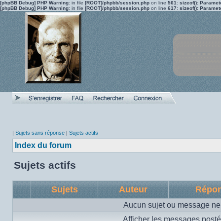
[phpBB Debug] PHP Warning
: in file
[ROOT]/phpbb/session.php
on line
561
:
sizeof(): Parame
[phpBB Debug] PHP Warning
: in file
[ROOT]/phpbb/session.php
on line
617
:
sizeof(): Parame
|
Sujets sans réponse
|
Sujets actifs
Index du forum
Sujets actifs
Sujets
Auteur
Répo
Aucun sujet ou message ne 
Afficher les messages posté