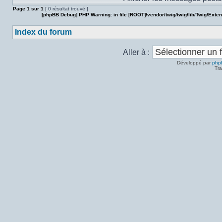
Page
1
sur
1
[ 0 résultat trouvé ]
[phpBB Debug] PHP Warning
: in file
[ROOT]/vendor/twig/twig/lib/Twig/Exte
Index du forum
Aller à :
Développé par
php
Tra