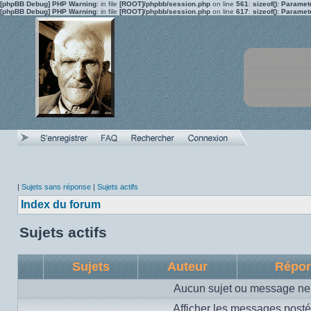
[phpBB Debug] PHP Warning
: in file
[ROOT]/phpbb/session.php
on line
561
:
sizeof(): Parame
[phpBB Debug] PHP Warning
: in file
[ROOT]/phpbb/session.php
on line
617
:
sizeof(): Parame
|
Sujets sans réponse
|
Sujets actifs
Index du forum
Sujets actifs
Sujets
Auteur
Répo
Aucun sujet ou message ne 
Afficher les messages posté