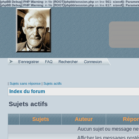
[phpBB Debug] PHP Warning
: in file
[ROOT]/phpbb/session.php
on line
561
:
sizeof(): Parame
[phpBB Debug] PHP Warning
: in file
[ROOT]/phpbb/session.php
on line
617
:
sizeof(): Parame
|
Sujets sans réponse
|
Sujets actifs
Index du forum
Sujets actifs
Sujets
Auteur
Répo
Aucun sujet ou message ne 
Afficher les messages posté