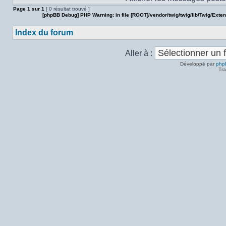
Page
1
sur
1
[ 0 résultat trouvé ]
[phpBB Debug] PHP Warning
: in file
[ROOT]/vendor/twig/twig/lib/Twig/Exte
Index du forum
Aller à :
Développé par
php
Tra