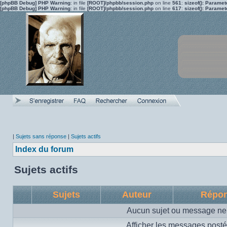
[phpBB Debug] PHP Warning
: in file
[ROOT]/phpbb/session.php
on line
561
:
sizeof(): Parame
[phpBB Debug] PHP Warning
: in file
[ROOT]/phpbb/session.php
on line
617
:
sizeof(): Parame
|
Sujets sans réponse
|
Sujets actifs
Index du forum
Sujets actifs
Sujets
Auteur
Répo
Aucun sujet ou message ne 
Afficher les messages posté