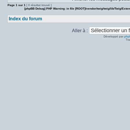
Page
1
sur
1
[ 0 résultat trouvé ]
[phpBB Debug] PHP Warning
: in file
[ROOT]/vendor/twig/twig/lib/Twig/Exte
Index du forum
Aller à :
Développé par
php
Tra