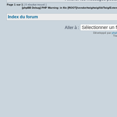
Page
1
sur
1
[ 0 résultat trouvé ]
[phpBB Debug] PHP Warning
: in file
[ROOT]/vendor/twig/twig/lib/Twig/Exte
Index du forum
Aller à :
Développé par
php
Tra