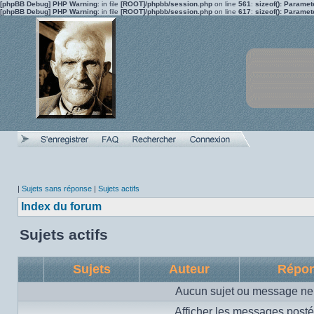
[phpBB Debug] PHP Warning
: in file
[ROOT]/phpbb/session.php
on line
561
:
sizeof(): Parame
[phpBB Debug] PHP Warning
: in file
[ROOT]/phpbb/session.php
on line
617
:
sizeof(): Parame
|
Sujets sans réponse
|
Sujets actifs
Index du forum
Sujets actifs
Sujets
Auteur
Répo
Aucun sujet ou message ne 
Afficher les messages posté