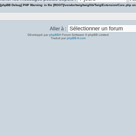
[phpBB Debug] PHP Warning
: in file
[ROOT]/vendor/twig/twig/lib/Twig/Extension/Core.php
on
Aller à :
Développé par
phpBB
® Forum Software © phpBB Limited
Traduit par
phpBB-fr.com