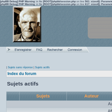
[phpBB Debug] PHP Warning
: in file
[ROOT]/phpbb/session.php
on line
561
:
sizeof(): Parame
[phpBB Debug] PHP Warning
: in file
[ROOT]/phpbb/session.php
on line
617
:
sizeof(): Parame
|
Sujets sans réponse
|
Sujets actifs
Index du forum
Sujets actifs
Sujets
Auteur
Au
Af