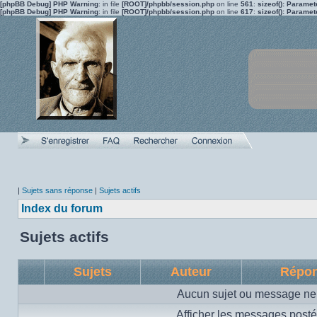
[phpBB Debug] PHP Warning
: in file
[ROOT]/phpbb/session.php
on line
561
:
sizeof(): Parame
[phpBB Debug] PHP Warning
: in file
[ROOT]/phpbb/session.php
on line
617
:
sizeof(): Parame
|
Sujets sans réponse
|
Sujets actifs
Index du forum
Sujets actifs
Sujets
Auteur
Répo
Aucun sujet ou message ne 
Afficher les messages posté