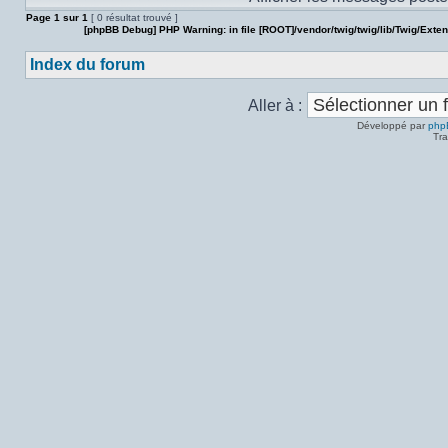
Page
1
sur
1
[ 0 résultat trouvé ]
[phpBB Debug] PHP Warning
: in file
[ROOT]/vendor/twig/twig/lib/Twig/Exte
Index du forum
Aller à :
Développé par
php
Tra