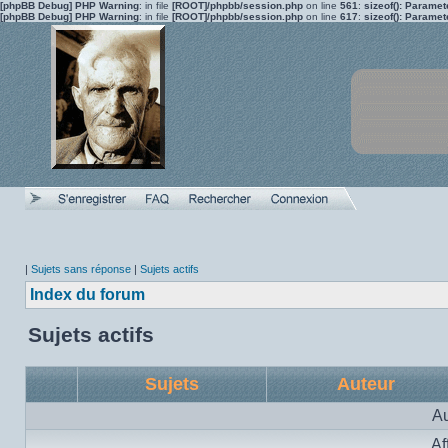
[phpBB Debug] PHP Warning
: in file
[ROOT]/phpbb/session.php
on line
561
:
sizeof(): Parame
[phpBB Debug] PHP Warning
: in file
[ROOT]/phpbb/session.php
on line
617
:
sizeof(): Parame
|
Sujets sans réponse
|
Sujets actifs
Index du forum
Sujets actifs
Sujets
Auteur
Au
Af