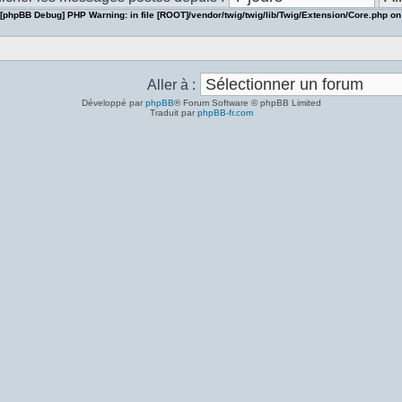
[phpBB Debug] PHP Warning
: in file
[ROOT]/vendor/twig/twig/lib/Twig/Extension/Core.php
on
Aller à :
Développé par
phpBB
® Forum Software © phpBB Limited
Traduit par
phpBB-fr.com