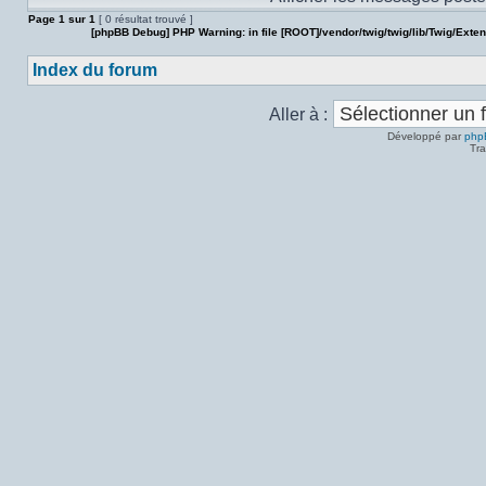
Page
1
sur
1
[ 0 résultat trouvé ]
[phpBB Debug] PHP Warning
: in file
[ROOT]/vendor/twig/twig/lib/Twig/Exte
Index du forum
Aller à :
Développé par
php
Tra