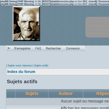
[phpBB Debug] PHP Warning
: in file
[ROOT]/phpbb/session.php
on line
561
:
sizeof(): Parame
[phpBB Debug] PHP Warning
: in file
[ROOT]/phpbb/session.php
on line
617
:
sizeof(): Parame
|
Sujets sans réponse
|
Sujets actifs
Index du forum
Sujets actifs
Sujets
Auteur
Répo
Aucun sujet ou message ne 
Afficher les messages posté