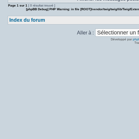
Page
1
sur
1
[ 0 résultat trouvé ]
[phpBB Debug] PHP Warning
: in file
[ROOT]/vendor/twig/twig/lib/Twig/Exte
Index du forum
Aller à :
Développé par
php
Tra