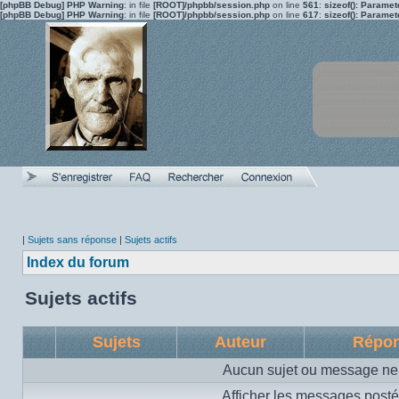
[phpBB Debug] PHP Warning
: in file
[ROOT]/phpbb/session.php
on line
561
:
sizeof(): Parame
[phpBB Debug] PHP Warning
: in file
[ROOT]/phpbb/session.php
on line
617
:
sizeof(): Parame
|
Sujets sans réponse
|
Sujets actifs
Index du forum
Sujets actifs
Sujets
Auteur
Répo
Aucun sujet ou message ne 
Afficher les messages posté