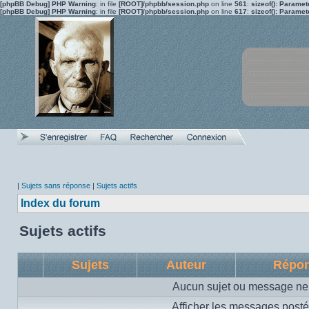
[phpBB Debug] PHP Warning
: in file
[ROOT]/phpbb/session.php
on line
561
:
sizeof(): Parame
[phpBB Debug] PHP Warning
: in file
[ROOT]/phpbb/session.php
on line
617
:
sizeof(): Parame
|
Sujets sans réponse
|
Sujets actifs
Index du forum
Sujets actifs
Sujets
Auteur
Répo
Aucun sujet ou message ne 
Afficher les messages posté