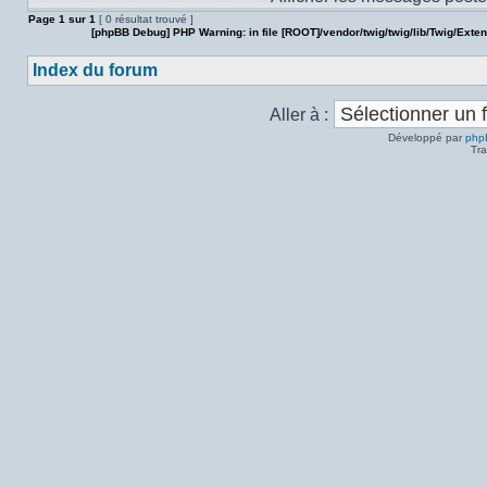
Page
1
sur
1
[ 0 résultat trouvé ]
[phpBB Debug] PHP Warning
: in file
[ROOT]/vendor/twig/twig/lib/Twig/Exte
Index du forum
Aller à :
Développé par
php
Tra