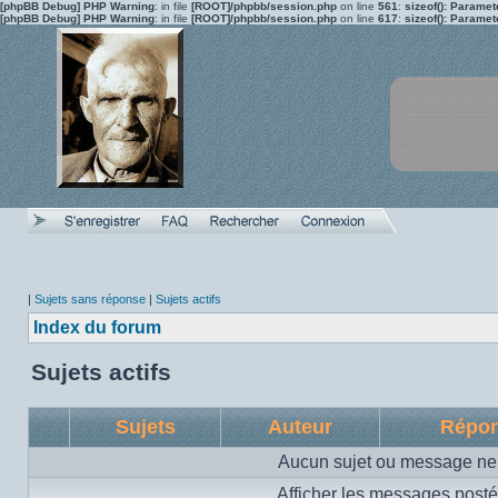
[phpBB Debug] PHP Warning
: in file
[ROOT]/phpbb/session.php
on line
561
:
sizeof(): Parame
[phpBB Debug] PHP Warning
: in file
[ROOT]/phpbb/session.php
on line
617
:
sizeof(): Parame
|
Sujets sans réponse
|
Sujets actifs
Index du forum
Sujets actifs
Sujets
Auteur
Répo
Aucun sujet ou message ne 
Afficher les messages posté