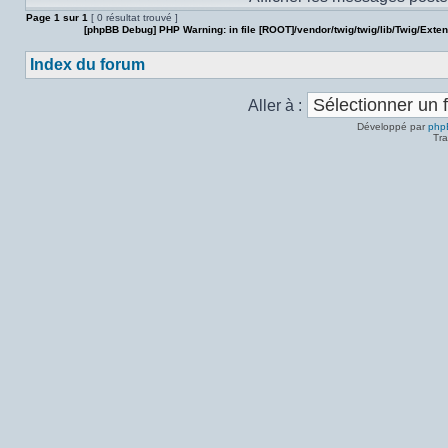
Page
1
sur
1
[ 0 résultat trouvé ]
[phpBB Debug] PHP Warning
: in file
[ROOT]/vendor/twig/twig/lib/Twig/Exte
Index du forum
Aller à :
Développé par
php
Tra