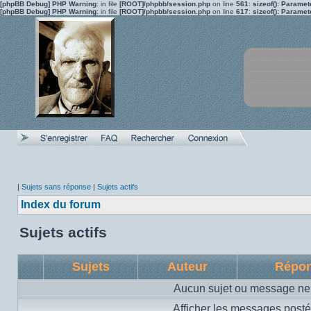
[phpBB Debug] PHP Warning
: in file
[ROOT]/phpbb/session.php
on line
561
:
sizeof(): Parame
[phpBB Debug] PHP Warning
: in file
[ROOT]/phpbb/session.php
on line
617
:
sizeof(): Parame
|
Sujets sans réponse
|
Sujets actifs
Index du forum
Sujets actifs
Sujets
Auteur
Répo
Aucun sujet ou message ne 
Afficher les messages posté