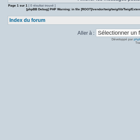
Page
1
sur
1
[ 0 résultat trouvé ]
[phpBB Debug] PHP Warning
: in file
[ROOT]/vendor/twig/twig/lib/Twig/Exte
Index du forum
Aller à :
Développé par
php
Tra