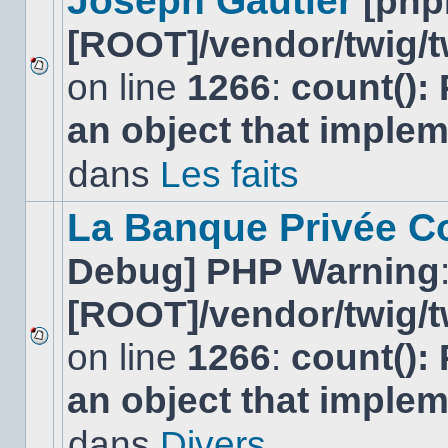
Joseph Gautier
[php
[ROOT]/vendor/twig/t
on line
1266
:
count():
Aucun
nouveau
an object that imple
message
non-
lu
dans
Les faits
dans
ce
sujet.
La Banque Privée Col
Debug] PHP Warning
[ROOT]/vendor/twig/t
on line
1266
:
count():
Aucun
nouveau
an object that imple
message
non-
lu
dans
Divers
dans