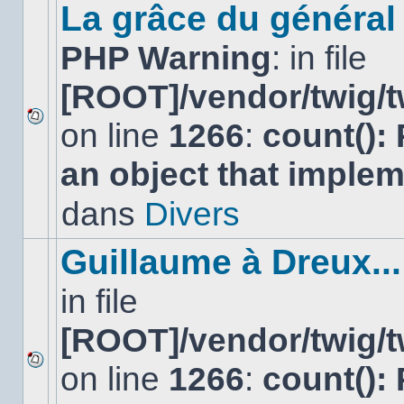
sujet.
La grâce du général 
PHP Warning
: in file
[ROOT]/vendor/twig/t
on line
1266
:
count():
Aucun
nouveau
an object that imple
message
non-
lu
dans
Divers
dans
ce
sujet.
Guillaume à Dreux...
in file
[ROOT]/vendor/twig/t
on line
1266
:
count():
Aucun
nouveau