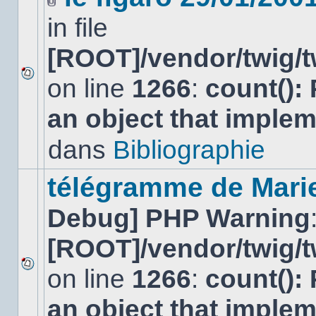
Fichier(s)
in file
joint(s)
[ROOT]/vendor/twig/t
on line
1266
:
count():
Aucun
nouveau
an object that imple
message
non-
lu
dans
Bibliographie
dans
ce
sujet.
télégramme de Mari
Debug] PHP Warning
[ROOT]/vendor/twig/t
on line
1266
:
count():
Aucun
nouveau
an object that imple
message
non-