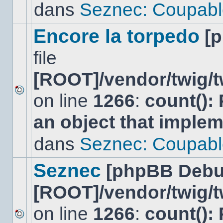
lu
dans
Seznec: Coupabl
dans
ce
sujet.
Encore la torpedo
[
file
[ROOT]/vendor/twig/t
on line
1266
:
count():
Aucun
nouveau
an object that imple
message
non-
lu
dans
Seznec: Coupabl
dans
ce
sujet.
Seznec
[phpBB Debu
[ROOT]/vendor/twig/t
on line
1266
:
count():
Aucun