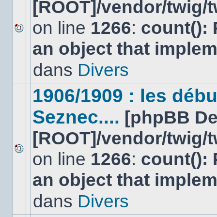
[ROOT]/vendor/twig/t
on line
1266
:
count():
Aucun
an object that imple
nouveau
message
non-
dans
Divers
lu
dans
ce
1906/1909 : les déb
sujet.
Seznec....
[phpBB De
[ROOT]/vendor/twig/t
on line
1266
:
count():
Aucun
nouveau
an object that imple
message
non-
lu
dans
Divers
dans
ce