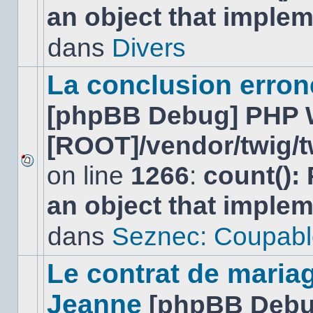
an object that imple
nouveau
message
non-
dans
Divers
lu
dans
ce
La conclusion erro
sujet.
[phpBB Debug] PHP 
[ROOT]/vendor/twig/t
on line
1266
:
count():
Aucun
nouveau
an object that imple
message
non-
lu
dans
Seznec: Coupabl
dans
ce
sujet.
Le contrat de maria
Jeanne
[phpBB Debu