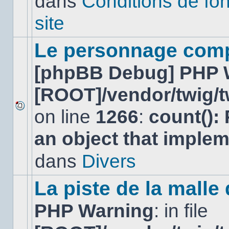
dans
Conditions de fo
lu
dans
site
ce
sujet.
Le personnage comp
[phpBB Debug] PHP 
[ROOT]/vendor/twig/t
on line
1266
:
count():
Aucun
nouveau
an object that imple
message
non-
lu
dans
Divers
dans
ce
sujet.
La piste de la malle
PHP Warning
: in file