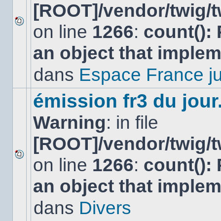
[ROOT]/vendor/twig/t
on line
1266
:
count():
Aucun
nouveau
an object that imple
message
non-
lu
dans
Espace France ju
dans
ce
sujet.
émission fr3 du jour.
Warning
: in file
[ROOT]/vendor/twig/t
on line
1266
:
count():
Aucun
nouveau
an object that imple
message
non-
lu
dans
Divers
dans
ce