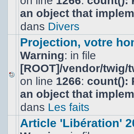
on line
1266
:
count():
nouveau
an object that imple
message
non-
lu
dans
Divers
dans
ce
sujet.
Projection, votre ho
Warning
: in file
[ROOT]/vendor/twig/t
on line
1266
:
count():
Aucun
nouveau
an object that imple
message
non-
lu
dans
Les faits
dans
ce
sujet.
Article 'Libération' 