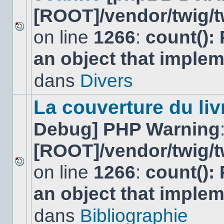
[ROOT]/vendor/twig/t
on line
1266
:
count():
Aucun
nouveau
an object that imple
message
non-
lu
dans
Divers
dans
ce
sujet.
La couverture du liv
Debug] PHP Warning
[ROOT]/vendor/twig/t
on line
1266
:
count():
Aucun
nouveau
an object that imple
message
non-
lu
dans
Bibliographie
dans