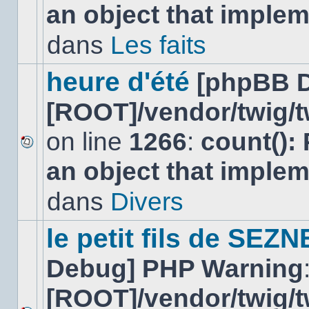
an object that imple
message
non-
lu
dans
Les faits
dans
ce
sujet.
heure d'été
[phpBB 
[ROOT]/vendor/twig/t
on line
1266
:
count():
Aucun
an object that imple
nouveau
message
non-
dans
Divers
lu
dans
ce
le petit fils de SEZ
sujet.
Debug] PHP Warning
[ROOT]/vendor/twig/t