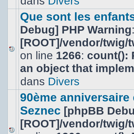
dans
Divers
dans
ce
sujet.
Que sont les enfant
Debug] PHP Warning
[ROOT]/vendor/twig/t
on line
1266
:
count():
Aucun
nouveau
an object that imple
message
non-
lu
dans
Divers
dans
ce
sujet.
90ème anniversaire
Seznec
[phpBB Debu
[ROOT]/vendor/twig/t