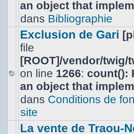
an object that imple
message
non-
lu
dans
Bibliographie
dans
ce
sujet.
Exclusion de Gari
[
file
[ROOT]/vendor/twig/t
on line
1266
:
count():
Aucun
an object that imple
nouveau
message
non-
dans
Conditions de fo
lu
dans
site
ce
sujet.
La vente de Traou-N