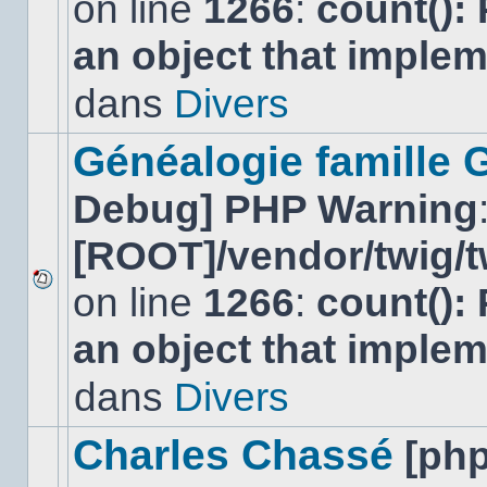
on line
1266
:
count():
Aucun
nouveau
an object that imple
message
non-
lu
dans
Divers
dans
ce
sujet.
Généalogie famille 
Debug] PHP Warning
[ROOT]/vendor/twig/t
on line
1266
:
count():
Aucun
nouveau
an object that imple
message
non-
lu
dans
Divers
dans
ce
sujet.
Charles Chassé
[ph