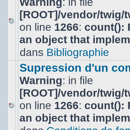
Warning
: in file
[ROOT]/vendor/twig/t
on line
1266
:
count():
Aucun
nouveau
an object that imple
message
non-
lu
dans
Bibliographie
dans
ce
sujet.
Supression d'un co
Warning
: in file
[ROOT]/vendor/twig/t
on line
1266
:
count():
Aucun
an object that imple
nouveau
message
non-