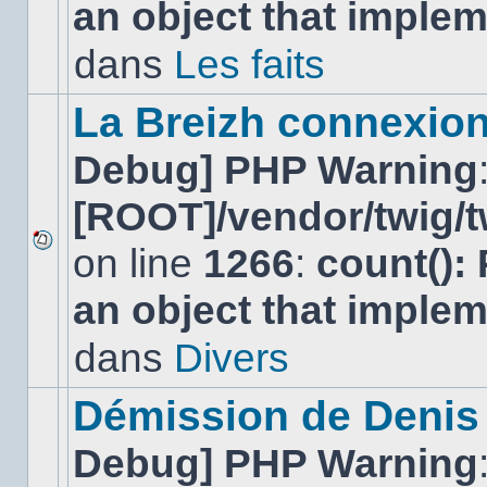
an object that imple
message
non-
lu
dans
Les faits
dans
ce
sujet.
La Breizh connexion
Debug] PHP Warning
[ROOT]/vendor/twig/t
on line
1266
:
count():
Aucun
nouveau
an object that imple
message
non-
lu
dans
Divers
dans
ce
sujet.
Démission de Denis
Debug] PHP Warning