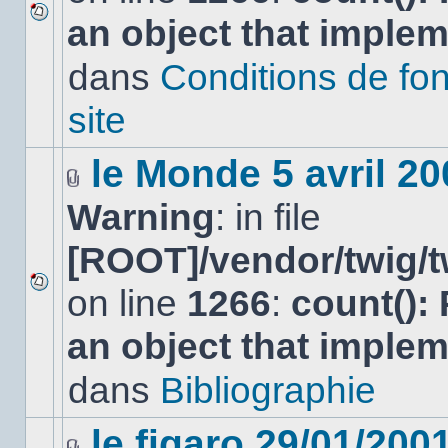
an object that imple
Aucun
nouveau
dans
Conditions de fo
message
non-
lu
site
dans
ce
sujet.
le Monde 5 avril 20
Fichier(s)
Warning
: in file
joint(s)
[ROOT]/vendor/twig/t
on line
1266
:
count():
Aucun
nouveau
an object that imple
message
non-
lu
dans
Bibliographie
dans
ce
sujet.
le figaro 29/01/200