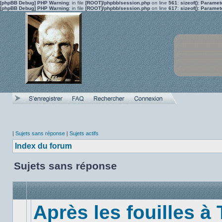
[phpBB Debug] PHP Warning
: in file
[ROOT]/phpbb/session.php
on line
561
:
sizeof(): Parame
[phpBB Debug] PHP Warning
: in file
[ROOT]/phpbb/session.php
on line
617
:
sizeof(): Parame
|
Sujets sans réponse
|
Sujets actifs
Index du forum
Sujets sans réponse
Après les fouilles à 