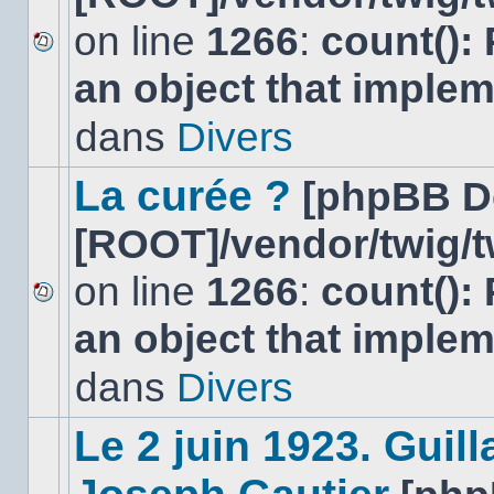
on line
1266
:
count():
Aucun
an object that imple
nouveau
message
non-
dans
Divers
lu
dans
ce
La curée ?
[phpBB D
sujet.
[ROOT]/vendor/twig/t
on line
1266
:
count():
Aucun
an object that imple
nouveau
message
non-
dans
Divers
lu
dans
ce
Le 2 juin 1923. Gui
sujet.