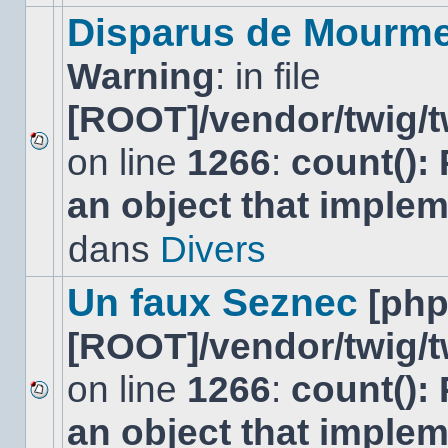
modifier
Disparus de Mourm
de
messages
Warning
: in file
ou
poster
de
[ROOT]/vendor/twig/t
réponse.
on line
1266
:
count():
Aucun
nouveau
an object that imple
message
non-
lu
dans
Divers
dans
ce
sujet.
Un faux Seznec
[ph
[ROOT]/vendor/twig/t
on line
1266
:
count():
Aucun
an object that imple
nouveau
message