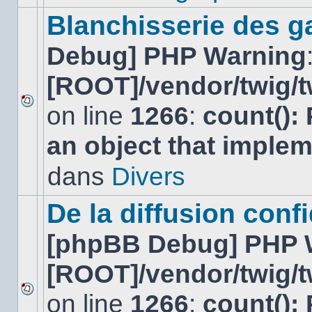
ce
sujet.
Blanchisserie des g
Debug] PHP Warning
[ROOT]/vendor/twig/t
on line
1266
:
count():
Aucun
nouveau
an object that imple
message
non-
lu
dans
Divers
dans
ce
sujet.
De la diffusion confi
[phpBB Debug] PHP 
[ROOT]/vendor/twig/t
on line
1266
:
count():
Aucun