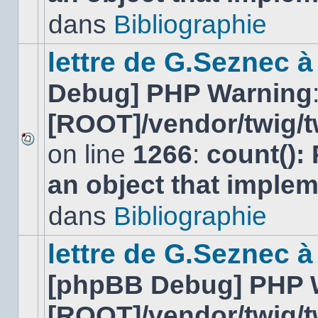
lu
dans
Bibliographie
dans
ce
sujet.
lettre de G.Seznec 
Debug] PHP Warning
[ROOT]/vendor/twig/t
on line
1266
:
count():
Aucun
nouveau
an object that imple
message
non-
lu
dans
Bibliographie
dans
ce
sujet.
lettre de G.Seznec à
[phpBB Debug] PHP 
[ROOT]/vendor/twig/t