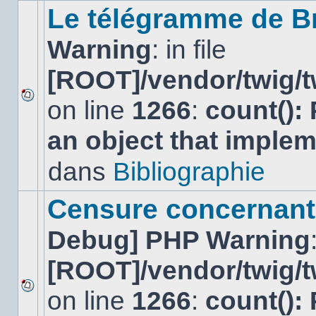
sujet.
Le télégramme de B
Warning
: in file
[ROOT]/vendor/twig/t
on line
1266
:
count():
Aucun
nouveau
an object that imple
message
non-
lu
dans
Bibliographie
dans
ce
sujet.
Censure concernant 
Debug] PHP Warning
[ROOT]/vendor/twig/t
on line
1266
:
count():
Aucun
nouveau