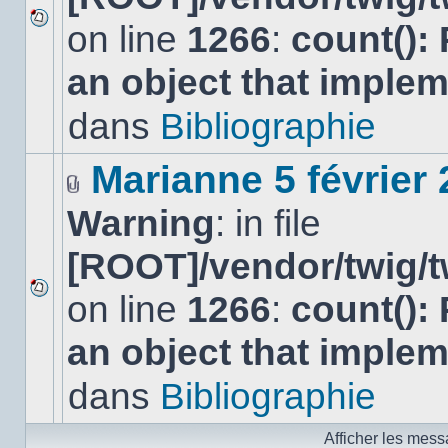
on line
1266
:
count():
Aucun
nouveau
an object that imple
message
non-
lu
dans
Bibliographie
dans
ce
sujet.
Marianne 5 février
Fichier(s)
Warning
: in file
joint(s)
[ROOT]/vendor/twig/t
on line
1266
:
count():
Aucun
nouveau
an object that imple
message
non-
lu
dans
Bibliographie
dans
ce
sujet.
Afficher les mess