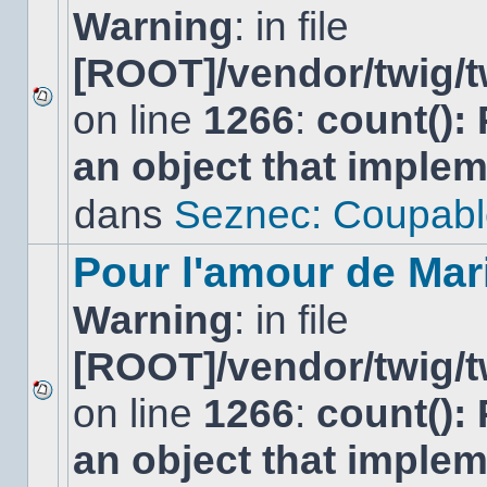
Warning
: in file
[ROOT]/vendor/twig/t
on line
1266
:
count():
Aucun
nouveau
an object that imple
message
non-
lu
dans
Seznec: Coupabl
dans
ce
sujet.
Pour l'amour de Mar
Warning
: in file
[ROOT]/vendor/twig/t
on line
1266
:
count():
Aucun
nouveau
an object that imple
message
non-