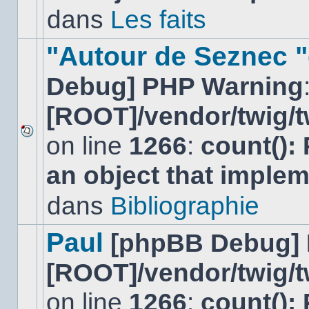
non-
dans
Les faits
lu
dans
ce
"Autour de Seznec "
sujet.
Debug] PHP Warning
[ROOT]/vendor/twig/t
on line
1266
:
count():
Aucun
nouveau
an object that imple
message
non-
lu
dans
Bibliographie
dans
ce
sujet.
Paul
[phpBB Debug]
[ROOT]/vendor/twig/t
on line
1266
:
count():