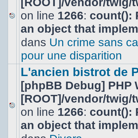
[ROOT]/vendor/twig/t
on line
1266
:
count():
Aucun
an object that imple
nouveau
message
non-
dans
Un crime sans ca
lu
dans
pour une disparition
ce
sujet.
L'ancien bistrot de
[phpBB Debug] PHP 
[ROOT]/vendor/twig/t
on line
1266
:
count():
Aucun
nouveau
an object that imple
message
non-
lu