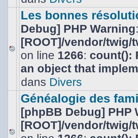
ce
sujet.
Les bonnes résolutio
Debug] PHP Warning
[ROOT]/vendor/twig/t
on line
1266
:
count():
Aucun
nouveau
an object that imple
message
non-
lu
dans
Divers
dans
ce
sujet.
Généalogie des fami
[phpBB Debug] PHP 
[ROOT]/vendor/twig/t
Aucun