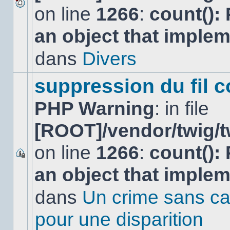
on line
1266
:
count():
Aucun
nouveau
an object that imple
message
non-
lu
dans
Divers
dans
ce
sujet.
suppression du fil c
PHP Warning
: in file
[ROOT]/vendor/twig/t
on line
1266
:
count():
Ce
an object that imple
sujet
est
verrouillé,
dans
Un crime sans ca
vous
ne
pour une disparition
pouvez
pas