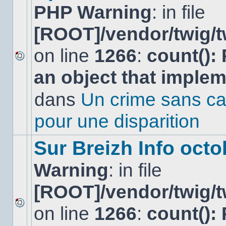
PHP Warning
: in file
[ROOT]/vendor/twig/t
on line
1266
:
count():
Aucun
an object that imple
nouveau
message
non-
dans
Un crime sans ca
lu
dans
pour une disparition
ce
sujet.
Sur Breizh Info octo
Warning
: in file
[ROOT]/vendor/twig/t
on line
1266
:
count():
Aucun
nouveau