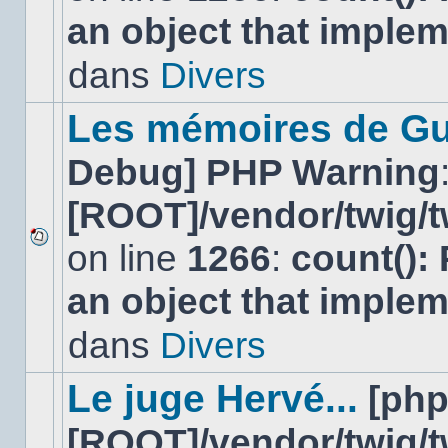
nouveau
an object that imple
message
non-
lu
dans
Divers
dans
ce
sujet.
Les mémoires de Gu
Debug] PHP Warning
[ROOT]/vendor/twig/t
on line
1266
:
count():
Aucun
nouveau
an object that imple
message
non-
lu
dans
Divers
dans
ce
sujet.
Le juge Hervé...
[ph
[ROOT]/vendor/twig/t