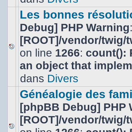
ce
sujet.
Les bonnes résolutio
Debug] PHP Warning
[ROOT]/vendor/twig/t
on line
1266
:
count():
Aucun
nouveau
an object that imple
message
non-
lu
dans
Divers
dans
ce
sujet.
Généalogie des fami
[phpBB Debug] PHP 
[ROOT]/vendor/twig/t
Aucun