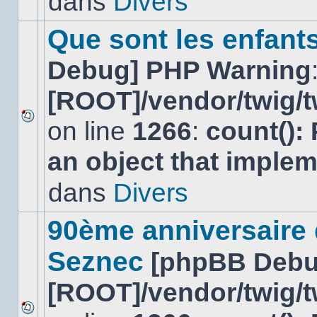
dans
Divers
dans
ce
sujet.
Que sont les enfant
Debug] PHP Warning
[ROOT]/vendor/twig/t
on line
1266
:
count():
Aucun
nouveau
an object that imple
message
non-
lu
dans
Divers
dans
ce
sujet.
90ème anniversaire
Seznec
[phpBB Debu
[ROOT]/vendor/twig/t