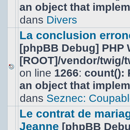
an object that imple
nouveau
message
non-
dans
Divers
lu
dans
ce
La conclusion erro
sujet.
[phpBB Debug] PHP 
[ROOT]/vendor/twig/t
on line
1266
:
count():
Aucun
nouveau
an object that imple
message
non-
lu
dans
Seznec: Coupabl
dans
ce
sujet.
Le contrat de maria
Jeanne
[phpBB Debu