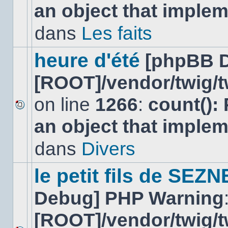
an object that imple
message
non-
lu
dans
Les faits
dans
ce
sujet.
heure d'été
[phpBB 
[ROOT]/vendor/twig/t
on line
1266
:
count():
Aucun
an object that imple
nouveau
message
non-
dans
Divers
lu
dans
ce
le petit fils de SEZ
sujet.
Debug] PHP Warning
[ROOT]/vendor/twig/t