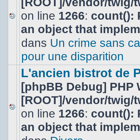
[ROOT]/vendor/twig/t
on line
1266
:
count():
Aucun
an object that imple
nouveau
message
non-
dans
Un crime sans ca
lu
dans
pour une disparition
ce
sujet.
L'ancien bistrot de
[phpBB Debug] PHP 
[ROOT]/vendor/twig/t
on line
1266
:
count():
Aucun
nouveau
an object that imple
message
non-
lu