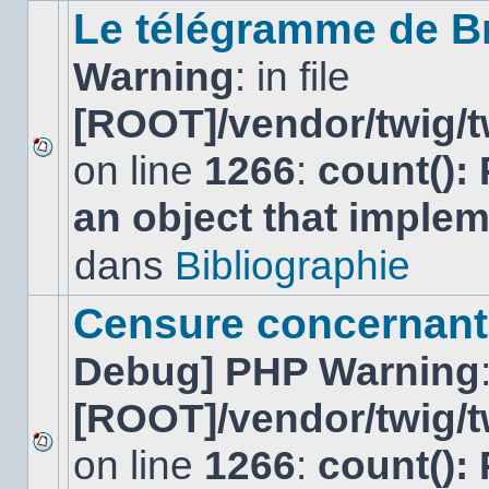
sujet.
Le télégramme de B
Warning
: in file
[ROOT]/vendor/twig/t
on line
1266
:
count():
Aucun
nouveau
an object that imple
message
non-
lu
dans
Bibliographie
dans
ce
sujet.
Censure concernant 
Debug] PHP Warning
[ROOT]/vendor/twig/t
on line
1266
:
count():
Aucun
nouveau