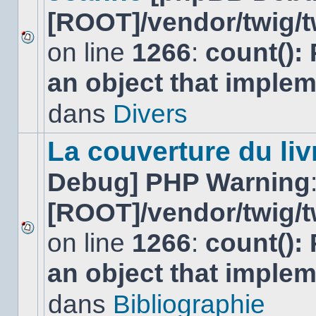
[ROOT]/vendor/twig/t
on line
1266
:
count():
Aucun
nouveau
an object that imple
message
non-
lu
dans
Divers
dans
ce
sujet.
La couverture du liv
Debug] PHP Warning
[ROOT]/vendor/twig/t
on line
1266
:
count():
Aucun
nouveau
an object that imple
message
non-
lu
dans
Bibliographie
dans