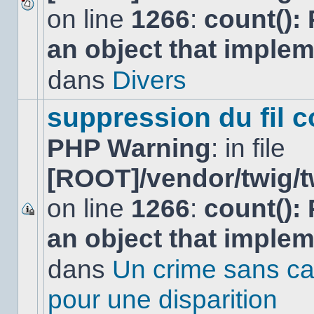
on line
1266
:
count():
Aucun
nouveau
an object that imple
message
non-
lu
dans
Divers
dans
ce
sujet.
suppression du fil c
PHP Warning
: in file
[ROOT]/vendor/twig/t
on line
1266
:
count():
Ce
an object that imple
sujet
est
verrouillé,
dans
Un crime sans ca
vous
ne
pour une disparition
pouvez
pas