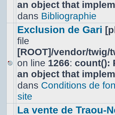
an object that imple
message
non-
lu
dans
Bibliographie
dans
ce
sujet.
Exclusion de Gari
[
file
[ROOT]/vendor/twig/t
on line
1266
:
count():
Aucun
an object that imple
nouveau
message
non-
dans
Conditions de fo
lu
dans
site
ce
sujet.
La vente de Traou-N