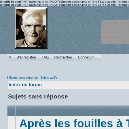
[phpBB Debug] PHP Warning
: in file
[ROOT]/phpbb/session.php
on line
561
:
sizeof(): Parame
[phpBB Debug] PHP Warning
: in file
[ROOT]/phpbb/session.php
on line
617
:
sizeof(): Parame
|
Sujets sans réponse
|
Sujets actifs
Index du forum
Sujets sans réponse
Après les fouilles à 