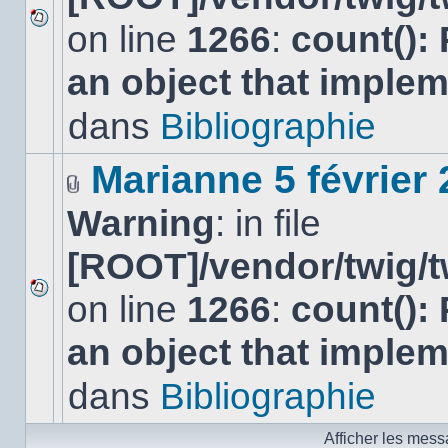
on line
1266
:
count():
Aucun
nouveau
an object that imple
message
non-
lu
dans
Bibliographie
dans
ce
sujet.
Marianne 5 février
Fichier(s)
Warning
: in file
joint(s)
[ROOT]/vendor/twig/t
on line
1266
:
count():
Aucun
nouveau
an object that imple
message
non-
lu
dans
Bibliographie
dans
ce
sujet.
Afficher les mess