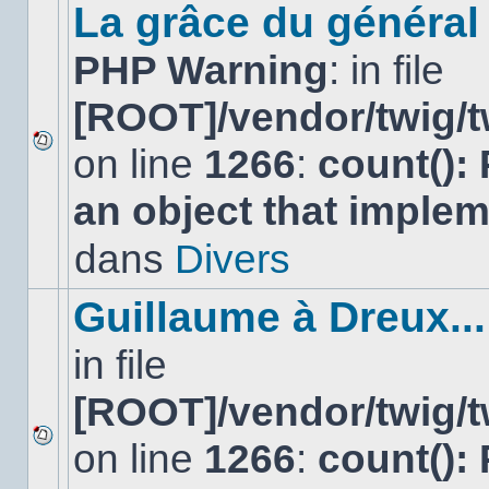
sujet.
La grâce du général 
PHP Warning
: in file
[ROOT]/vendor/twig/t
on line
1266
:
count():
Aucun
nouveau
an object that imple
message
non-
lu
dans
Divers
dans
ce
sujet.
Guillaume à Dreux...
in file
[ROOT]/vendor/twig/t
on line
1266
:
count():
Aucun
nouveau