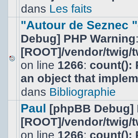
non-
dans
Les faits
lu
dans
ce
"Autour de Seznec "
sujet.
Debug] PHP Warning
[ROOT]/vendor/twig/t
on line
1266
:
count():
Aucun
nouveau
an object that imple
message
non-
lu
dans
Bibliographie
dans
ce
sujet.
Paul
[phpBB Debug]
[ROOT]/vendor/twig/t
on line
1266
:
count():