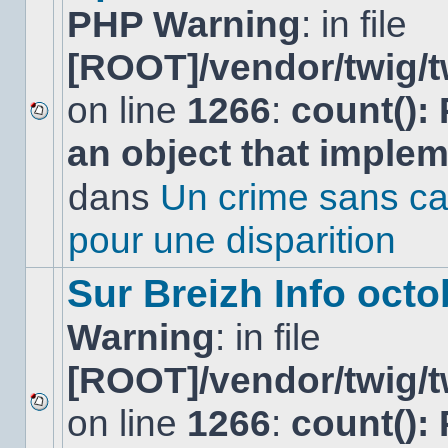
PHP Warning
: in file
[ROOT]/vendor/twig/t
on line
1266
:
count():
Aucun
an object that imple
nouveau
message
non-
dans
Un crime sans ca
lu
dans
pour une disparition
ce
sujet.
Sur Breizh Info octo
Warning
: in file
[ROOT]/vendor/twig/t
on line
1266
:
count():
Aucun
nouveau