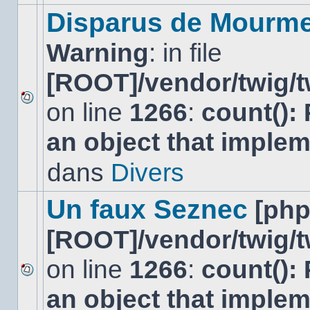
modifier
Disparus de Mourm
de
messages
Warning
: in file
ou
poster
de
[ROOT]/vendor/twig/t
réponse.
on line
1266
:
count():
Aucun
nouveau
an object that imple
message
non-
lu
dans
Divers
dans
ce
sujet.
Un faux Seznec
[ph
[ROOT]/vendor/twig/t
on line
1266
:
count():
Aucun
an object that imple
nouveau
message