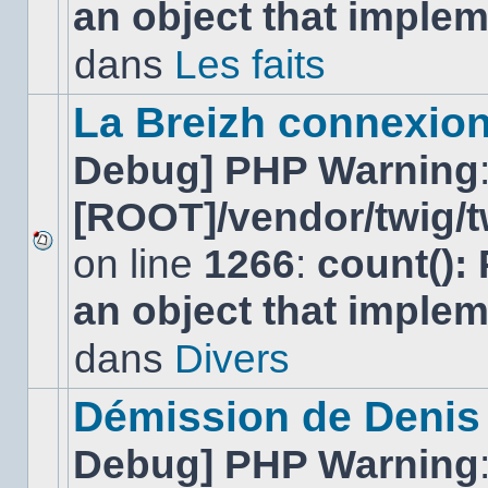
an object that imple
message
non-
lu
dans
Les faits
dans
ce
sujet.
La Breizh connexion
Debug] PHP Warning
[ROOT]/vendor/twig/t
on line
1266
:
count():
Aucun
nouveau
an object that imple
message
non-
lu
dans
Divers
dans
ce
sujet.
Démission de Denis
Debug] PHP Warning