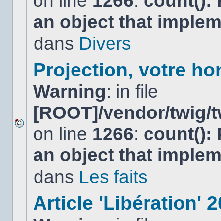
on line
1266
:
count():
nouveau
an object that imple
message
non-
lu
dans
Divers
dans
ce
sujet.
Projection, votre ho
Warning
: in file
[ROOT]/vendor/twig/t
on line
1266
:
count():
Aucun
nouveau
an object that imple
message
non-
lu
dans
Les faits
dans
ce
sujet.
Article 'Libération' 