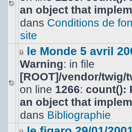
an object that imple
Aucun
nouveau
dans
Conditions de fo
message
non-
lu
site
dans
ce
sujet.
le Monde 5 avril 20
Fichier(s)
Warning
: in file
joint(s)
[ROOT]/vendor/twig/t
on line
1266
:
count():
Aucun
nouveau
an object that imple
message
non-
lu
dans
Bibliographie
dans
ce
sujet.
le figaro 29/01/200