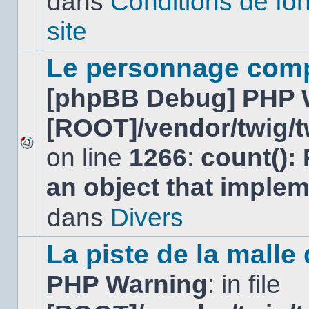
dans
Conditions de fo
lu
dans
site
ce
sujet.
Le personnage comp
[phpBB Debug] PHP 
[ROOT]/vendor/twig/t
on line
1266
:
count():
Aucun
nouveau
an object that imple
message
non-
lu
dans
Divers
dans
ce
sujet.
La piste de la malle
PHP Warning
: in file