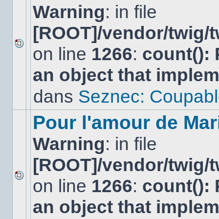
Warning
: in file
[ROOT]/vendor/twig/t
on line
1266
:
count():
Aucun
nouveau
an object that imple
message
non-
lu
dans
Seznec: Coupabl
dans
ce
sujet.
Pour l'amour de Mar
Warning
: in file
[ROOT]/vendor/twig/t
on line
1266
:
count():
Aucun
nouveau
an object that imple
message
non-