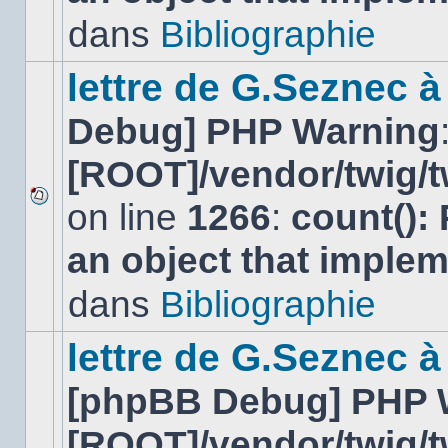
lu
dans
Bibliographie
dans
ce
sujet.
lettre de G.Seznec 
Debug] PHP Warning
[ROOT]/vendor/twig/t
on line
1266
:
count():
Aucun
nouveau
an object that imple
message
non-
lu
dans
Bibliographie
dans
ce
sujet.
lettre de G.Seznec à
[phpBB Debug] PHP 
[ROOT]/vendor/twig/t