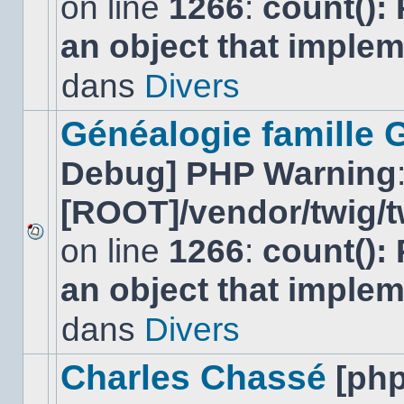
on line
1266
:
count():
Aucun
nouveau
an object that imple
message
non-
lu
dans
Divers
dans
ce
sujet.
Généalogie famille 
Debug] PHP Warning
[ROOT]/vendor/twig/t
on line
1266
:
count():
Aucun
nouveau
an object that imple
message
non-
lu
dans
Divers
dans
ce
sujet.
Charles Chassé
[ph