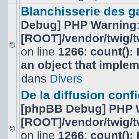
ce
sujet.
Blanchisserie des g
Debug] PHP Warning
[ROOT]/vendor/twig/t
on line
1266
:
count():
Aucun
nouveau
an object that imple
message
non-
lu
dans
Divers
dans
ce
sujet.
De la diffusion confi
[phpBB Debug] PHP 
[ROOT]/vendor/twig/t
on line
1266
:
count():
Aucun