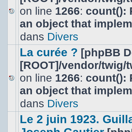
on line
1266
:
count():
Aucun
an object that imple
nouveau
message
non-
dans
Divers
lu
dans
ce
La curée ?
[phpBB D
sujet.
[ROOT]/vendor/twig/t
on line
1266
:
count():
Aucun
an object that imple
nouveau
message
non-
dans
Divers
lu
dans
ce
Le 2 juin 1923. Gui
sujet.