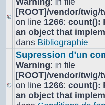
Warning
: in file
[ROOT]/vendor/twig/t
on line
1266
:
count():
Aucun
nouveau
an object that imple
message
non-
lu
dans
Bibliographie
dans
ce
sujet.
Supression d'un co
Warning
: in file
[ROOT]/vendor/twig/t
on line
1266
:
count():
Aucun
an object that imple
nouveau
message
non-