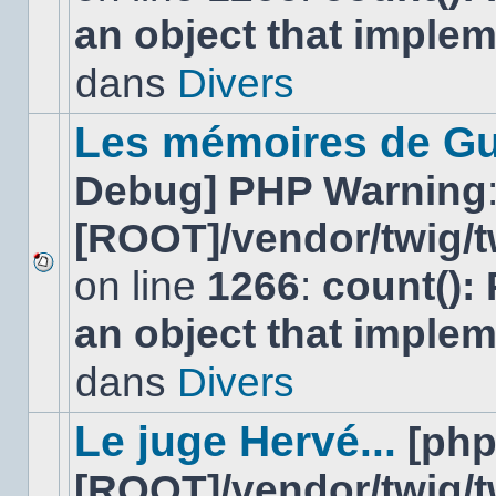
nouveau
an object that imple
message
non-
lu
dans
Divers
dans
ce
sujet.
Les mémoires de Gu
Debug] PHP Warning
[ROOT]/vendor/twig/t
on line
1266
:
count():
Aucun
nouveau
an object that imple
message
non-
lu
dans
Divers
dans
ce
sujet.
Le juge Hervé...
[ph
[ROOT]/vendor/twig/t