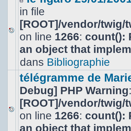
Fichier(s)
in file
joint(s)
[ROOT]/vendor/twig/t
on line
1266
:
count():
Aucun
nouveau
an object that imple
message
non-
lu
dans
Bibliographie
dans
ce
sujet.
télégramme de Mari
Debug] PHP Warning
[ROOT]/vendor/twig/t
on line
1266
:
count():
Aucun
nouveau
an object that imple
message
non-