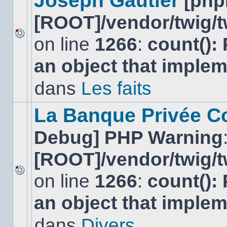
Joseph Gautier
[php
[ROOT]/vendor/twig/t
on line
1266
:
count():
Aucun
nouveau
an object that imple
message
non-
lu
dans
Les faits
dans
ce
sujet.
La Banque Privée Col
Debug] PHP Warning
[ROOT]/vendor/twig/t
on line
1266
:
count():
Aucun
nouveau
an object that imple
message
non-
lu
dans
Divers
dans