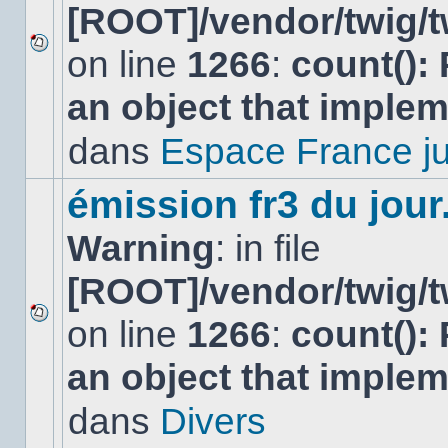
[ROOT]/vendor/twig/t
on line
1266
:
count():
Aucun
nouveau
an object that imple
message
non-
lu
dans
Espace France ju
dans
ce
sujet.
émission fr3 du jour.
Warning
: in file
[ROOT]/vendor/twig/t
on line
1266
:
count():
Aucun
nouveau
an object that imple
message
non-
lu
dans
Divers
dans
ce