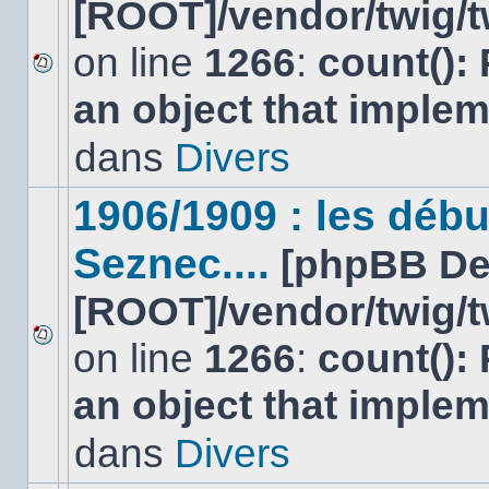
[ROOT]/vendor/twig/t
on line
1266
:
count():
Aucun
an object that imple
nouveau
message
non-
dans
Divers
lu
dans
ce
1906/1909 : les déb
sujet.
Seznec....
[phpBB De
[ROOT]/vendor/twig/t
on line
1266
:
count():
Aucun
nouveau
an object that imple
message
non-
lu
dans
Divers
dans
ce