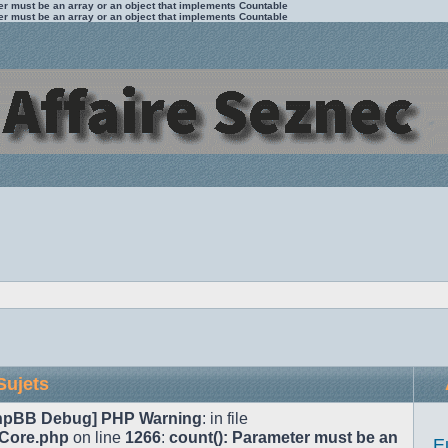
ter must be an array or an object that implements Countable
ter must be an array or an object that implements Countable
Sujets
hpBB Debug] PHP Warning
: in file
/Core.php
on line
1266
:
count(): Parameter must be an
E