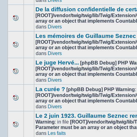
dans
Divers
nouveau
ce
message
sujet.
De la diffusion confidentielle de cert
non-
[ROOT]/vendor/twig/twig/lib/Twig/Extension
lu
array or an object that implements Countab
Aucun
dans
dans
Divers
nouveau
ce
message
sujet.
Les mémoires de Guillaume Seznec
non-
[ROOT]/vendor/twig/twig/lib/Twig/Extension
lu
array or an object that implements Countab
Aucun
dans
dans
Divers
nouveau
ce
message
sujet.
Le juge Hervé...
[phpBB Debug] PHP Wa
non-
[ROOT]/vendor/twig/twig/lib/Twig/Extension
lu
array or an object that implements Countab
Aucun
dans
dans
Divers
nouveau
ce
message
sujet.
La curée ?
[phpBB Debug] PHP Warning
:
non-
[ROOT]/vendor/twig/twig/lib/Twig/Extension
lu
array or an object that implements Countab
Aucun
dans
dans
Divers
nouveau
ce
message
sujet.
Le 2 juin 1923. Guillaume Seznec r
non-
Warning
: in file
[ROOT]/vendor/twig/twig/lib
lu
Parameter must be an array or an object th
Aucun
dans
dans
Les faits
nouveau
ce