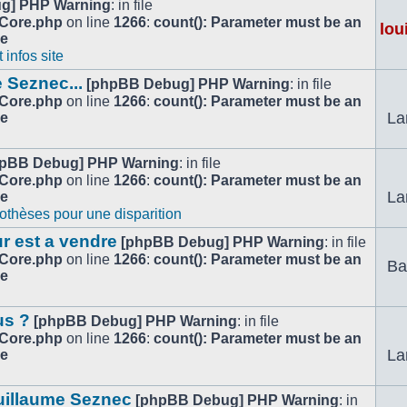
g] PHP Warning
: in file
/Core.php
on line
1266
:
count(): Parameter must be an
lou
le
infos site
 Seznec...
[phpBB Debug] PHP Warning
: in file
/Core.php
on line
1266
:
count(): Parameter must be an
La
le
pBB Debug] PHP Warning
: in file
/Core.php
on line
1266
:
count(): Parameter must be an
La
le
othèses pour une disparition
r est a vendre
[phpBB Debug] PHP Warning
: in file
/Core.php
on line
1266
:
count(): Parameter must be an
Ba
le
us ?
[phpBB Debug] PHP Warning
: in file
/Core.php
on line
1266
:
count(): Parameter must be an
La
le
uillaume Seznec
[phpBB Debug] PHP Warning
: in