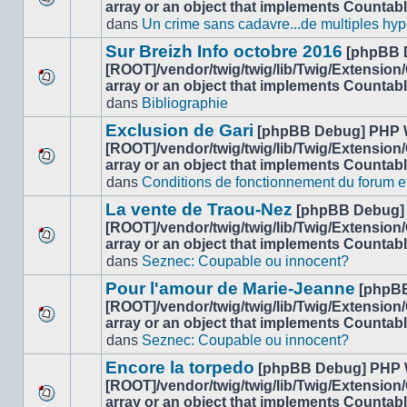
array or an object that implements Countab
Aucun
dans
Un crime sans cadavre...de multiples hyp
nouveau
message
Sur Breizh Info octobre 2016
[phpBB 
non-
[ROOT]/vendor/twig/twig/lib/Twig/Extension
lu
array or an object that implements Countab
Aucun
dans
dans
Bibliographie
nouveau
ce
message
sujet.
Exclusion de Gari
[phpBB Debug] PHP 
non-
[ROOT]/vendor/twig/twig/lib/Twig/Extension
lu
array or an object that implements Countab
Aucun
dans
dans
Conditions de fonctionnement du forum et 
nouveau
ce
message
sujet.
La vente de Traou-Nez
[phpBB Debug]
non-
[ROOT]/vendor/twig/twig/lib/Twig/Extension
lu
array or an object that implements Countab
Aucun
dans
dans
Seznec: Coupable ou innocent?
nouveau
ce
message
sujet.
Pour l'amour de Marie-Jeanne
[phpB
non-
[ROOT]/vendor/twig/twig/lib/Twig/Extension
lu
array or an object that implements Countab
Aucun
dans
dans
Seznec: Coupable ou innocent?
nouveau
ce
message
sujet.
Encore la torpedo
[phpBB Debug] PHP 
non-
[ROOT]/vendor/twig/twig/lib/Twig/Extension
lu
array or an object that implements Countab