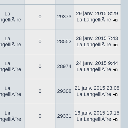
le
dernier
29 janv. 2015 8:29
La
0
29373
messag
ngelliÃ¨re
La LangelliÃ¨re
Voir
le
dern
28 janv. 2015 7:43
La
0
28552
mes
ngelliÃ¨re
La LangelliÃ¨re
Voir
le
dern
24 janv. 2015 9:44
La
0
28974
mes
ngelliÃ¨re
La LangelliÃ¨re
Voir
le
dern
21 janv. 2015 23:08
La
0
29308
mes
ngelliÃ¨re
La LangelliÃ¨re
Voir
le
dern
16 janv. 2015 19:15
La
0
29331
mes
ngelliÃ¨re
La LangelliÃ¨re
Voir