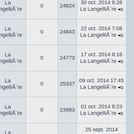
dern
30 oct. 2014 8:26
La
0
24824
mes
ngelliÃ¨re
La LangelliÃ¨re
Voir
le
dern
22 oct. 2014 7:08
La
0
24843
mes
ngelliÃ¨re
La LangelliÃ¨re
Voir
le
dern
17 oct. 2014 8:16
La
0
24773
mes
ngelliÃ¨re
La LangelliÃ¨re
Voir
le
dern
09 oct. 2014 17:45
La
0
25337
mes
ngelliÃ¨re
La LangelliÃ¨re
Voir
le
dern
01 oct. 2014 8:23
La
0
23983
mes
ngelliÃ¨re
La LangelliÃ¨re
Voir
le
25 sept. 2014
dern
La