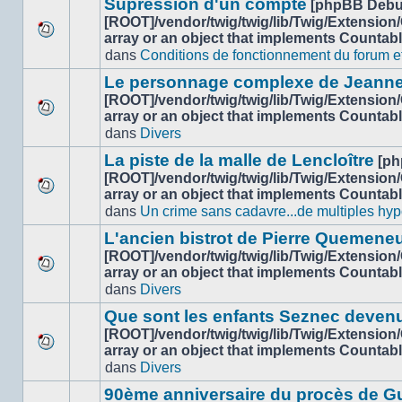
sujet.
Supression d'un compte
[phpBB Debu
non-
[ROOT]/vendor/twig/twig/lib/Twig/Extension
lu
array or an object that implements Countab
Aucun
dans
dans
Conditions de fonctionnement du forum et 
nouveau
ce
message
sujet.
Le personnage complexe de Jeanne
non-
[ROOT]/vendor/twig/twig/lib/Twig/Extension
lu
array or an object that implements Countab
Aucun
dans
dans
Divers
nouveau
ce
message
sujet.
La piste de la malle de Lencloître
[ph
non-
[ROOT]/vendor/twig/twig/lib/Twig/Extension
lu
array or an object that implements Countab
Aucun
dans
dans
Un crime sans cadavre...de multiples hyp
nouveau
ce
message
sujet.
L'ancien bistrot de Pierre Quemeneu
non-
[ROOT]/vendor/twig/twig/lib/Twig/Extension
lu
array or an object that implements Countab
Aucun
dans
dans
Divers
nouveau
ce
message
sujet.
Que sont les enfants Seznec deven
non-
[ROOT]/vendor/twig/twig/lib/Twig/Extension
lu
array or an object that implements Countab
Aucun
dans
dans
Divers
nouveau
ce
message
sujet.
90ème anniversaire du procès de G