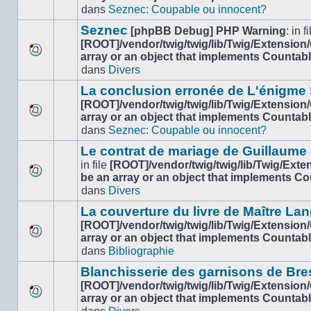
Aucun
dans
dans
Seznec: Coupable ou innocent?
nouveau
ce
message
sujet.
Seznec
[phpBB Debug] PHP Warning
: in fi
non-
[ROOT]/vendor/twig/twig/lib/Twig/Extension
lu
array or an object that implements Countab
Aucun
dans
dans
Divers
nouveau
ce
message
sujet.
La conclusion erronée de L'énigme
non-
[ROOT]/vendor/twig/twig/lib/Twig/Extension
lu
array or an object that implements Countab
Aucun
dans
dans
Seznec: Coupable ou innocent?
nouveau
ce
message
sujet.
Le contrat de mariage de Guillaume
non-
in file
[ROOT]/vendor/twig/twig/lib/Twig/Ext
lu
be an array or an object that implements C
Aucun
dans
dans
Divers
nouveau
ce
message
sujet.
La couverture du livre de Maître Lan
non-
[ROOT]/vendor/twig/twig/lib/Twig/Extension
lu
array or an object that implements Countab
Aucun
dans
dans
Bibliographie
nouveau
ce
message
sujet.
Blanchisserie des garnisons de Bre
non-
[ROOT]/vendor/twig/twig/lib/Twig/Extension
lu
array or an object that implements Countab
Aucun
dans