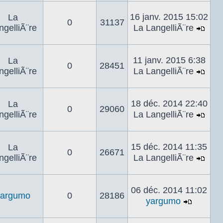
le
dern
16 janv. 2015 15:02
La
0
31137
mes
ngelliÃ¨re
La LangelliÃ¨re
Voir
le
dern
11 janv. 2015 6:38
La
0
28451
mes
ngelliÃ¨re
La LangelliÃ¨re
Voir
le
dern
18 déc. 2014 22:40
La
0
29060
mes
ngelliÃ¨re
La LangelliÃ¨re
Voir
le
dern
15 déc. 2014 11:35
La
0
26671
mes
ngelliÃ¨re
La LangelliÃ¨re
Voir
le
dern
06 déc. 2014 11:02
yargumo
0
28186
mes
yargumo
Voir
le