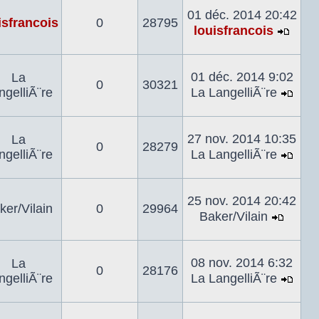
dernier
01 déc. 2014 20:42
isfrancois
0
28795
messa
louisfrancois
Voir
le
derni
01 déc. 2014 9:02
La
0
30321
mes
ngelliÃ¨re
La LangelliÃ¨re
Voir
le
dern
27 nov. 2014 10:35
La
0
28279
mes
ngelliÃ¨re
La LangelliÃ¨re
Voir
le
dern
25 nov. 2014 20:42
ker/Vilain
0
29964
mes
Baker/Vilain
Voir
le
dernie
08 nov. 2014 6:32
La
0
28176
mess
ngelliÃ¨re
La LangelliÃ¨re
Voir
le