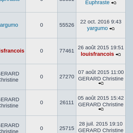
Euphraste
Voir
le
dernier
22 oct. 2016 9:43
yargumo
0
55526
messa
yargumo
Voir
le
dernier
26 août 2015 19:51
isfrancois
0
77461
messa
louisfrancois
Voir
le
derni
07 août 2015 11:00
GERARD
0
27270
mes
GERARD Christine
hristine
Voir
le
05 août 2015 15:42
GERARD
dernier
0
26111
GERARD Christine
hristine
message
Voir
le
28 juil. 2015 19:10
GERARD
dernier
0
25715
GERARD Christine
hristine
message