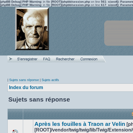
[phpBB Debug] PHP Warning
: in file
[ROOT]/phpbb/session.php
on line
561
:
sizeof(): Parame
[phpBB Debug] PHP Warning
: in file
[ROOT]/phpbb/session.php
on line
617
:
sizeof(): Parame
|
Sujets sans réponse
|
Sujets actifs
Index du forum
Sujets sans réponse
Après les fouilles à Traon ar Velin
[p
[ROOT]/vendor/twig/twig/lib/Twig/Extension