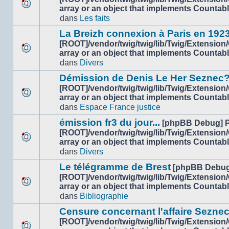
lu
array or an object that implements Countab
Aucun
dans
dans
Les faits
nouveau
ce
message
sujet.
La Breizh connexion à Paris en 192
non-
[ROOT]/vendor/twig/twig/lib/Twig/Extension
lu
array or an object that implements Countab
Aucun
dans
dans
Divers
nouveau
ce
message
sujet.
Démission de Denis Le Her Seznec
non-
[ROOT]/vendor/twig/twig/lib/Twig/Extension
lu
array or an object that implements Countab
Aucun
dans
dans
Espace France justice
nouveau
ce
message
sujet.
émission fr3 du jour...
[phpBB Debug] 
non-
[ROOT]/vendor/twig/twig/lib/Twig/Extension
lu
array or an object that implements Countab
Aucun
dans
dans
Divers
nouveau
ce
message
sujet.
Le télégramme de Brest
[phpBB Debug
non-
[ROOT]/vendor/twig/twig/lib/Twig/Extension
lu
array or an object that implements Countab
Aucun
dans
dans
Bibliographie
nouveau
ce
message
sujet.
Censure concernant l'affaire Sezne
non-
[ROOT]/vendor/twig/twig/lib/Twig/Extension
lu