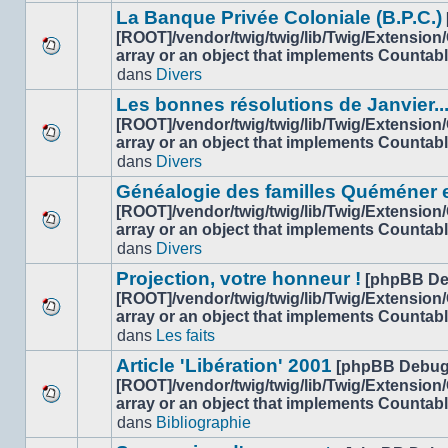
message
sujet.
La Banque Privée Coloniale (B.P.C.)
non-
[ROOT]/vendor/twig/twig/lib/Twig/Extension
lu
array or an object that implements Countab
Aucun
dans
dans
Divers
nouveau
ce
message
sujet.
Les bonnes résolutions de Janvier..
non-
[ROOT]/vendor/twig/twig/lib/Twig/Extension
lu
array or an object that implements Countab
Aucun
dans
dans
Divers
nouveau
ce
message
sujet.
Généalogie des familles Quéméner 
non-
[ROOT]/vendor/twig/twig/lib/Twig/Extension
lu
array or an object that implements Countab
Aucun
dans
dans
Divers
nouveau
ce
message
sujet.
Projection, votre honneur !
[phpBB De
non-
[ROOT]/vendor/twig/twig/lib/Twig/Extension
lu
array or an object that implements Countab
Aucun
dans
dans
Les faits
nouveau
ce
message
sujet.
Article 'Libération' 2001
[phpBB Debug
non-
[ROOT]/vendor/twig/twig/lib/Twig/Extension
lu
array or an object that implements Countab
Aucun
dans
dans
Bibliographie
nouveau
ce
message