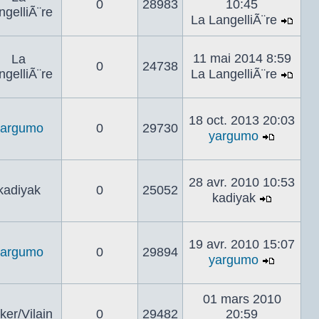
0
28983
10:45
mes
ngelliÃ¨re
La LangelliÃ¨re
Voir
le
11 mai 2014 8:59
La
dern
0
24738
ngelliÃ¨re
La LangelliÃ¨re
mes
Voir
le
dern
18 oct. 2013 20:03
yargumo
0
29730
mes
yargumo
Voir
le
dernier
28 avr. 2010 10:53
kadiyak
0
25052
messa
kadiyak
Voir
le
dernier
19 avr. 2010 15:07
yargumo
0
29894
messag
yargumo
Voir
le
01 mars 2010
dernier
ker/Vilain
0
29482
20:59
messa