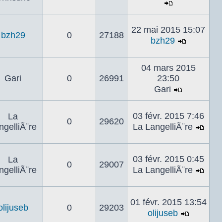
Voir
le
22 mai 2015 15:07
dernier
bzh29
0
27188
bzh29
message
Voir
le
04 mars 2015
dernier
Gari
0
26991
23:50
messag
Gari
Voir
le
03 févr. 2015 7:46
La
dernier
0
29620
ngelliÃ¨re
La LangelliÃ¨re
message
Voir
le
dern
03 févr. 2015 0:45
La
0
29007
mes
ngelliÃ¨re
La LangelliÃ¨re
Voir
le
dern
01 févr. 2015 13:54
olijuseb
0
29203
mes
olijuseb
Voir