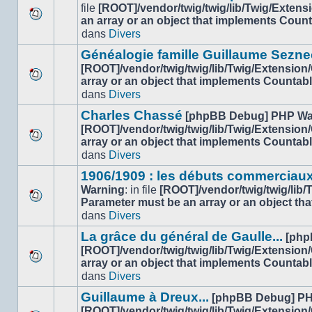
non-
file
[ROOT]/vendor/twig/twig/lib/Twig/Extens
lu
an array or an object that implements Coun
Aucun
dans
dans
Divers
nouveau
ce
message
sujet.
Généalogie famille Guillaume Sezne
non-
[ROOT]/vendor/twig/twig/lib/Twig/Extension
lu
array or an object that implements Countab
Aucun
dans
dans
Divers
nouveau
ce
message
sujet.
Charles Chassé
[phpBB Debug] PHP Wa
non-
[ROOT]/vendor/twig/twig/lib/Twig/Extension
lu
array or an object that implements Countab
Aucun
dans
dans
Divers
nouveau
ce
message
sujet.
1906/1909 : les débuts commerciaux
non-
Warning
: in file
[ROOT]/vendor/twig/twig/lib
lu
Parameter must be an array or an object th
Aucun
dans
dans
Divers
nouveau
ce
message
sujet.
La grâce du général de Gaulle...
[php
non-
[ROOT]/vendor/twig/twig/lib/Twig/Extension
lu
array or an object that implements Countab
Aucun
dans
dans
Divers
nouveau
ce
message
sujet.
Guillaume à Dreux...
[phpBB Debug] PH
non-
[ROOT]/vendor/twig/twig/lib/Twig/Extension