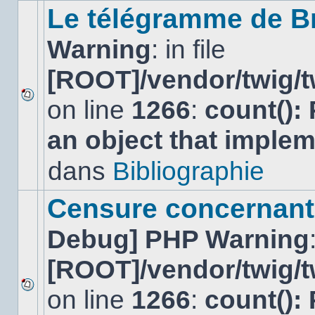
sujet.
Le télégramme de B
Warning
: in file
[ROOT]/vendor/twig/t
on line
1266
:
count():
Aucun
nouveau
an object that imple
message
non-
lu
dans
Bibliographie
dans
ce
sujet.
Censure concernant 
Debug] PHP Warning
[ROOT]/vendor/twig/t
on line
1266
:
count():
Aucun
nouveau