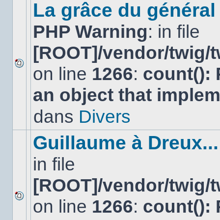
sujet.
La grâce du général 
PHP Warning
: in file
[ROOT]/vendor/twig/t
on line
1266
:
count():
Aucun
nouveau
an object that imple
message
non-
lu
dans
Divers
dans
ce
sujet.
Guillaume à Dreux...
in file
[ROOT]/vendor/twig/t
on line
1266
:
count():
Aucun
nouveau