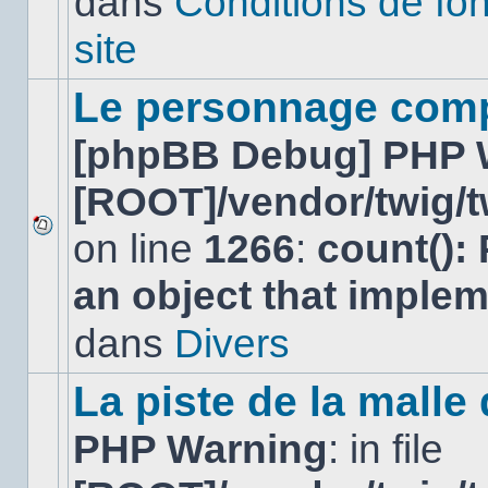
dans
Conditions de fo
lu
dans
site
ce
sujet.
Le personnage comp
[phpBB Debug] PHP 
[ROOT]/vendor/twig/t
on line
1266
:
count():
Aucun
nouveau
an object that imple
message
non-
lu
dans
Divers
dans
ce
sujet.
La piste de la malle
PHP Warning
: in file