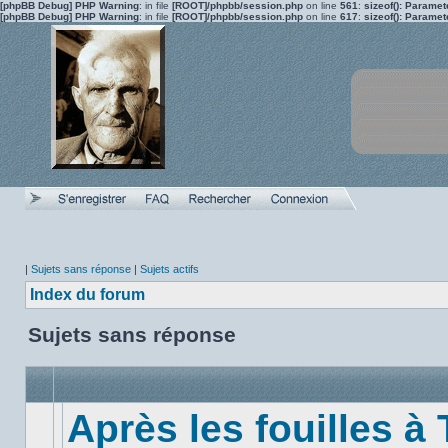
[phpBB Debug] PHP Warning
: in file
[ROOT]/phpbb/session.php
on line
561
:
sizeof(): Parame
[phpBB Debug] PHP Warning
: in file
[ROOT]/phpbb/session.php
on line
617
:
sizeof(): Parame
|
Sujets sans réponse
|
Sujets actifs
Index du forum
Sujets sans réponse
Après les fouilles à 