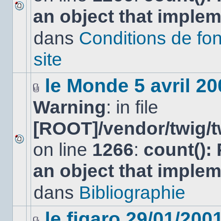
an object that imple
Aucun
nouveau
dans
Conditions de fo
message
non-
lu
site
dans
ce
sujet.
le Monde 5 avril 20
Fichier(s)
Warning
: in file
joint(s)
[ROOT]/vendor/twig/t
on line
1266
:
count():
Aucun
nouveau
an object that imple
message
non-
lu
dans
Bibliographie
dans
ce
sujet.
le figaro 29/01/200