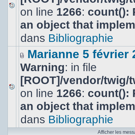
on line
1266
:
count():
Aucun
nouveau
an object that imple
message
non-
lu
dans
Bibliographie
dans
ce
sujet.
Marianne 5 février
Fichier(s)
Warning
: in file
joint(s)
[ROOT]/vendor/twig/t
on line
1266
:
count():
Aucun
nouveau
an object that imple
message
non-
lu
dans
Bibliographie
dans
ce
sujet.
Afficher les mess