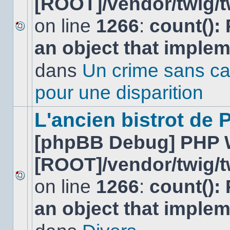
[ROOT]/vendor/twig/t
on line
1266
:
count():
Aucun
an object that imple
nouveau
message
non-
dans
Un crime sans ca
lu
dans
pour une disparition
ce
sujet.
L'ancien bistrot de
[phpBB Debug] PHP 
[ROOT]/vendor/twig/t
on line
1266
:
count():
Aucun
nouveau
an object that imple
message
non-
lu