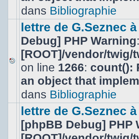
lu
dans
Bibliographie
dans
ce
sujet.
lettre de G.Seznec 
Debug] PHP Warning
[ROOT]/vendor/twig/t
on line
1266
:
count():
Aucun
nouveau
an object that imple
message
non-
lu
dans
Bibliographie
dans
ce
sujet.
lettre de G.Seznec à
[phpBB Debug] PHP 
[ROOT]/vendor/twig/t