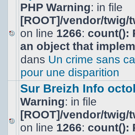
PHP Warning
: in file
[ROOT]/vendor/twig/t
on line
1266
:
count():
Aucun
an object that imple
nouveau
message
non-
dans
Un crime sans ca
lu
dans
pour une disparition
ce
sujet.
Sur Breizh Info octo
Warning
: in file
[ROOT]/vendor/twig/t
on line
1266
:
count():
Aucun
nouveau