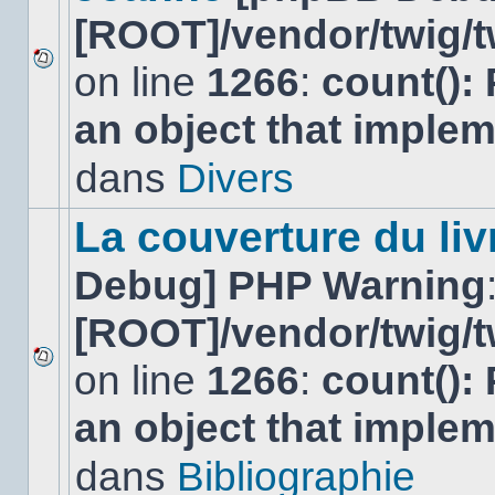
[ROOT]/vendor/twig/t
on line
1266
:
count():
Aucun
nouveau
an object that imple
message
non-
lu
dans
Divers
dans
ce
sujet.
La couverture du liv
Debug] PHP Warning
[ROOT]/vendor/twig/t
on line
1266
:
count():
Aucun
nouveau
an object that imple
message
non-
lu
dans
Bibliographie
dans