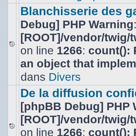
ce
sujet.
Blanchisserie des g
Debug] PHP Warning
[ROOT]/vendor/twig/t
on line
1266
:
count():
Aucun
nouveau
an object that imple
message
non-
lu
dans
Divers
dans
ce
sujet.
De la diffusion confi
[phpBB Debug] PHP 
[ROOT]/vendor/twig/t
on line
1266
:
count():
Aucun