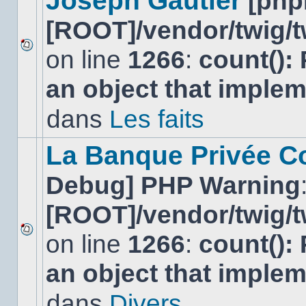
Joseph Gautier
[php
[ROOT]/vendor/twig/t
on line
1266
:
count():
Aucun
nouveau
an object that imple
message
non-
lu
dans
Les faits
dans
ce
sujet.
La Banque Privée Col
Debug] PHP Warning
[ROOT]/vendor/twig/t
on line
1266
:
count():
Aucun
nouveau
an object that imple
message
non-
lu
dans
Divers
dans