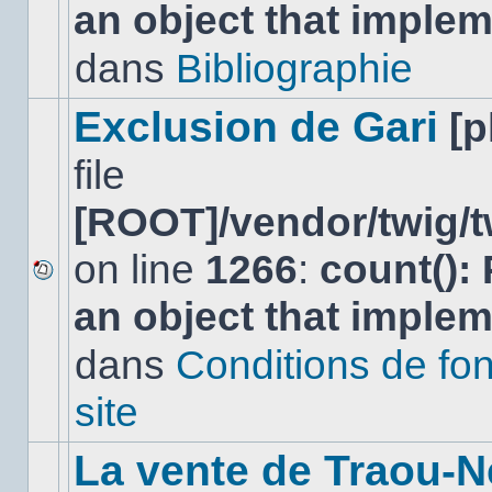
an object that imple
message
non-
lu
dans
Bibliographie
dans
ce
sujet.
Exclusion de Gari
[
file
[ROOT]/vendor/twig/t
on line
1266
:
count():
Aucun
an object that imple
nouveau
message
non-
dans
Conditions de fo
lu
dans
site
ce
sujet.
La vente de Traou-N