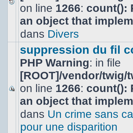
on line
1266
:
count():
Aucun
nouveau
an object that imple
message
non-
lu
dans
Divers
dans
ce
sujet.
suppression du fil c
PHP Warning
: in file
[ROOT]/vendor/twig/t
on line
1266
:
count():
Ce
an object that imple
sujet
est
verrouillé,
dans
Un crime sans ca
vous
ne
pour une disparition
pouvez
pas