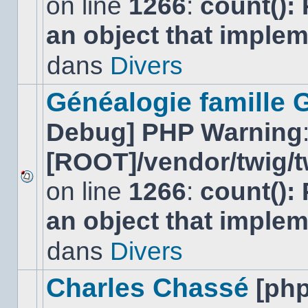
on line
1266
:
count():
Aucun
nouveau
an object that imple
message
non-
lu
dans
Divers
dans
ce
sujet.
Généalogie famille 
Debug] PHP Warning
[ROOT]/vendor/twig/t
on line
1266
:
count():
Aucun
nouveau
an object that imple
message
non-
lu
dans
Divers
dans
ce
sujet.
Charles Chassé
[ph