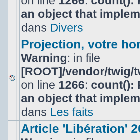
on line
1266
:
count():
nouveau
an object that imple
message
non-
lu
dans
Divers
dans
ce
sujet.
Projection, votre ho
Warning
: in file
[ROOT]/vendor/twig/t
on line
1266
:
count():
Aucun
nouveau
an object that imple
message
non-
lu
dans
Les faits
dans
ce
sujet.
Article 'Libération' 