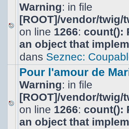
Warning
: in file
[ROOT]/vendor/twig/t
on line
1266
:
count():
Aucun
nouveau
an object that imple
message
non-
lu
dans
Seznec: Coupabl
dans
ce
sujet.
Pour l'amour de Mar
Warning
: in file
[ROOT]/vendor/twig/t
on line
1266
:
count():
Aucun
nouveau
an object that imple
message
non-