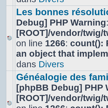
ce
sujet.
Les bonnes résolutio
Debug] PHP Warning
[ROOT]/vendor/twig/t
on line
1266
:
count():
Aucun
nouveau
an object that imple
message
non-
lu
dans
Divers
dans
ce
sujet.
Généalogie des fami
[phpBB Debug] PHP 
[ROOT]/vendor/twig/t
Aucun