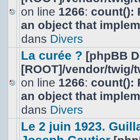
on line
1266
:
count():
Aucun
an object that imple
nouveau
message
non-
dans
Divers
lu
dans
ce
La curée ?
[phpBB D
sujet.
[ROOT]/vendor/twig/t
on line
1266
:
count():
Aucun
an object that imple
nouveau
message
non-
dans
Divers
lu
dans
ce
Le 2 juin 1923. Gui
sujet.