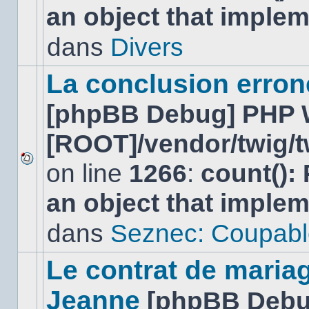
an object that imple
nouveau
message
non-
dans
Divers
lu
dans
ce
La conclusion erro
sujet.
[phpBB Debug] PHP 
[ROOT]/vendor/twig/t
on line
1266
:
count():
Aucun
nouveau
an object that imple
message
non-
lu
dans
Seznec: Coupabl
dans
ce
sujet.
Le contrat de maria
Jeanne
[phpBB Debu