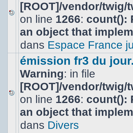
[ROOT]/vendor/twig/t
on line
1266
:
count():
Aucun
nouveau
an object that imple
message
non-
lu
dans
Espace France ju
dans
ce
sujet.
émission fr3 du jour.
Warning
: in file
[ROOT]/vendor/twig/t
on line
1266
:
count():
Aucun
nouveau
an object that imple
message
non-
lu
dans
Divers
dans
ce