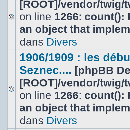
[ROOT]/vendor/twig/t
on line
1266
:
count():
Aucun
an object that imple
nouveau
message
non-
dans
Divers
lu
dans
ce
1906/1909 : les déb
sujet.
Seznec....
[phpBB De
[ROOT]/vendor/twig/t
on line
1266
:
count():
Aucun
nouveau
an object that imple
message
non-
lu
dans
Divers
dans
ce