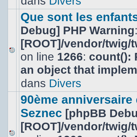
dans
Divers
dans
ce
sujet.
Que sont les enfant
Debug] PHP Warning
[ROOT]/vendor/twig/t
on line
1266
:
count():
Aucun
nouveau
an object that imple
message
non-
lu
dans
Divers
dans
ce
sujet.
90ème anniversaire
Seznec
[phpBB Debu
[ROOT]/vendor/twig/t