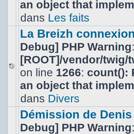
an object that imple
message
non-
lu
dans
Les faits
dans
ce
sujet.
La Breizh connexion
Debug] PHP Warning
[ROOT]/vendor/twig/t
on line
1266
:
count():
Aucun
nouveau
an object that imple
message
non-
lu
dans
Divers
dans
ce
sujet.
Démission de Denis
Debug] PHP Warning