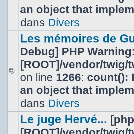
nouveau
an object that imple
message
non-
lu
dans
Divers
dans
ce
sujet.
Les mémoires de Gu
Debug] PHP Warning
[ROOT]/vendor/twig/t
on line
1266
:
count():
Aucun
nouveau
an object that imple
message
non-
lu
dans
Divers
dans
ce
sujet.
Le juge Hervé...
[ph
[ROOT]/vendor/twig/t