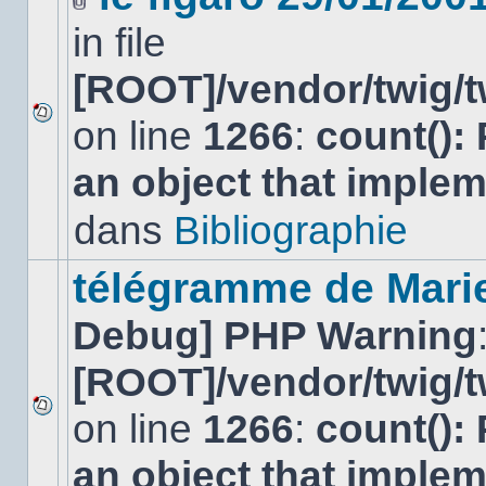
Fichier(s)
in file
joint(s)
[ROOT]/vendor/twig/t
on line
1266
:
count():
Aucun
nouveau
an object that imple
message
non-
lu
dans
Bibliographie
dans
ce
sujet.
télégramme de Mari
Debug] PHP Warning
[ROOT]/vendor/twig/t
on line
1266
:
count():
Aucun
nouveau
an object that imple
message
non-