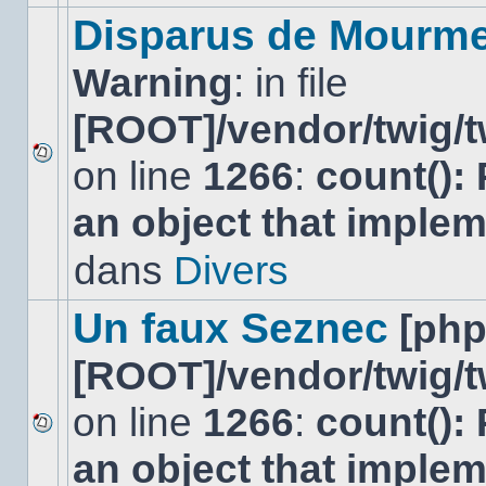
modifier
Disparus de Mourm
de
messages
Warning
: in file
ou
poster
de
[ROOT]/vendor/twig/t
réponse.
on line
1266
:
count():
Aucun
nouveau
an object that imple
message
non-
lu
dans
Divers
dans
ce
sujet.
Un faux Seznec
[ph
[ROOT]/vendor/twig/t
on line
1266
:
count():
Aucun
an object that imple
nouveau
message