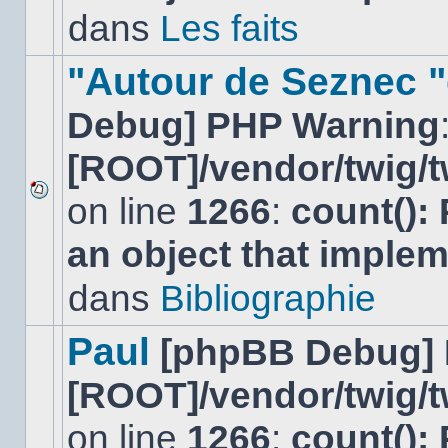
non-
dans
Les faits
lu
dans
ce
"Autour de Seznec "
sujet.
Debug] PHP Warning
[ROOT]/vendor/twig/t
on line
1266
:
count():
Aucun
nouveau
an object that imple
message
non-
lu
dans
Bibliographie
dans
ce
sujet.
Paul
[phpBB Debug]
[ROOT]/vendor/twig/t
on line
1266
:
count():