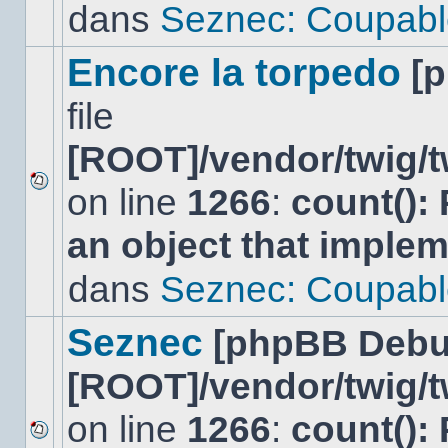
lu
dans
Seznec: Coupabl
dans
ce
sujet.
Encore la torpedo
[
file
[ROOT]/vendor/twig/t
on line
1266
:
count():
Aucun
nouveau
an object that imple
message
non-
lu
dans
Seznec: Coupabl
dans
ce
sujet.
Seznec
[phpBB Debu
[ROOT]/vendor/twig/t
on line
1266
:
count():
Aucun