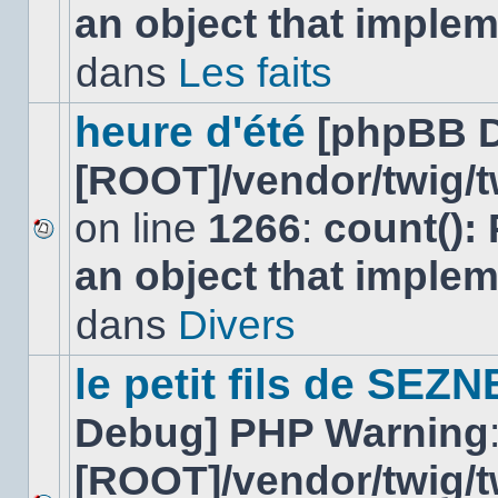
an object that imple
message
non-
lu
dans
Les faits
dans
ce
sujet.
heure d'été
[phpBB 
[ROOT]/vendor/twig/t
on line
1266
:
count():
Aucun
an object that imple
nouveau
message
non-
dans
Divers
lu
dans
ce
le petit fils de SEZ
sujet.
Debug] PHP Warning
[ROOT]/vendor/twig/t