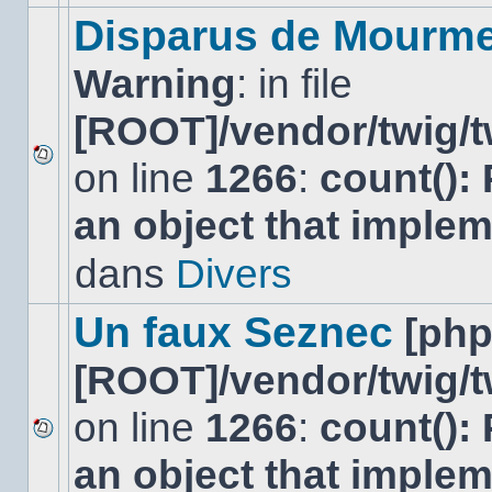
modifier
Disparus de Mourm
de
messages
Warning
: in file
ou
poster
de
[ROOT]/vendor/twig/t
réponse.
on line
1266
:
count():
Aucun
nouveau
an object that imple
message
non-
lu
dans
Divers
dans
ce
sujet.
Un faux Seznec
[ph
[ROOT]/vendor/twig/t
on line
1266
:
count():
Aucun
an object that imple
nouveau
message