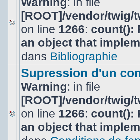
Warning
: in file
[ROOT]/vendor/twig/t
on line
1266
:
count():
Aucun
nouveau
an object that imple
message
non-
lu
dans
Bibliographie
dans
ce
sujet.
Supression d'un co
Warning
: in file
[ROOT]/vendor/twig/t
on line
1266
:
count():
Aucun
an object that imple
nouveau
message
non-