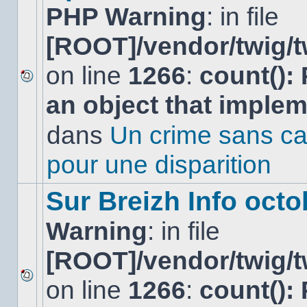
PHP Warning
: in file
[ROOT]/vendor/twig/t
on line
1266
:
count():
Aucun
an object that imple
nouveau
message
non-
dans
Un crime sans ca
lu
dans
pour une disparition
ce
sujet.
Sur Breizh Info octo
Warning
: in file
[ROOT]/vendor/twig/t
on line
1266
:
count():
Aucun
nouveau