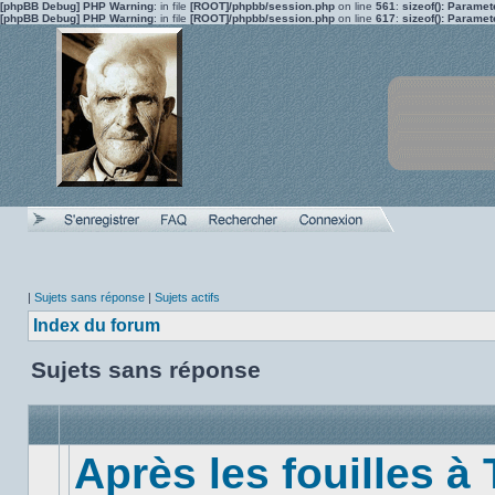
[phpBB Debug] PHP Warning
: in file
[ROOT]/phpbb/session.php
on line
561
:
sizeof(): Parame
[phpBB Debug] PHP Warning
: in file
[ROOT]/phpbb/session.php
on line
617
:
sizeof(): Parame
|
Sujets sans réponse
|
Sujets actifs
Index du forum
Sujets sans réponse
Après les fouilles à 