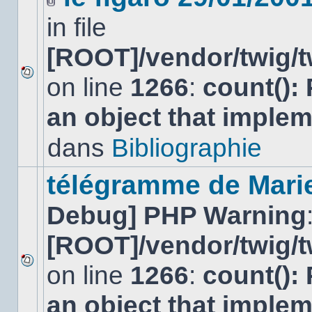
Fichier(s)
in file
joint(s)
[ROOT]/vendor/twig/t
on line
1266
:
count():
Aucun
nouveau
an object that imple
message
non-
lu
dans
Bibliographie
dans
ce
sujet.
télégramme de Mari
Debug] PHP Warning
[ROOT]/vendor/twig/t
on line
1266
:
count():
Aucun
nouveau
an object that imple
message
non-