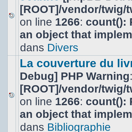
[ROOT]/vendor/twig/t
on line
1266
:
count():
Aucun
nouveau
an object that imple
message
non-
lu
dans
Divers
dans
ce
sujet.
La couverture du liv
Debug] PHP Warning
[ROOT]/vendor/twig/t
on line
1266
:
count():
Aucun
nouveau
an object that imple
message
non-
lu
dans
Bibliographie
dans