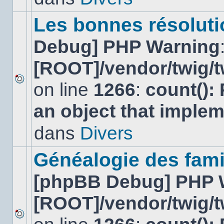
ce
sujet.
Les bonnes résolutio
Debug] PHP Warning
[ROOT]/vendor/twig/t
on line
1266
:
count():
Aucun
nouveau
an object that imple
message
non-
lu
dans
Divers
dans
ce
sujet.
Généalogie des fami
[phpBB Debug] PHP 
[ROOT]/vendor/twig/t
Aucun