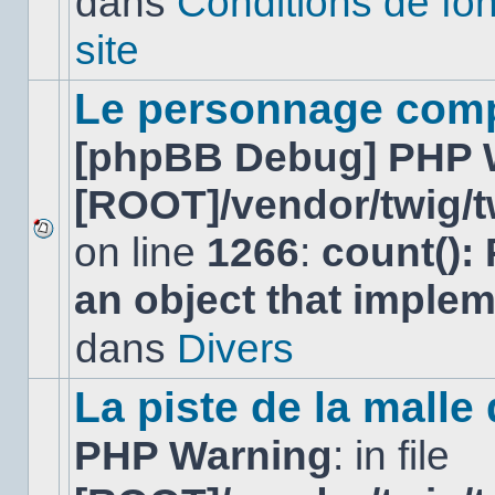
dans
Conditions de fo
lu
dans
site
ce
sujet.
Le personnage comp
[phpBB Debug] PHP 
[ROOT]/vendor/twig/t
on line
1266
:
count():
Aucun
nouveau
an object that imple
message
non-
lu
dans
Divers
dans
ce
sujet.
La piste de la malle
PHP Warning
: in file