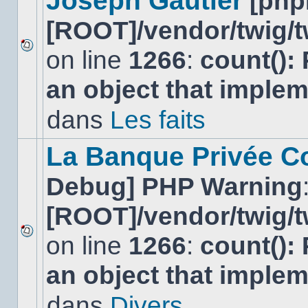
Joseph Gautier
[php
[ROOT]/vendor/twig/t
on line
1266
:
count():
Aucun
nouveau
an object that imple
message
non-
lu
dans
Les faits
dans
ce
sujet.
La Banque Privée Col
Debug] PHP Warning
[ROOT]/vendor/twig/t
on line
1266
:
count():
Aucun
nouveau
an object that imple
message
non-
lu
dans
Divers
dans