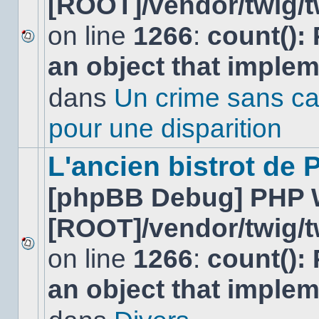
[ROOT]/vendor/twig/t
on line
1266
:
count():
Aucun
an object that imple
nouveau
message
non-
dans
Un crime sans ca
lu
dans
pour une disparition
ce
sujet.
L'ancien bistrot de
[phpBB Debug] PHP 
[ROOT]/vendor/twig/t
on line
1266
:
count():
Aucun
nouveau
an object that imple
message
non-
lu