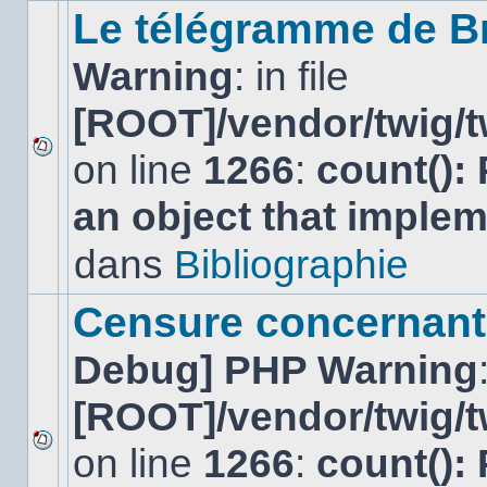
sujet.
Le télégramme de B
Warning
: in file
[ROOT]/vendor/twig/t
on line
1266
:
count():
Aucun
nouveau
an object that imple
message
non-
lu
dans
Bibliographie
dans
ce
sujet.
Censure concernant 
Debug] PHP Warning
[ROOT]/vendor/twig/t
on line
1266
:
count():
Aucun
nouveau