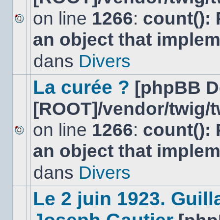
on line
1266
:
count():
Aucun
an object that imple
nouveau
message
non-
dans
Divers
lu
dans
ce
La curée ?
[phpBB D
sujet.
[ROOT]/vendor/twig/t
on line
1266
:
count():
Aucun
an object that imple
nouveau
message
non-
dans
Divers
lu
dans
ce
Le 2 juin 1923. Gui
sujet.