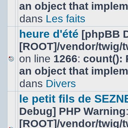
an object that imple
message
non-
lu
dans
Les faits
dans
ce
sujet.
heure d'été
[phpBB 
[ROOT]/vendor/twig/t
on line
1266
:
count():
Aucun
an object that imple
nouveau
message
non-
dans
Divers
lu
dans
ce
le petit fils de SEZ
sujet.
Debug] PHP Warning
[ROOT]/vendor/twig/t