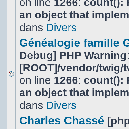
on line
1266
:
count():
Aucun
nouveau
an object that imple
message
non-
lu
dans
Divers
dans
ce
sujet.
Généalogie famille 
Debug] PHP Warning
[ROOT]/vendor/twig/t
on line
1266
:
count():
Aucun
nouveau
an object that imple
message
non-
lu
dans
Divers
dans
ce
sujet.
Charles Chassé
[ph