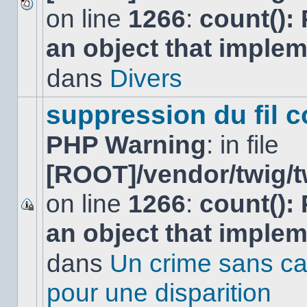
on line
1266
:
count():
Aucun
nouveau
an object that imple
message
non-
lu
dans
Divers
dans
ce
sujet.
suppression du fil c
PHP Warning
: in file
[ROOT]/vendor/twig/t
on line
1266
:
count():
Ce
an object that imple
sujet
est
verrouillé,
dans
Un crime sans ca
vous
ne
pour une disparition
pouvez
pas