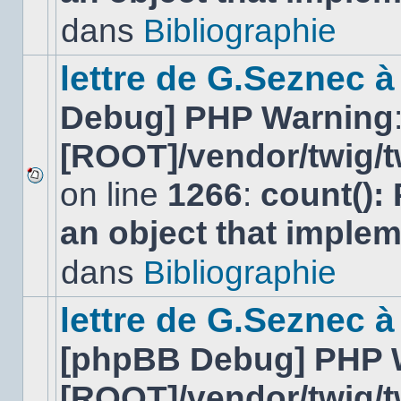
lu
dans
Bibliographie
dans
ce
sujet.
lettre de G.Seznec 
Debug] PHP Warning
[ROOT]/vendor/twig/t
on line
1266
:
count():
Aucun
nouveau
an object that imple
message
non-
lu
dans
Bibliographie
dans
ce
sujet.
lettre de G.Seznec à
[phpBB Debug] PHP 
[ROOT]/vendor/twig/t