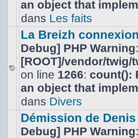
an object that imple
message
non-
lu
dans
Les faits
dans
ce
sujet.
La Breizh connexion
Debug] PHP Warning
[ROOT]/vendor/twig/t
on line
1266
:
count():
Aucun
nouveau
an object that imple
message
non-
lu
dans
Divers
dans
ce
sujet.
Démission de Denis
Debug] PHP Warning