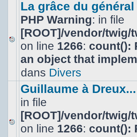
sujet.
La grâce du général 
PHP Warning
: in file
[ROOT]/vendor/twig/t
on line
1266
:
count():
Aucun
nouveau
an object that imple
message
non-
lu
dans
Divers
dans
ce
sujet.
Guillaume à Dreux...
in file
[ROOT]/vendor/twig/t
on line
1266
:
count():
Aucun
nouveau