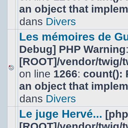
nouveau
an object that imple
message
non-
lu
dans
Divers
dans
ce
sujet.
Les mémoires de Gu
Debug] PHP Warning
[ROOT]/vendor/twig/t
on line
1266
:
count():
Aucun
nouveau
an object that imple
message
non-
lu
dans
Divers
dans
ce
sujet.
Le juge Hervé...
[ph
[ROOT]/vendor/twig/t