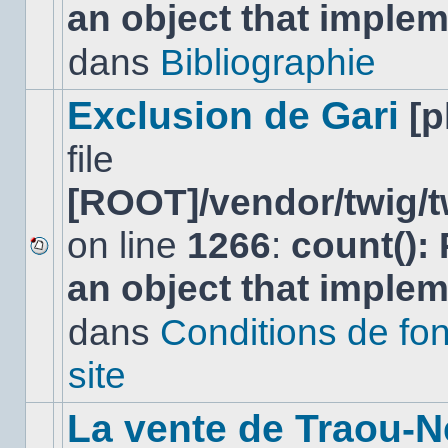
an object that imple
message
non-
lu
dans
Bibliographie
dans
ce
sujet.
Exclusion de Gari
[
file
[ROOT]/vendor/twig/t
on line
1266
:
count():
Aucun
an object that imple
nouveau
message
non-
dans
Conditions de fo
lu
dans
site
ce
sujet.
La vente de Traou-N