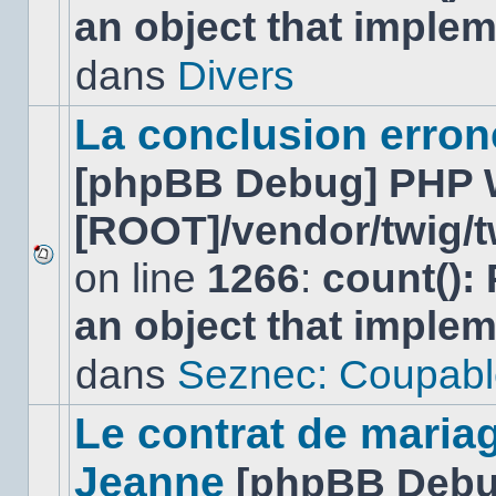
an object that imple
nouveau
message
non-
dans
Divers
lu
dans
ce
La conclusion erro
sujet.
[phpBB Debug] PHP 
[ROOT]/vendor/twig/t
on line
1266
:
count():
Aucun
nouveau
an object that imple
message
non-
lu
dans
Seznec: Coupabl
dans
ce
sujet.
Le contrat de maria
Jeanne
[phpBB Debu