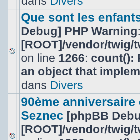
dans
Divers
dans
ce
sujet.
Que sont les enfant
Debug] PHP Warning
[ROOT]/vendor/twig/t
on line
1266
:
count():
Aucun
nouveau
an object that imple
message
non-
lu
dans
Divers
dans
ce
sujet.
90ème anniversaire
Seznec
[phpBB Debu
[ROOT]/vendor/twig/t