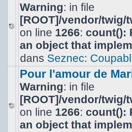
Warning
: in file
[ROOT]/vendor/twig/t
on line
1266
:
count():
Aucun
nouveau
an object that imple
message
non-
lu
dans
Seznec: Coupabl
dans
ce
sujet.
Pour l'amour de Mar
Warning
: in file
[ROOT]/vendor/twig/t
on line
1266
:
count():
Aucun
nouveau
an object that imple
message
non-