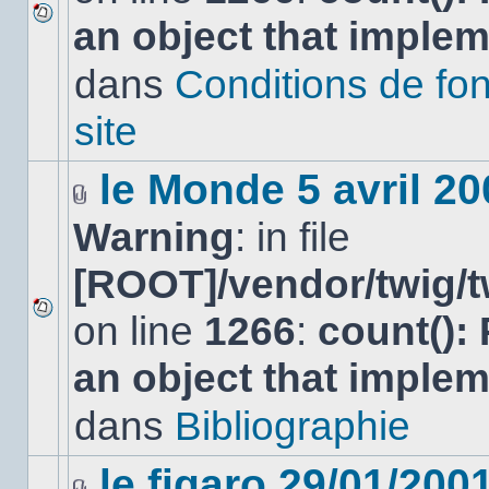
an object that imple
Aucun
nouveau
dans
Conditions de fo
message
non-
lu
site
dans
ce
sujet.
le Monde 5 avril 20
Fichier(s)
Warning
: in file
joint(s)
[ROOT]/vendor/twig/t
on line
1266
:
count():
Aucun
nouveau
an object that imple
message
non-
lu
dans
Bibliographie
dans
ce
sujet.
le figaro 29/01/200