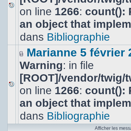
on line
1266
:
count():
Aucun
nouveau
an object that imple
message
non-
lu
dans
Bibliographie
dans
ce
sujet.
Marianne 5 février
Fichier(s)
Warning
: in file
joint(s)
[ROOT]/vendor/twig/t
on line
1266
:
count():
Aucun
nouveau
an object that imple
message
non-
lu
dans
Bibliographie
dans
ce
sujet.
Afficher les mess