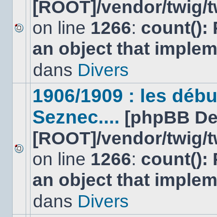
[ROOT]/vendor/twig/t
on line
1266
:
count():
Aucun
an object that imple
nouveau
message
non-
dans
Divers
lu
dans
ce
1906/1909 : les déb
sujet.
Seznec....
[phpBB De
[ROOT]/vendor/twig/t
on line
1266
:
count():
Aucun
nouveau
an object that imple
message
non-
lu
dans
Divers
dans
ce