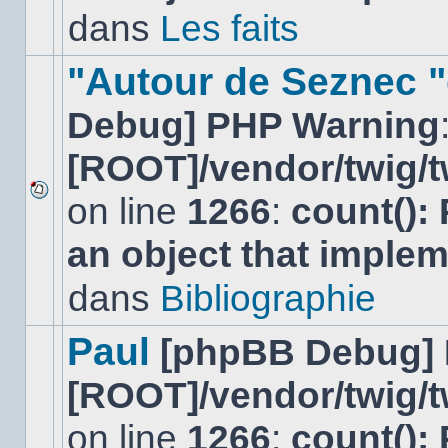
non-
dans
Les faits
lu
dans
ce
"Autour de Seznec "
sujet.
Debug] PHP Warning
[ROOT]/vendor/twig/t
on line
1266
:
count():
Aucun
nouveau
an object that imple
message
non-
lu
dans
Bibliographie
dans
ce
sujet.
Paul
[phpBB Debug]
[ROOT]/vendor/twig/t
on line
1266
:
count():