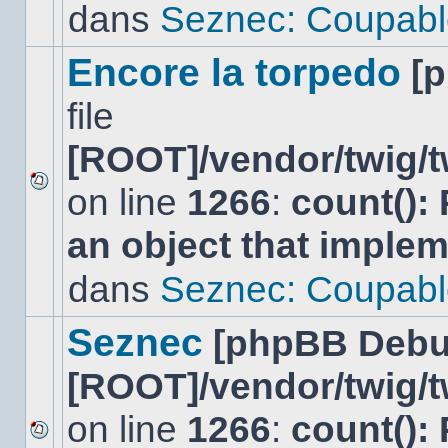
lu
dans
Seznec: Coupabl
dans
ce
sujet.
Encore la torpedo
[
file
[ROOT]/vendor/twig/t
on line
1266
:
count():
Aucun
nouveau
an object that imple
message
non-
lu
dans
Seznec: Coupabl
dans
ce
sujet.
Seznec
[phpBB Debu
[ROOT]/vendor/twig/t
on line
1266
:
count():
Aucun