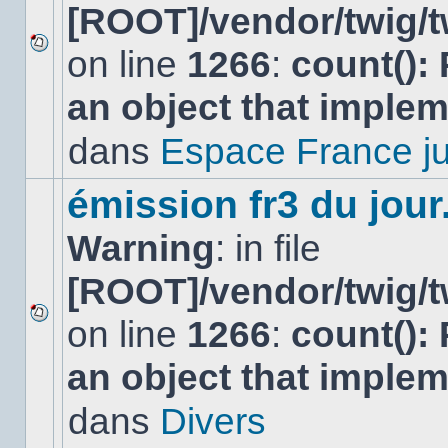
[ROOT]/vendor/twig/t
on line
1266
:
count():
Aucun
nouveau
an object that imple
message
non-
lu
dans
Espace France ju
dans
ce
sujet.
émission fr3 du jour.
Warning
: in file
[ROOT]/vendor/twig/t
on line
1266
:
count():
Aucun
nouveau
an object that imple
message
non-
lu
dans
Divers
dans
ce