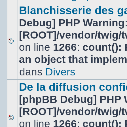
ce
sujet.
Blanchisserie des g
Debug] PHP Warning
[ROOT]/vendor/twig/t
on line
1266
:
count():
Aucun
nouveau
an object that imple
message
non-
lu
dans
Divers
dans
ce
sujet.
De la diffusion confi
[phpBB Debug] PHP 
[ROOT]/vendor/twig/t
on line
1266
:
count():
Aucun