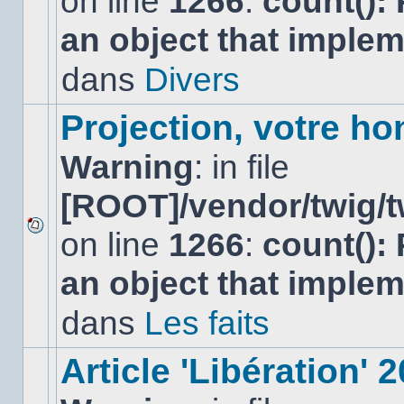
on line
1266
:
count():
nouveau
an object that imple
message
non-
lu
dans
Divers
dans
ce
sujet.
Projection, votre ho
Warning
: in file
[ROOT]/vendor/twig/t
on line
1266
:
count():
Aucun
nouveau
an object that imple
message
non-
lu
dans
Les faits
dans
ce
sujet.
Article 'Libération' 