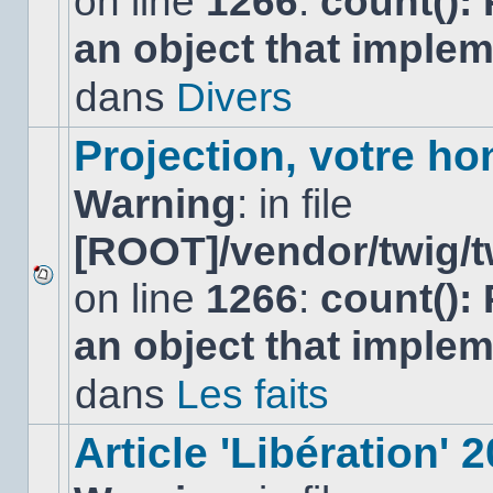
on line
1266
:
count():
nouveau
an object that imple
message
non-
lu
dans
Divers
dans
ce
sujet.
Projection, votre ho
Warning
: in file
[ROOT]/vendor/twig/t
on line
1266
:
count():
Aucun
nouveau
an object that imple
message
non-
lu
dans
Les faits
dans
ce
sujet.
Article 'Libération' 