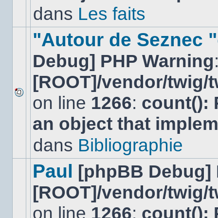
non-
dans
Les faits
lu
dans
ce
"Autour de Seznec "
sujet.
Debug] PHP Warning
[ROOT]/vendor/twig/t
on line
1266
:
count():
Aucun
nouveau
an object that imple
message
non-
lu
dans
Bibliographie
dans
ce
sujet.
Paul
[phpBB Debug]
[ROOT]/vendor/twig/t
on line
1266
:
count():