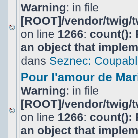
Warning
: in file
[ROOT]/vendor/twig/t
on line
1266
:
count():
Aucun
nouveau
an object that imple
message
non-
lu
dans
Seznec: Coupabl
dans
ce
sujet.
Pour l'amour de Mar
Warning
: in file
[ROOT]/vendor/twig/t
on line
1266
:
count():
Aucun
nouveau
an object that imple
message
non-