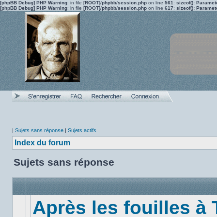
[phpBB Debug] PHP Warning
: in file
[ROOT]/phpbb/session.php
on line
561
:
sizeof(): Parame
[phpBB Debug] PHP Warning
: in file
[ROOT]/phpbb/session.php
on line
617
:
sizeof(): Parame
|
Sujets sans réponse
|
Sujets actifs
Index du forum
Sujets sans réponse
Après les fouilles à 