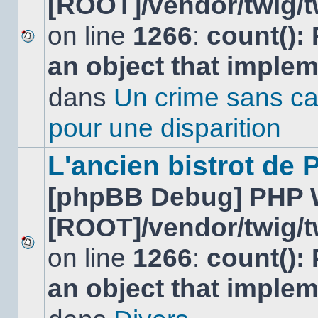
[ROOT]/vendor/twig/t
on line
1266
:
count():
Aucun
an object that imple
nouveau
message
non-
dans
Un crime sans ca
lu
dans
pour une disparition
ce
sujet.
L'ancien bistrot de
[phpBB Debug] PHP 
[ROOT]/vendor/twig/t
on line
1266
:
count():
Aucun
nouveau
an object that imple
message
non-
lu