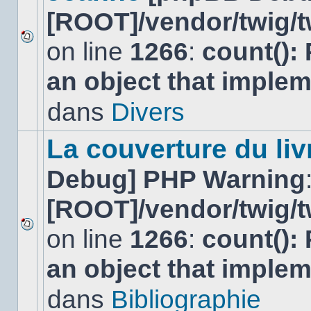
[ROOT]/vendor/twig/t
on line
1266
:
count():
Aucun
nouveau
an object that imple
message
non-
lu
dans
Divers
dans
ce
sujet.
La couverture du liv
Debug] PHP Warning
[ROOT]/vendor/twig/t
on line
1266
:
count():
Aucun
nouveau
an object that imple
message
non-
lu
dans
Bibliographie
dans