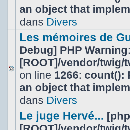
nouveau
an object that imple
message
non-
lu
dans
Divers
dans
ce
sujet.
Les mémoires de Gu
Debug] PHP Warning
[ROOT]/vendor/twig/t
on line
1266
:
count():
Aucun
nouveau
an object that imple
message
non-
lu
dans
Divers
dans
ce
sujet.
Le juge Hervé...
[ph
[ROOT]/vendor/twig/t