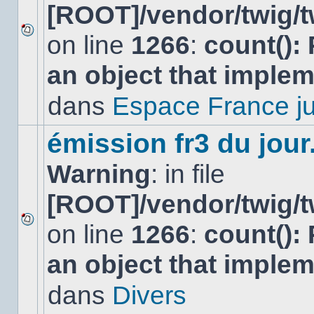
[ROOT]/vendor/twig/t
on line
1266
:
count():
Aucun
nouveau
an object that imple
message
non-
lu
dans
Espace France ju
dans
ce
sujet.
émission fr3 du jour.
Warning
: in file
[ROOT]/vendor/twig/t
on line
1266
:
count():
Aucun
nouveau
an object that imple
message
non-
lu
dans
Divers
dans
ce