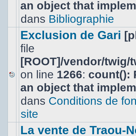
an object that imple
message
non-
lu
dans
Bibliographie
dans
ce
sujet.
Exclusion de Gari
[
file
[ROOT]/vendor/twig/t
on line
1266
:
count():
Aucun
an object that imple
nouveau
message
non-
dans
Conditions de fo
lu
dans
site
ce
sujet.
La vente de Traou-N