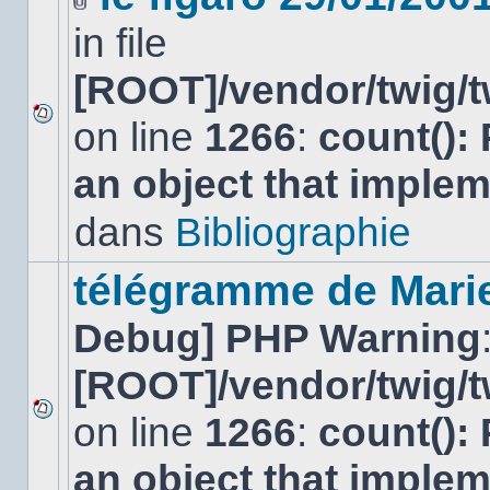
Fichier(s)
in file
joint(s)
[ROOT]/vendor/twig/t
on line
1266
:
count():
Aucun
nouveau
an object that imple
message
non-
lu
dans
Bibliographie
dans
ce
sujet.
télégramme de Mari
Debug] PHP Warning
[ROOT]/vendor/twig/t
on line
1266
:
count():
Aucun
nouveau
an object that imple
message
non-