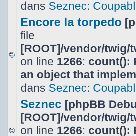
lu
dans
Seznec: Coupabl
dans
ce
sujet.
Encore la torpedo
[
file
[ROOT]/vendor/twig/t
on line
1266
:
count():
Aucun
nouveau
an object that imple
message
non-
lu
dans
Seznec: Coupabl
dans
ce
sujet.
Seznec
[phpBB Debu
[ROOT]/vendor/twig/t
on line
1266
:
count():
Aucun