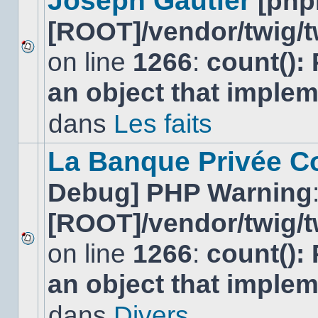
Joseph Gautier
[php
[ROOT]/vendor/twig/t
on line
1266
:
count():
Aucun
nouveau
an object that imple
message
non-
lu
dans
Les faits
dans
ce
sujet.
La Banque Privée Col
Debug] PHP Warning
[ROOT]/vendor/twig/t
on line
1266
:
count():
Aucun
nouveau
an object that imple
message
non-
lu
dans
Divers
dans