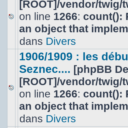
[ROOT]/vendor/twig/t
on line
1266
:
count():
Aucun
an object that imple
nouveau
message
non-
dans
Divers
lu
dans
ce
1906/1909 : les déb
sujet.
Seznec....
[phpBB De
[ROOT]/vendor/twig/t
on line
1266
:
count():
Aucun
nouveau
an object that imple
message
non-
lu
dans
Divers
dans
ce