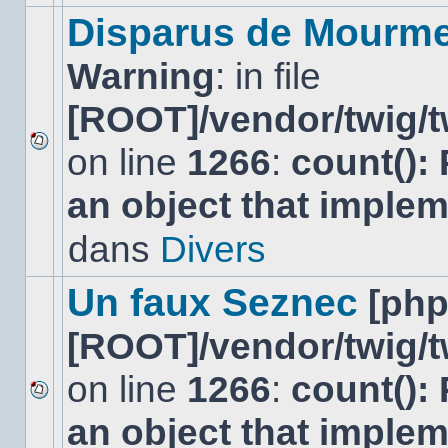
modifier
Disparus de Mourm
de
messages
Warning
: in file
ou
poster
de
[ROOT]/vendor/twig/t
réponse.
on line
1266
:
count():
Aucun
nouveau
an object that imple
message
non-
lu
dans
Divers
dans
ce
sujet.
Un faux Seznec
[ph
[ROOT]/vendor/twig/t
on line
1266
:
count():
Aucun
an object that imple
nouveau
message