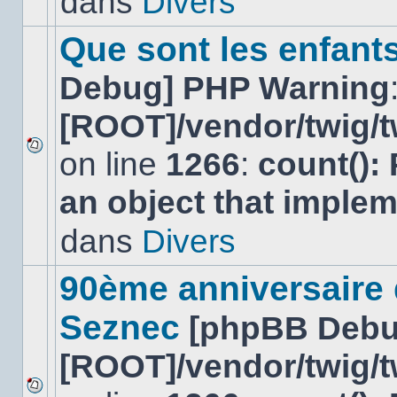
dans
Divers
dans
ce
sujet.
Que sont les enfant
Debug] PHP Warning
[ROOT]/vendor/twig/t
on line
1266
:
count():
Aucun
nouveau
an object that imple
message
non-
lu
dans
Divers
dans
ce
sujet.
90ème anniversaire
Seznec
[phpBB Debu
[ROOT]/vendor/twig/t