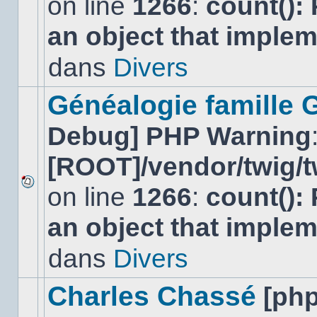
on line
1266
:
count():
Aucun
nouveau
an object that imple
message
non-
lu
dans
Divers
dans
ce
sujet.
Généalogie famille 
Debug] PHP Warning
[ROOT]/vendor/twig/t
on line
1266
:
count():
Aucun
nouveau
an object that imple
message
non-
lu
dans
Divers
dans
ce
sujet.
Charles Chassé
[ph