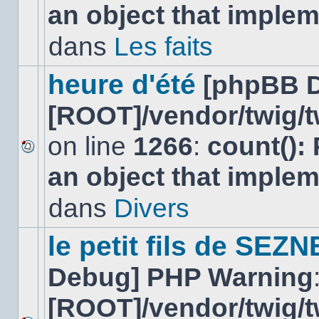
an object that imple
message
non-
lu
dans
Les faits
dans
ce
sujet.
heure d'été
[phpBB 
[ROOT]/vendor/twig/t
on line
1266
:
count():
Aucun
an object that imple
nouveau
message
non-
dans
Divers
lu
dans
ce
le petit fils de SEZ
sujet.
Debug] PHP Warning
[ROOT]/vendor/twig/t