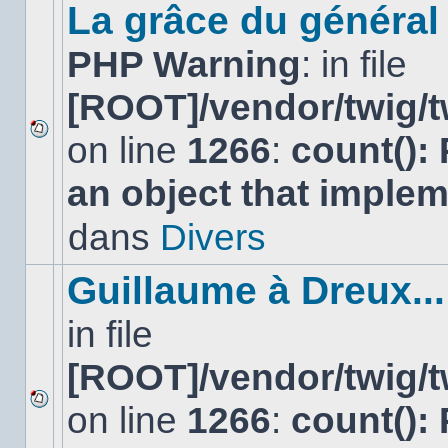
sujet.
La grâce du général 
PHP Warning
: in file
[ROOT]/vendor/twig/t
on line
1266
:
count():
Aucun
nouveau
an object that imple
message
non-
lu
dans
Divers
dans
ce
sujet.
Guillaume à Dreux...
in file
[ROOT]/vendor/twig/t
on line
1266
:
count():
Aucun
nouveau