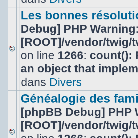
ce
sujet.
Les bonnes résolutio
Debug] PHP Warning
[ROOT]/vendor/twig/t
on line
1266
:
count():
Aucun
nouveau
an object that imple
message
non-
lu
dans
Divers
dans
ce
sujet.
Généalogie des fami
[phpBB Debug] PHP 
[ROOT]/vendor/twig/t
Aucun