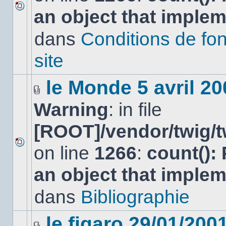
an object that imple
Aucun
nouveau
dans
Conditions de fo
message
non-
lu
site
dans
ce
sujet.
le Monde 5 avril 20
Fichier(s)
Warning
: in file
joint(s)
[ROOT]/vendor/twig/t
on line
1266
:
count():
Aucun
nouveau
an object that imple
message
non-
lu
dans
Bibliographie
dans
ce
sujet.
le figaro 29/01/200