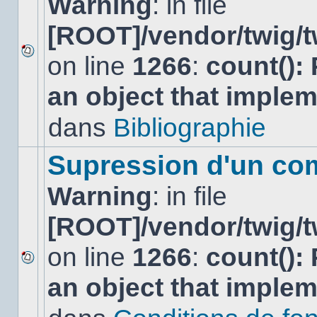
Warning
: in file
[ROOT]/vendor/twig/t
on line
1266
:
count():
Aucun
nouveau
an object that imple
message
non-
lu
dans
Bibliographie
dans
ce
sujet.
Supression d'un co
Warning
: in file
[ROOT]/vendor/twig/t
on line
1266
:
count():
Aucun
an object that imple
nouveau
message
non-