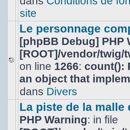
dans
Conditions de fo
lu
dans
site
ce
sujet.
Le personnage comp
[phpBB Debug] PHP 
[ROOT]/vendor/twig/t
on line
1266
:
count():
Aucun
nouveau
an object that imple
message
non-
lu
dans
Divers
dans
ce
sujet.
La piste de la malle
PHP Warning
: in file