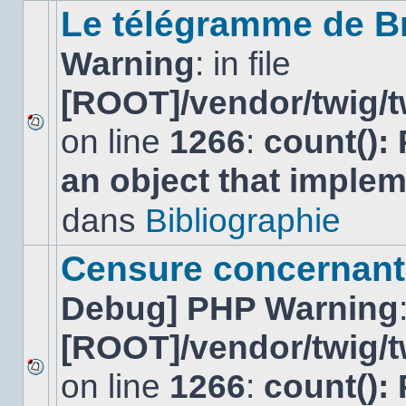
sujet.
Le télégramme de B
Warning
: in file
[ROOT]/vendor/twig/t
on line
1266
:
count():
Aucun
nouveau
an object that imple
message
non-
lu
dans
Bibliographie
dans
ce
sujet.
Censure concernant 
Debug] PHP Warning
[ROOT]/vendor/twig/t
on line
1266
:
count():
Aucun
nouveau