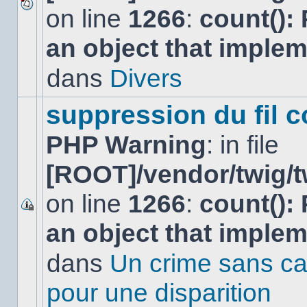
on line
1266
:
count():
Aucun
nouveau
an object that imple
message
non-
lu
dans
Divers
dans
ce
sujet.
suppression du fil c
PHP Warning
: in file
[ROOT]/vendor/twig/t
on line
1266
:
count():
Ce
an object that imple
sujet
est
verrouillé,
dans
Un crime sans ca
vous
ne
pour une disparition
pouvez
pas