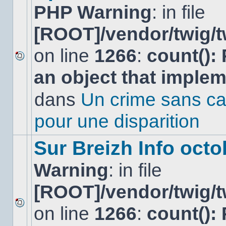
PHP Warning
: in file
[ROOT]/vendor/twig/t
on line
1266
:
count():
Aucun
an object that imple
nouveau
message
non-
dans
Un crime sans ca
lu
dans
pour une disparition
ce
sujet.
Sur Breizh Info octo
Warning
: in file
[ROOT]/vendor/twig/t
on line
1266
:
count():
Aucun
nouveau