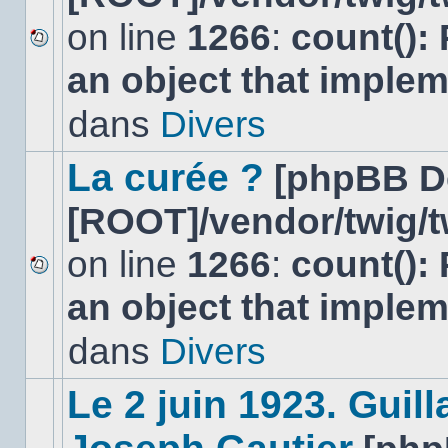
on line
1266
:
count():
Aucun
an object that imple
nouveau
message
non-
dans
Divers
lu
dans
ce
La curée ?
[phpBB D
sujet.
[ROOT]/vendor/twig/t
on line
1266
:
count():
Aucun
an object that imple
nouveau
message
non-
dans
Divers
lu
dans
ce
Le 2 juin 1923. Gui
sujet.