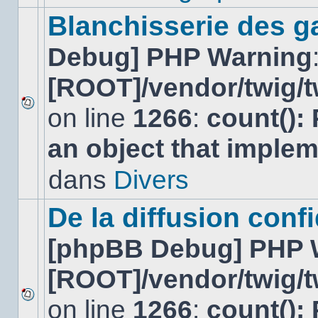
ce
sujet.
Blanchisserie des g
Debug] PHP Warning
[ROOT]/vendor/twig/t
on line
1266
:
count():
Aucun
nouveau
an object that imple
message
non-
lu
dans
Divers
dans
ce
sujet.
De la diffusion confi
[phpBB Debug] PHP 
[ROOT]/vendor/twig/t
on line
1266
:
count():
Aucun