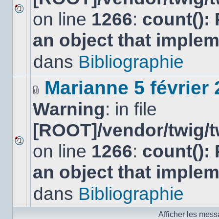
on line
1266
:
count():
Aucun
nouveau
an object that imple
message
non-
lu
dans
Bibliographie
dans
ce
sujet.
Marianne 5 février
Fichier(s)
Warning
: in file
joint(s)
[ROOT]/vendor/twig/t
on line
1266
:
count():
Aucun
nouveau
an object that imple
message
non-
lu
dans
Bibliographie
dans
ce
sujet.
Afficher les mess