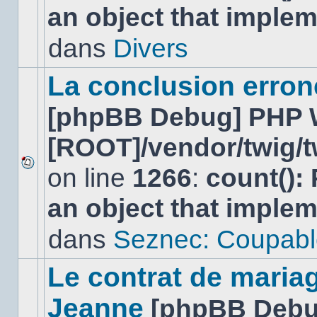
an object that imple
nouveau
message
non-
dans
Divers
lu
dans
ce
La conclusion erro
sujet.
[phpBB Debug] PHP 
[ROOT]/vendor/twig/t
on line
1266
:
count():
Aucun
nouveau
an object that imple
message
non-
lu
dans
Seznec: Coupabl
dans
ce
sujet.
Le contrat de maria
Jeanne
[phpBB Debu