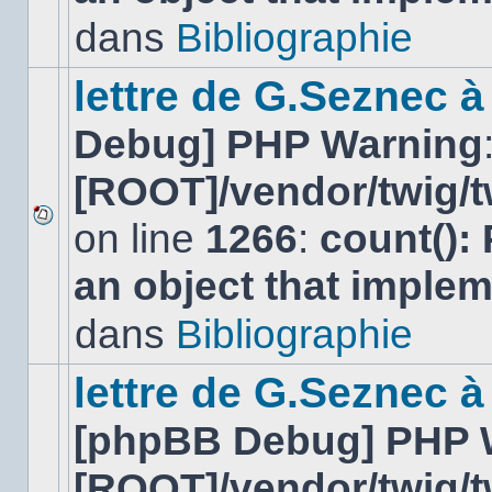
lu
dans
Bibliographie
dans
ce
sujet.
lettre de G.Seznec 
Debug] PHP Warning
[ROOT]/vendor/twig/t
on line
1266
:
count():
Aucun
nouveau
an object that imple
message
non-
lu
dans
Bibliographie
dans
ce
sujet.
lettre de G.Seznec à
[phpBB Debug] PHP 
[ROOT]/vendor/twig/t