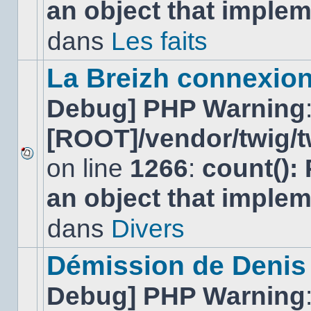
an object that imple
message
non-
lu
dans
Les faits
dans
ce
sujet.
La Breizh connexion
Debug] PHP Warning
[ROOT]/vendor/twig/t
on line
1266
:
count():
Aucun
nouveau
an object that imple
message
non-
lu
dans
Divers
dans
ce
sujet.
Démission de Denis
Debug] PHP Warning