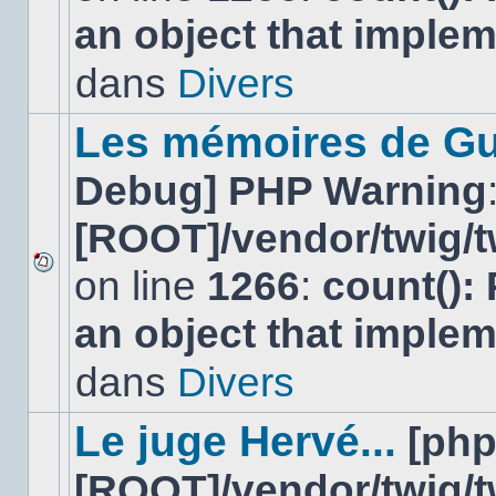
nouveau
an object that imple
message
non-
lu
dans
Divers
dans
ce
sujet.
Les mémoires de Gu
Debug] PHP Warning
[ROOT]/vendor/twig/t
on line
1266
:
count():
Aucun
nouveau
an object that imple
message
non-
lu
dans
Divers
dans
ce
sujet.
Le juge Hervé...
[ph
[ROOT]/vendor/twig/t