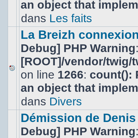
an object that imple
message
non-
lu
dans
Les faits
dans
ce
sujet.
La Breizh connexion
Debug] PHP Warning
[ROOT]/vendor/twig/t
on line
1266
:
count():
Aucun
nouveau
an object that imple
message
non-
lu
dans
Divers
dans
ce
sujet.
Démission de Denis
Debug] PHP Warning