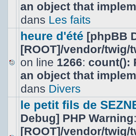
an object that imple
message
non-
lu
dans
Les faits
dans
ce
sujet.
heure d'été
[phpBB 
[ROOT]/vendor/twig/t
on line
1266
:
count():
Aucun
an object that imple
nouveau
message
non-
dans
Divers
lu
dans
ce
le petit fils de SEZ
sujet.
Debug] PHP Warning
[ROOT]/vendor/twig/t