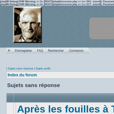
[phpBB Debug] PHP Warning
: in file
[ROOT]/phpbb/session.php
on line
561
:
sizeof(): Parame
[phpBB Debug] PHP Warning
: in file
[ROOT]/phpbb/session.php
on line
617
:
sizeof(): Parame
|
Sujets sans réponse
|
Sujets actifs
Index du forum
Sujets sans réponse
Après les fouilles à 