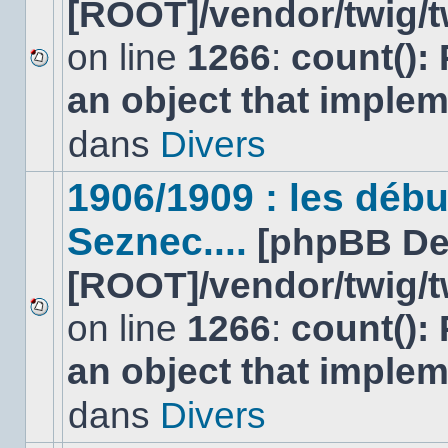
[ROOT]/vendor/twig/t
on line
1266
:
count():
Aucun
an object that imple
nouveau
message
non-
dans
Divers
lu
dans
ce
1906/1909 : les déb
sujet.
Seznec....
[phpBB De
[ROOT]/vendor/twig/t
on line
1266
:
count():
Aucun
nouveau
an object that imple
message
non-
lu
dans
Divers
dans
ce