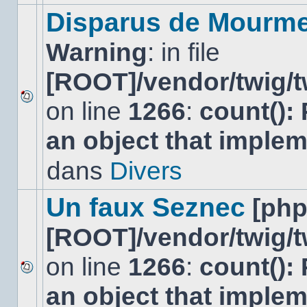
modifier
Disparus de Mourm
de
messages
Warning
: in file
ou
poster
de
[ROOT]/vendor/twig/t
réponse.
on line
1266
:
count():
Aucun
nouveau
an object that imple
message
non-
lu
dans
Divers
dans
ce
sujet.
Un faux Seznec
[ph
[ROOT]/vendor/twig/t
on line
1266
:
count():
Aucun
an object that imple
nouveau
message