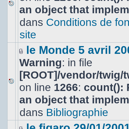
an object that imple
Aucun
nouveau
dans
Conditions de fo
message
non-
lu
site
dans
ce
sujet.
le Monde 5 avril 20
Fichier(s)
Warning
: in file
joint(s)
[ROOT]/vendor/twig/t
on line
1266
:
count():
Aucun
nouveau
an object that imple
message
non-
lu
dans
Bibliographie
dans
ce
sujet.
le figaro 29/01/200