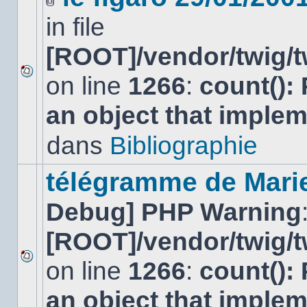
Fichier(s)
in file
joint(s)
[ROOT]/vendor/twig/t
on line
1266
:
count():
Aucun
nouveau
an object that imple
message
non-
lu
dans
Bibliographie
dans
ce
sujet.
télégramme de Mari
Debug] PHP Warning
[ROOT]/vendor/twig/t
on line
1266
:
count():
Aucun
nouveau
an object that imple
message
non-