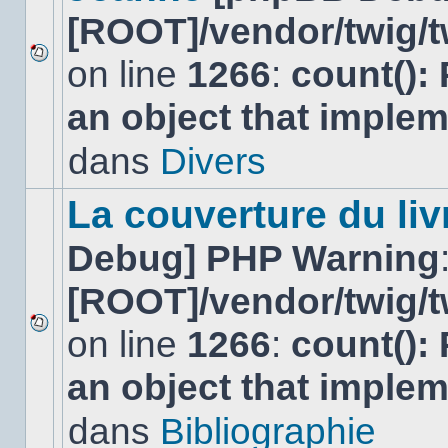
[ROOT]/vendor/twig/t
on line
1266
:
count():
Aucun
nouveau
an object that imple
message
non-
lu
dans
Divers
dans
ce
sujet.
La couverture du liv
Debug] PHP Warning
[ROOT]/vendor/twig/t
on line
1266
:
count():
Aucun
nouveau
an object that imple
message
non-
lu
dans
Bibliographie
dans