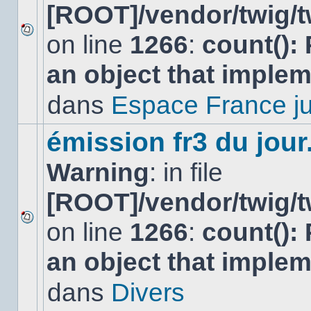
[ROOT]/vendor/twig/t
on line
1266
:
count():
Aucun
nouveau
an object that imple
message
non-
lu
dans
Espace France ju
dans
ce
sujet.
émission fr3 du jour.
Warning
: in file
[ROOT]/vendor/twig/t
on line
1266
:
count():
Aucun
nouveau
an object that imple
message
non-
lu
dans
Divers
dans
ce