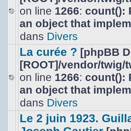
on line
1266
:
count():
Aucun
an object that imple
nouveau
message
non-
dans
Divers
lu
dans
ce
La curée ?
[phpBB D
sujet.
[ROOT]/vendor/twig/t
on line
1266
:
count():
Aucun
an object that imple
nouveau
message
non-
dans
Divers
lu
dans
ce
Le 2 juin 1923. Gui
sujet.