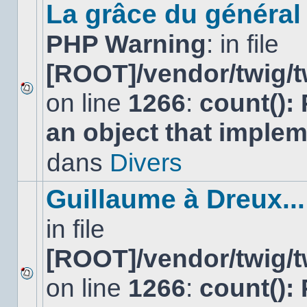
sujet.
La grâce du général 
PHP Warning
: in file
[ROOT]/vendor/twig/t
on line
1266
:
count():
Aucun
nouveau
an object that imple
message
non-
lu
dans
Divers
dans
ce
sujet.
Guillaume à Dreux...
in file
[ROOT]/vendor/twig/t
on line
1266
:
count():
Aucun
nouveau