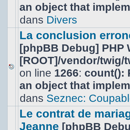
an object that imple
nouveau
message
non-
dans
Divers
lu
dans
ce
La conclusion erro
sujet.
[phpBB Debug] PHP 
[ROOT]/vendor/twig/t
on line
1266
:
count():
Aucun
nouveau
an object that imple
message
non-
lu
dans
Seznec: Coupabl
dans
ce
sujet.
Le contrat de maria
Jeanne
[phpBB Debu