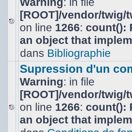
Warning
: in file
[ROOT]/vendor/twig/t
on line
1266
:
count():
Aucun
nouveau
an object that imple
message
non-
lu
dans
Bibliographie
dans
ce
sujet.
Supression d'un co
Warning
: in file
[ROOT]/vendor/twig/t
on line
1266
:
count():
Aucun
an object that imple
nouveau
message
non-