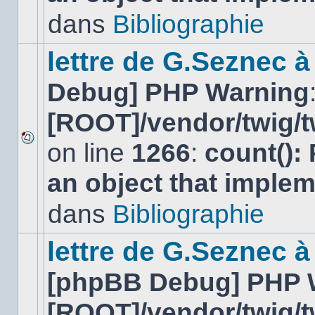
lu
dans
Bibliographie
dans
ce
sujet.
lettre de G.Seznec 
Debug] PHP Warning
[ROOT]/vendor/twig/t
on line
1266
:
count():
Aucun
nouveau
an object that imple
message
non-
lu
dans
Bibliographie
dans
ce
sujet.
lettre de G.Seznec à
[phpBB Debug] PHP 
[ROOT]/vendor/twig/t