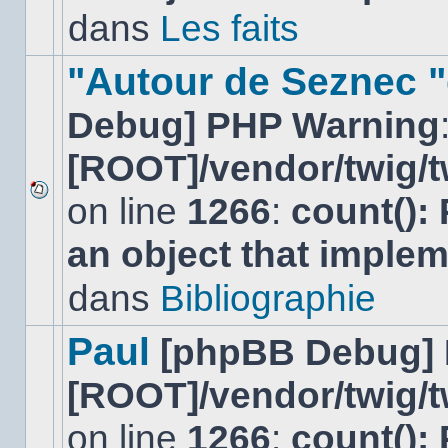
non-
dans
Les faits
lu
dans
ce
"Autour de Seznec "
sujet.
Debug] PHP Warning
[ROOT]/vendor/twig/t
on line
1266
:
count():
Aucun
nouveau
an object that imple
message
non-
lu
dans
Bibliographie
dans
ce
sujet.
Paul
[phpBB Debug]
[ROOT]/vendor/twig/t
on line
1266
:
count():