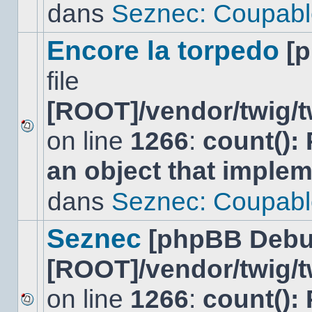
lu
dans
Seznec: Coupabl
dans
ce
sujet.
Encore la torpedo
[
file
[ROOT]/vendor/twig/t
on line
1266
:
count():
Aucun
nouveau
an object that imple
message
non-
lu
dans
Seznec: Coupabl
dans
ce
sujet.
Seznec
[phpBB Debu
[ROOT]/vendor/twig/t
on line
1266
:
count():
Aucun