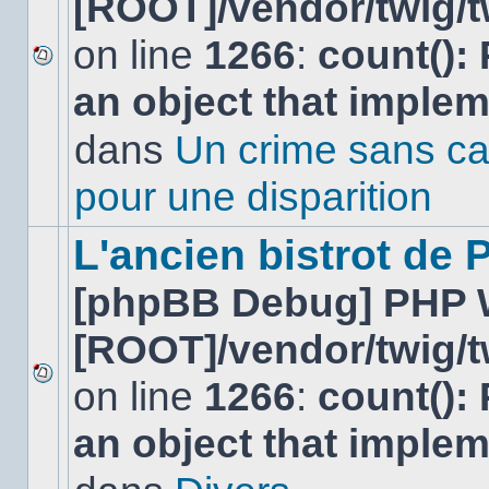
[ROOT]/vendor/twig/t
on line
1266
:
count():
Aucun
an object that imple
nouveau
message
non-
dans
Un crime sans ca
lu
dans
pour une disparition
ce
sujet.
L'ancien bistrot de
[phpBB Debug] PHP 
[ROOT]/vendor/twig/t
on line
1266
:
count():
Aucun
nouveau
an object that imple
message
non-
lu