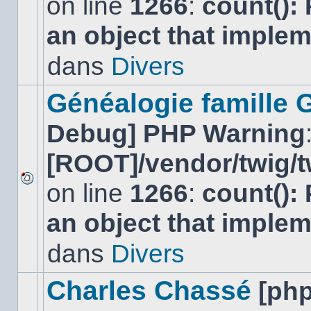
on line
1266
:
count():
Aucun
nouveau
an object that imple
message
non-
lu
dans
Divers
dans
ce
sujet.
Généalogie famille 
Debug] PHP Warning
[ROOT]/vendor/twig/t
on line
1266
:
count():
Aucun
nouveau
an object that imple
message
non-
lu
dans
Divers
dans
ce
sujet.
Charles Chassé
[ph