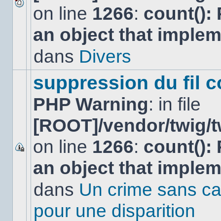
on line
1266
:
count():
Aucun
nouveau
an object that imple
message
non-
lu
dans
Divers
dans
ce
sujet.
suppression du fil c
PHP Warning
: in file
[ROOT]/vendor/twig/t
on line
1266
:
count():
Ce
an object that imple
sujet
est
verrouillé,
dans
Un crime sans ca
vous
ne
pour une disparition
pouvez
pas