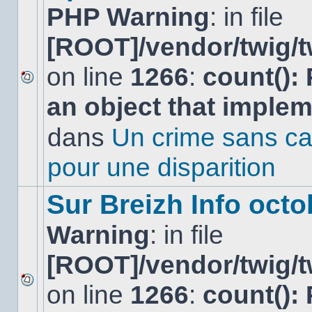
PHP Warning
: in file
[ROOT]/vendor/twig/t
on line
1266
:
count():
Aucun
an object that imple
nouveau
message
non-
dans
Un crime sans ca
lu
dans
pour une disparition
ce
sujet.
Sur Breizh Info octo
Warning
: in file
[ROOT]/vendor/twig/t
on line
1266
:
count():
Aucun
nouveau