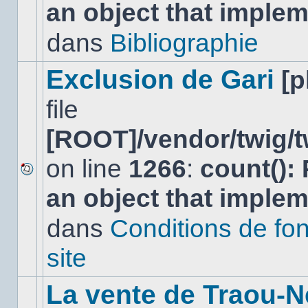
an object that imple
message
non-
lu
dans
Bibliographie
dans
ce
sujet.
Exclusion de Gari
[
file
[ROOT]/vendor/twig/t
on line
1266
:
count():
Aucun
an object that imple
nouveau
message
non-
dans
Conditions de fo
lu
dans
site
ce
sujet.
La vente de Traou-N