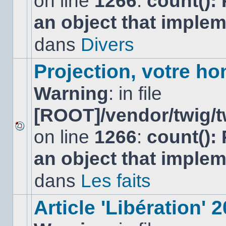
on line
1266
:
count():
nouveau
an object that imple
message
non-
lu
dans
Divers
dans
ce
sujet.
Projection, votre ho
Warning
: in file
[ROOT]/vendor/twig/t
on line
1266
:
count():
Aucun
nouveau
an object that imple
message
non-
lu
dans
Les faits
dans
ce
sujet.
Article 'Libération' 