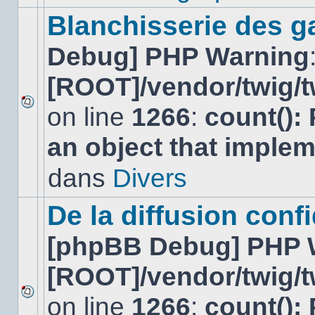
ce
sujet.
Blanchisserie des g
Debug] PHP Warning
[ROOT]/vendor/twig/t
on line
1266
:
count():
Aucun
nouveau
an object that imple
message
non-
lu
dans
Divers
dans
ce
sujet.
De la diffusion confi
[phpBB Debug] PHP 
[ROOT]/vendor/twig/t
on line
1266
:
count():
Aucun