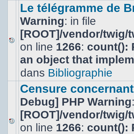
sujet.
Le télégramme de B
Warning
: in file
[ROOT]/vendor/twig/t
on line
1266
:
count():
Aucun
nouveau
an object that imple
message
non-
lu
dans
Bibliographie
dans
ce
sujet.
Censure concernant 
Debug] PHP Warning
[ROOT]/vendor/twig/t
on line
1266
:
count():
Aucun
nouveau