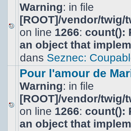
Warning
: in file
[ROOT]/vendor/twig/t
on line
1266
:
count():
Aucun
nouveau
an object that imple
message
non-
lu
dans
Seznec: Coupabl
dans
ce
sujet.
Pour l'amour de Mar
Warning
: in file
[ROOT]/vendor/twig/t
on line
1266
:
count():
Aucun
nouveau
an object that imple
message
non-