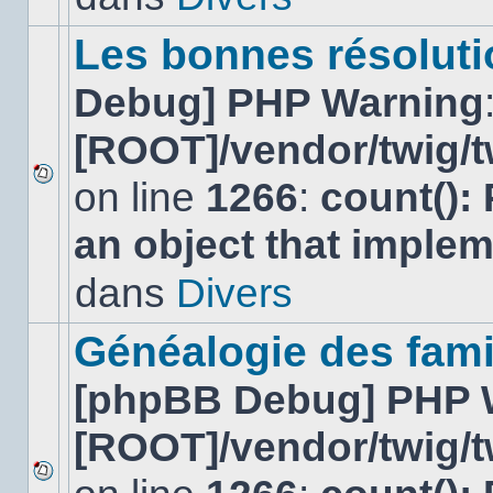
ce
sujet.
Les bonnes résolutio
Debug] PHP Warning
[ROOT]/vendor/twig/t
on line
1266
:
count():
Aucun
nouveau
an object that imple
message
non-
lu
dans
Divers
dans
ce
sujet.
Généalogie des fami
[phpBB Debug] PHP 
[ROOT]/vendor/twig/t
Aucun