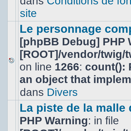
dans
Conditions de fo
lu
dans
site
ce
sujet.
Le personnage comp
[phpBB Debug] PHP 
[ROOT]/vendor/twig/t
on line
1266
:
count():
Aucun
nouveau
an object that imple
message
non-
lu
dans
Divers
dans
ce
sujet.
La piste de la malle
PHP Warning
: in file