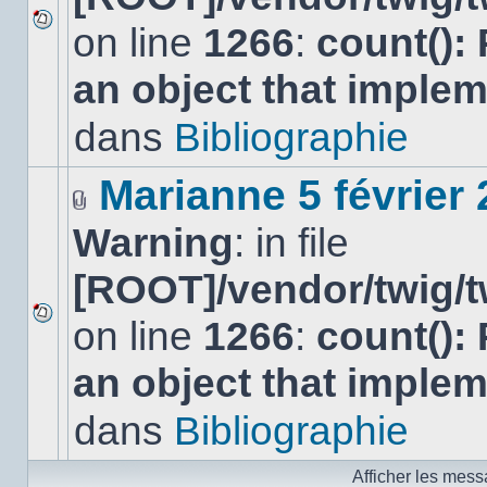
on line
1266
:
count():
Aucun
nouveau
an object that imple
message
non-
lu
dans
Bibliographie
dans
ce
sujet.
Marianne 5 février
Fichier(s)
Warning
: in file
joint(s)
[ROOT]/vendor/twig/t
on line
1266
:
count():
Aucun
nouveau
an object that imple
message
non-
lu
dans
Bibliographie
dans
ce
sujet.
Afficher les mess