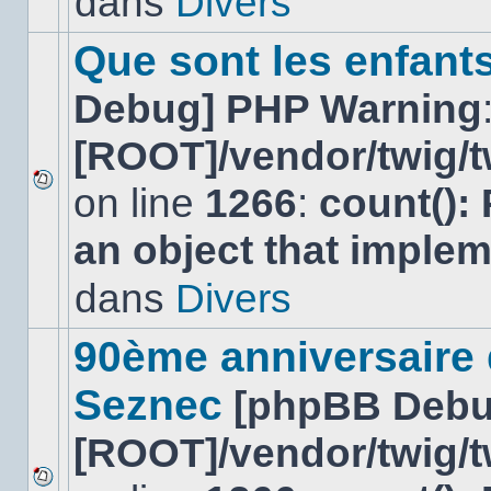
dans
Divers
dans
ce
sujet.
Que sont les enfant
Debug] PHP Warning
[ROOT]/vendor/twig/t
on line
1266
:
count():
Aucun
nouveau
an object that imple
message
non-
lu
dans
Divers
dans
ce
sujet.
90ème anniversaire
Seznec
[phpBB Debu
[ROOT]/vendor/twig/t