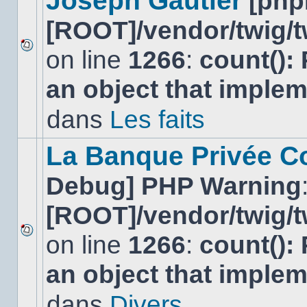
Joseph Gautier
[php
[ROOT]/vendor/twig/t
on line
1266
:
count():
Aucun
nouveau
an object that imple
message
non-
lu
dans
Les faits
dans
ce
sujet.
La Banque Privée Col
Debug] PHP Warning
[ROOT]/vendor/twig/t
on line
1266
:
count():
Aucun
nouveau
an object that imple
message
non-
lu
dans
Divers
dans