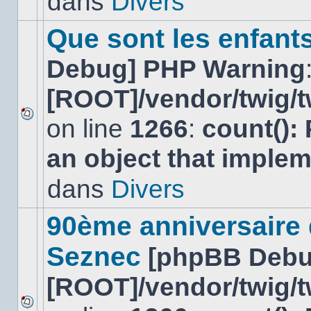
dans
Divers
dans
ce
sujet.
Que sont les enfant
Debug] PHP Warning
[ROOT]/vendor/twig/t
on line
1266
:
count():
Aucun
nouveau
an object that imple
message
non-
lu
dans
Divers
dans
ce
sujet.
90ème anniversaire
Seznec
[phpBB Debu
[ROOT]/vendor/twig/t