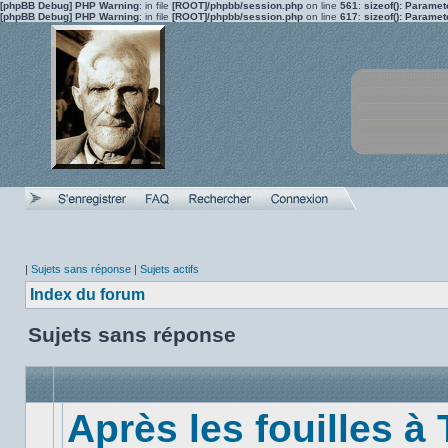
[phpBB Debug] PHP Warning
: in file
[ROOT]/phpbb/session.php
on line
561
:
sizeof(): Parame
[phpBB Debug] PHP Warning
: in file
[ROOT]/phpbb/session.php
on line
617
:
sizeof(): Parame
|
Sujets sans réponse
|
Sujets actifs
Index du forum
Sujets sans réponse
Après les fouilles à 