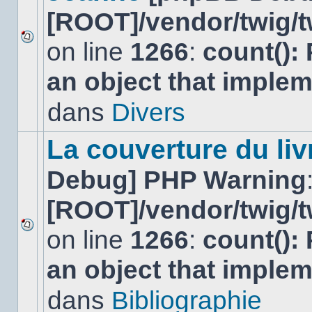
[ROOT]/vendor/twig/t
on line
1266
:
count():
Aucun
nouveau
an object that imple
message
non-
lu
dans
Divers
dans
ce
sujet.
La couverture du liv
Debug] PHP Warning
[ROOT]/vendor/twig/t
on line
1266
:
count():
Aucun
nouveau
an object that imple
message
non-
lu
dans
Bibliographie
dans