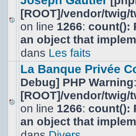
Joseph Gautier
[php
[ROOT]/vendor/twig/t
on line
1266
:
count():
Aucun
nouveau
an object that imple
message
non-
lu
dans
Les faits
dans
ce
sujet.
La Banque Privée Col
Debug] PHP Warning
[ROOT]/vendor/twig/t
on line
1266
:
count():
Aucun
nouveau
an object that imple
message
non-
lu
dans
Divers
dans