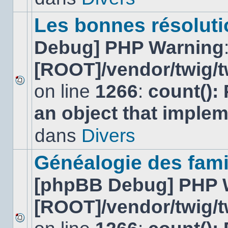
ce
sujet.
Les bonnes résolutio
Debug] PHP Warning
[ROOT]/vendor/twig/t
on line
1266
:
count():
Aucun
nouveau
an object that imple
message
non-
lu
dans
Divers
dans
ce
sujet.
Généalogie des fami
[phpBB Debug] PHP 
[ROOT]/vendor/twig/t
Aucun