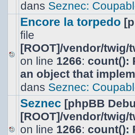
lu
dans
Seznec: Coupabl
dans
ce
sujet.
Encore la torpedo
[
file
[ROOT]/vendor/twig/t
on line
1266
:
count():
Aucun
nouveau
an object that imple
message
non-
lu
dans
Seznec: Coupabl
dans
ce
sujet.
Seznec
[phpBB Debu
[ROOT]/vendor/twig/t
on line
1266
:
count():
Aucun