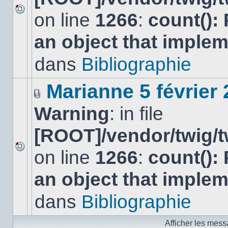
on line
1266
:
count():
Aucun
nouveau
an object that imple
message
non-
lu
dans
Bibliographie
dans
ce
sujet.
Marianne 5 février
Fichier(s)
Warning
: in file
joint(s)
[ROOT]/vendor/twig/t
on line
1266
:
count():
Aucun
nouveau
an object that imple
message
non-
lu
dans
Bibliographie
dans
ce
sujet.
Afficher les mess