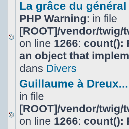
sujet.
La grâce du général 
PHP Warning
: in file
[ROOT]/vendor/twig/t
on line
1266
:
count():
Aucun
nouveau
an object that imple
message
non-
lu
dans
Divers
dans
ce
sujet.
Guillaume à Dreux...
in file
[ROOT]/vendor/twig/t
on line
1266
:
count():
Aucun
nouveau