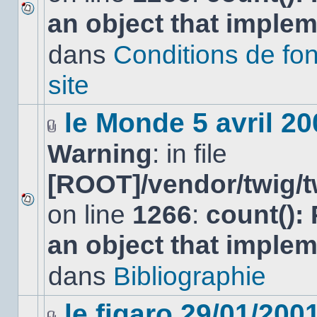
an object that imple
Aucun
nouveau
dans
Conditions de fo
message
non-
lu
site
dans
ce
sujet.
le Monde 5 avril 20
Fichier(s)
Warning
: in file
joint(s)
[ROOT]/vendor/twig/t
on line
1266
:
count():
Aucun
nouveau
an object that imple
message
non-
lu
dans
Bibliographie
dans
ce
sujet.
le figaro 29/01/200