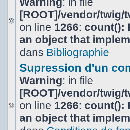
Warning
: in file
[ROOT]/vendor/twig/t
on line
1266
:
count():
Aucun
nouveau
an object that imple
message
non-
lu
dans
Bibliographie
dans
ce
sujet.
Supression d'un co
Warning
: in file
[ROOT]/vendor/twig/t
on line
1266
:
count():
Aucun
an object that imple
nouveau
message
non-