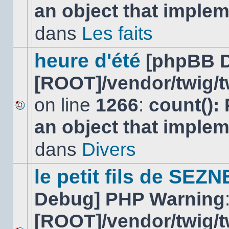
an object that imple
message
non-
lu
dans
Les faits
dans
ce
sujet.
heure d'été
[phpBB 
[ROOT]/vendor/twig/t
on line
1266
:
count():
Aucun
an object that imple
nouveau
message
non-
dans
Divers
lu
dans
ce
le petit fils de SEZ
sujet.
Debug] PHP Warning
[ROOT]/vendor/twig/t