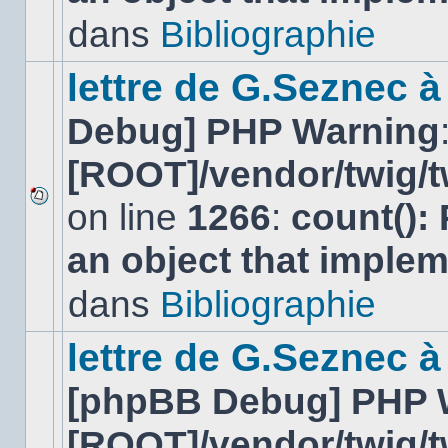
lu
dans
Bibliographie
dans
ce
sujet.
lettre de G.Seznec 
Debug] PHP Warning
[ROOT]/vendor/twig/t
on line
1266
:
count():
Aucun
nouveau
an object that imple
message
non-
lu
dans
Bibliographie
dans
ce
sujet.
lettre de G.Seznec à
[phpBB Debug] PHP 
[ROOT]/vendor/twig/t