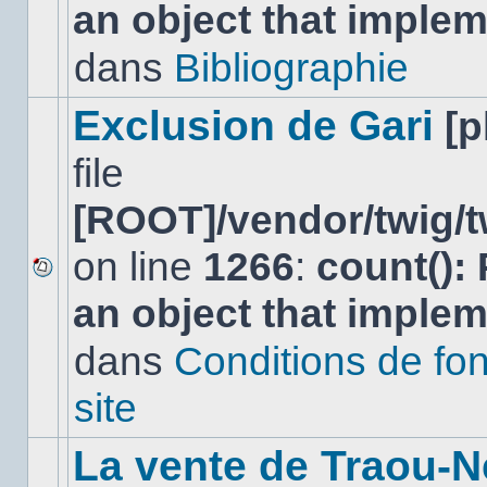
an object that imple
message
non-
lu
dans
Bibliographie
dans
ce
sujet.
Exclusion de Gari
[
file
[ROOT]/vendor/twig/t
on line
1266
:
count():
Aucun
an object that imple
nouveau
message
non-
dans
Conditions de fo
lu
dans
site
ce
sujet.
La vente de Traou-N