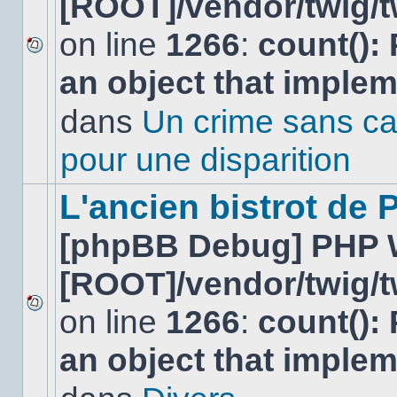
[ROOT]/vendor/twig/t
on line
1266
:
count():
Aucun
an object that imple
nouveau
message
non-
dans
Un crime sans ca
lu
dans
pour une disparition
ce
sujet.
L'ancien bistrot de
[phpBB Debug] PHP 
[ROOT]/vendor/twig/t
on line
1266
:
count():
Aucun
nouveau
an object that imple
message
non-
lu