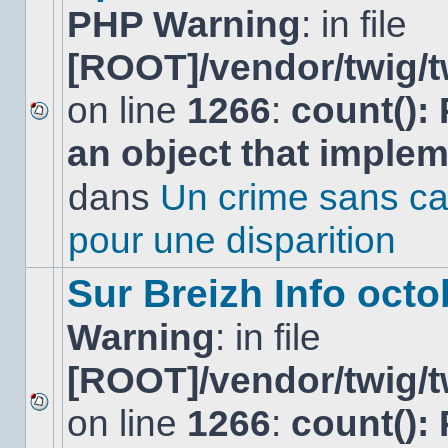
PHP Warning
: in file
[ROOT]/vendor/twig/t
on line
1266
:
count():
Aucun
an object that imple
nouveau
message
non-
dans
Un crime sans ca
lu
dans
pour une disparition
ce
sujet.
Sur Breizh Info octo
Warning
: in file
[ROOT]/vendor/twig/t
on line
1266
:
count():
Aucun
nouveau