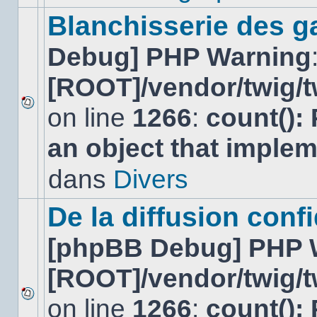
ce
sujet.
Blanchisserie des g
Debug] PHP Warning
[ROOT]/vendor/twig/t
on line
1266
:
count():
Aucun
nouveau
an object that imple
message
non-
lu
dans
Divers
dans
ce
sujet.
De la diffusion confi
[phpBB Debug] PHP 
[ROOT]/vendor/twig/t
on line
1266
:
count():
Aucun