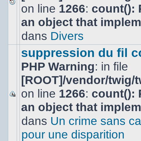
on line
1266
:
count():
Aucun
nouveau
an object that imple
message
non-
lu
dans
Divers
dans
ce
sujet.
suppression du fil c
PHP Warning
: in file
[ROOT]/vendor/twig/t
on line
1266
:
count():
Ce
an object that imple
sujet
est
verrouillé,
dans
Un crime sans ca
vous
ne
pour une disparition
pouvez
pas