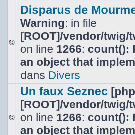
modifier
Disparus de Mourm
de
messages
Warning
: in file
ou
poster
de
[ROOT]/vendor/twig/t
réponse.
on line
1266
:
count():
Aucun
nouveau
an object that imple
message
non-
lu
dans
Divers
dans
ce
sujet.
Un faux Seznec
[ph
[ROOT]/vendor/twig/t
on line
1266
:
count():
Aucun
an object that imple
nouveau
message