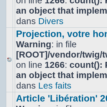
on line
1266
:
count():
nouveau
an object that imple
message
non-
lu
dans
Divers
dans
ce
sujet.
Projection, votre ho
Warning
: in file
[ROOT]/vendor/twig/t
on line
1266
:
count():
Aucun
nouveau
an object that imple
message
non-
lu
dans
Les faits
dans
ce
sujet.
Article 'Libération' 