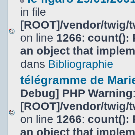
Fichier(s)
in file
joint(s)
[ROOT]/vendor/twig/t
on line
1266
:
count():
Aucun
nouveau
an object that imple
message
non-
lu
dans
Bibliographie
dans
ce
sujet.
télégramme de Mari
Debug] PHP Warning
[ROOT]/vendor/twig/t
on line
1266
:
count():
Aucun
nouveau
an object that imple
message
non-