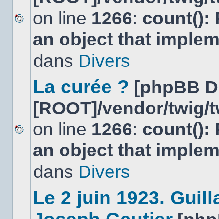
on line
1266
:
count():
Aucun
an object that imple
nouveau
message
non-
dans
Divers
lu
dans
ce
La curée ?
[phpBB D
sujet.
[ROOT]/vendor/twig/t
on line
1266
:
count():
Aucun
an object that imple
nouveau
message
non-
dans
Divers
lu
dans
ce
Le 2 juin 1923. Gui
sujet.