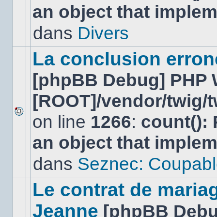
an object that imple
nouveau
message
non-
dans
Divers
lu
dans
ce
La conclusion erro
sujet.
[phpBB Debug] PHP 
[ROOT]/vendor/twig/t
on line
1266
:
count():
Aucun
nouveau
an object that imple
message
non-
lu
dans
Seznec: Coupabl
dans
ce
sujet.
Le contrat de maria
Jeanne
[phpBB Debu