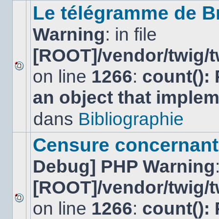
sujet.
Le télégramme de B
Warning
: in file
[ROOT]/vendor/twig/t
on line
1266
:
count():
Aucun
nouveau
an object that imple
message
non-
lu
dans
Bibliographie
dans
ce
sujet.
Censure concernant 
Debug] PHP Warning
[ROOT]/vendor/twig/t
on line
1266
:
count():
Aucun
nouveau