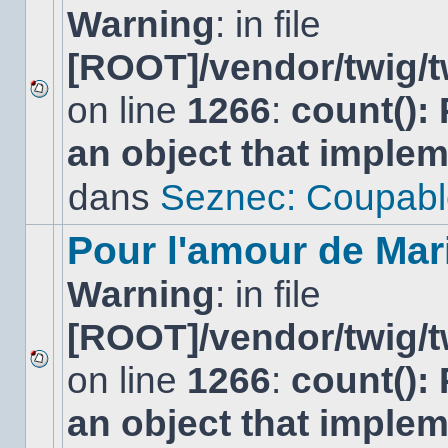
Warning
: in file
[ROOT]/vendor/twig/t
on line
1266
:
count():
Aucun
nouveau
an object that imple
message
non-
lu
dans
Seznec: Coupabl
dans
ce
sujet.
Pour l'amour de Mar
Warning
: in file
[ROOT]/vendor/twig/t
on line
1266
:
count():
Aucun
nouveau
an object that imple
message
non-