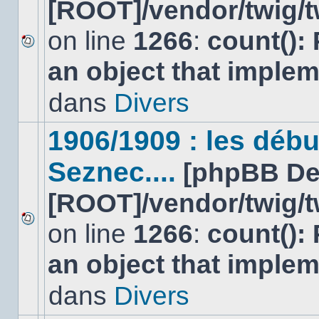
[ROOT]/vendor/twig/t
on line
1266
:
count():
Aucun
an object that imple
nouveau
message
non-
dans
Divers
lu
dans
ce
1906/1909 : les déb
sujet.
Seznec....
[phpBB De
[ROOT]/vendor/twig/t
on line
1266
:
count():
Aucun
nouveau
an object that imple
message
non-
lu
dans
Divers
dans
ce