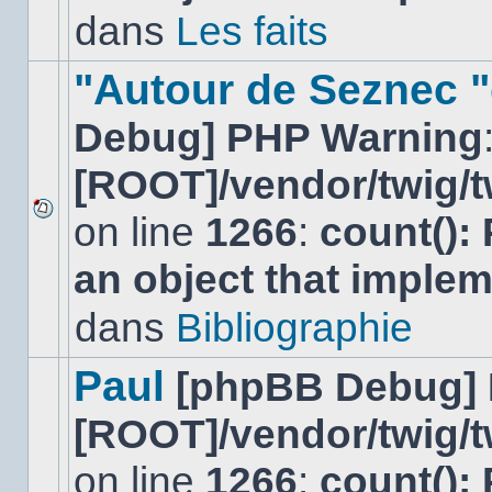
non-
dans
Les faits
lu
dans
ce
"Autour de Seznec "
sujet.
Debug] PHP Warning
[ROOT]/vendor/twig/t
on line
1266
:
count():
Aucun
nouveau
an object that imple
message
non-
lu
dans
Bibliographie
dans
ce
sujet.
Paul
[phpBB Debug]
[ROOT]/vendor/twig/t
on line
1266
:
count():