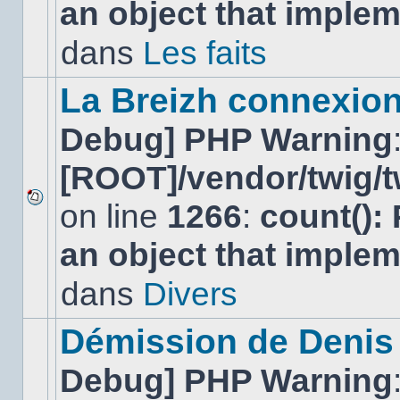
an object that imple
message
non-
lu
dans
Les faits
dans
ce
sujet.
La Breizh connexion
Debug] PHP Warning
[ROOT]/vendor/twig/t
on line
1266
:
count():
Aucun
nouveau
an object that imple
message
non-
lu
dans
Divers
dans
ce
sujet.
Démission de Denis
Debug] PHP Warning