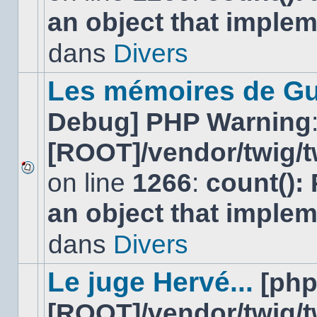
nouveau
an object that imple
message
non-
lu
dans
Divers
dans
ce
sujet.
Les mémoires de Gu
Debug] PHP Warning
[ROOT]/vendor/twig/t
on line
1266
:
count():
Aucun
nouveau
an object that imple
message
non-
lu
dans
Divers
dans
ce
sujet.
Le juge Hervé...
[ph
[ROOT]/vendor/twig/t