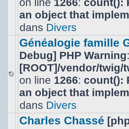
on line
1266
:
count():
Aucun
nouveau
an object that imple
message
non-
lu
dans
Divers
dans
ce
sujet.
Généalogie famille 
Debug] PHP Warning
[ROOT]/vendor/twig/t
on line
1266
:
count():
Aucun
nouveau
an object that imple
message
non-
lu
dans
Divers
dans
ce
sujet.
Charles Chassé
[ph