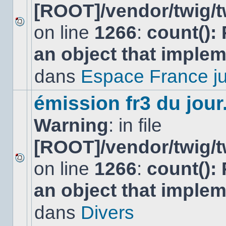
[ROOT]/vendor/twig/t
on line
1266
:
count():
Aucun
nouveau
an object that imple
message
non-
lu
dans
Espace France ju
dans
ce
sujet.
émission fr3 du jour.
Warning
: in file
[ROOT]/vendor/twig/t
on line
1266
:
count():
Aucun
nouveau
an object that imple
message
non-
lu
dans
Divers
dans
ce