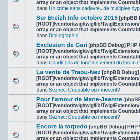
array or an object that implements Countab
Aucun
dans
Un crime sans cadavre...de multiples hyp
nouveau
message
Sur Breizh Info octobre 2016
[phpBB 
non-
[ROOT]/vendor/twig/twig/lib/Twig/Extension
lu
array or an object that implements Countab
Aucun
dans
dans
Bibliographie
nouveau
ce
message
sujet.
Exclusion de Gari
[phpBB Debug] PHP 
non-
[ROOT]/vendor/twig/twig/lib/Twig/Extension
lu
array or an object that implements Countab
Aucun
dans
dans
Conditions de fonctionnement du forum et 
nouveau
ce
message
sujet.
La vente de Traou-Nez
[phpBB Debug]
non-
[ROOT]/vendor/twig/twig/lib/Twig/Extension
lu
array or an object that implements Countab
Aucun
dans
dans
Seznec: Coupable ou innocent?
nouveau
ce
message
sujet.
Pour l'amour de Marie-Jeanne
[phpB
non-
[ROOT]/vendor/twig/twig/lib/Twig/Extension
lu
array or an object that implements Countab
Aucun
dans
dans
Seznec: Coupable ou innocent?
nouveau
ce
message
sujet.
Encore la torpedo
[phpBB Debug] PHP 
non-
[ROOT]/vendor/twig/twig/lib/Twig/Extension
lu
array or an object that implements Countab