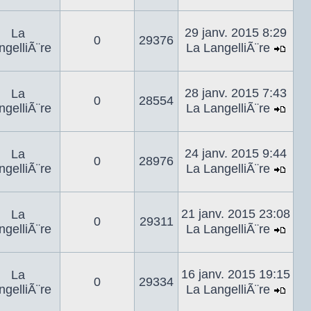
le
dernier
29 janv. 2015 8:29
La
0
29376
messag
ngelliÃ¨re
La LangelliÃ¨re
Voir
le
dern
28 janv. 2015 7:43
La
0
28554
mes
ngelliÃ¨re
La LangelliÃ¨re
Voir
le
dern
24 janv. 2015 9:44
La
0
28976
mes
ngelliÃ¨re
La LangelliÃ¨re
Voir
le
dern
21 janv. 2015 23:08
La
0
29311
mes
ngelliÃ¨re
La LangelliÃ¨re
Voir
le
dern
16 janv. 2015 19:15
La
0
29334
mes
ngelliÃ¨re
La LangelliÃ¨re
Voir