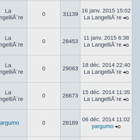
le
dern
16 janv. 2015 15:02
La
0
31139
mes
ngelliÃ¨re
La LangelliÃ¨re
Voir
le
dern
11 janv. 2015 6:38
La
0
28453
mes
ngelliÃ¨re
La LangelliÃ¨re
Voir
le
dern
18 déc. 2014 22:40
La
0
29063
mes
ngelliÃ¨re
La LangelliÃ¨re
Voir
le
dern
15 déc. 2014 11:35
La
0
26673
mes
ngelliÃ¨re
La LangelliÃ¨re
Voir
le
dern
06 déc. 2014 11:02
yargumo
0
28189
mes
yargumo
Voir
le