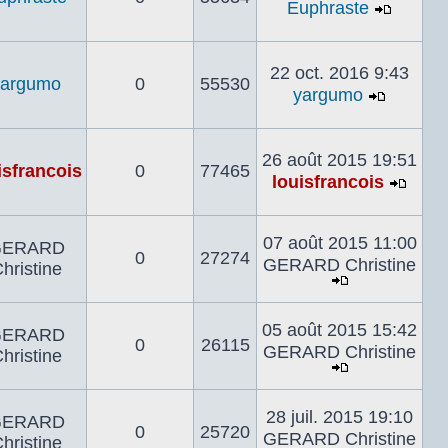
Euphraste
Voir
le
dernier
22 oct. 2016 9:43
yargumo
0
55530
messa
yargumo
Voir
le
dernier
26 août 2015 19:51
isfrancois
0
77465
messa
louisfrancois
Voir
le
derni
07 août 2015 11:00
GERARD
0
27274
mes
GERARD Christine
hristine
Voir
le
05 août 2015 15:42
GERARD
dernier
0
26115
GERARD Christine
hristine
message
Voir
le
28 juil. 2015 19:10
GERARD
dernier
0
25720
GERARD Christine
hristine
message