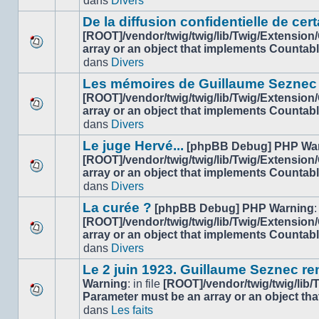
dans
Divers
nouveau
ce
message
sujet.
De la diffusion confidentielle de cert
non-
[ROOT]/vendor/twig/twig/lib/Twig/Extension
lu
array or an object that implements Countab
Aucun
dans
dans
Divers
nouveau
ce
message
sujet.
Les mémoires de Guillaume Seznec
non-
[ROOT]/vendor/twig/twig/lib/Twig/Extension
lu
array or an object that implements Countab
Aucun
dans
dans
Divers
nouveau
ce
message
sujet.
Le juge Hervé...
[phpBB Debug] PHP Wa
non-
[ROOT]/vendor/twig/twig/lib/Twig/Extension
lu
array or an object that implements Countab
Aucun
dans
dans
Divers
nouveau
ce
message
sujet.
La curée ?
[phpBB Debug] PHP Warning
:
non-
[ROOT]/vendor/twig/twig/lib/Twig/Extension
lu
array or an object that implements Countab
Aucun
dans
dans
Divers
nouveau
ce
message
sujet.
Le 2 juin 1923. Guillaume Seznec r
non-
Warning
: in file
[ROOT]/vendor/twig/twig/lib
lu
Parameter must be an array or an object th
Aucun
dans
dans
Les faits
nouveau
ce