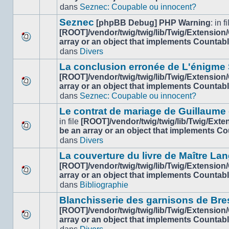
Aucun
dans
dans
Seznec: Coupable ou innocent?
nouveau
ce
message
sujet.
Seznec
[phpBB Debug] PHP Warning
: in fi
non-
[ROOT]/vendor/twig/twig/lib/Twig/Extension
lu
array or an object that implements Countab
Aucun
dans
dans
Divers
nouveau
ce
message
sujet.
La conclusion erronée de L'énigme
non-
[ROOT]/vendor/twig/twig/lib/Twig/Extension
lu
array or an object that implements Countab
Aucun
dans
dans
Seznec: Coupable ou innocent?
nouveau
ce
message
sujet.
Le contrat de mariage de Guillaume
non-
in file
[ROOT]/vendor/twig/twig/lib/Twig/Ext
lu
be an array or an object that implements C
Aucun
dans
dans
Divers
nouveau
ce
message
sujet.
La couverture du livre de Maître Lan
non-
[ROOT]/vendor/twig/twig/lib/Twig/Extension
lu
array or an object that implements Countab
Aucun
dans
dans
Bibliographie
nouveau
ce
message
sujet.
Blanchisserie des garnisons de Bre
non-
[ROOT]/vendor/twig/twig/lib/Twig/Extension
lu
array or an object that implements Countab
Aucun
dans