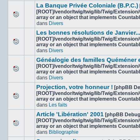
message
sujet.
La Banque Privée Coloniale (B.P.C.)
non-
[ROOT]/vendor/twig/twig/lib/Twig/Extension
lu
array or an object that implements Countab
Aucun
dans
dans
Divers
nouveau
ce
message
sujet.
Les bonnes résolutions de Janvier..
non-
[ROOT]/vendor/twig/twig/lib/Twig/Extension
lu
array or an object that implements Countab
Aucun
dans
dans
Divers
nouveau
ce
message
sujet.
Généalogie des familles Quéméner 
non-
[ROOT]/vendor/twig/twig/lib/Twig/Extension
lu
array or an object that implements Countab
Aucun
dans
dans
Divers
nouveau
ce
message
sujet.
Projection, votre honneur !
[phpBB De
non-
[ROOT]/vendor/twig/twig/lib/Twig/Extension
lu
array or an object that implements Countab
Aucun
dans
dans
Les faits
nouveau
ce
message
sujet.
Article 'Libération' 2001
[phpBB Debug
non-
[ROOT]/vendor/twig/twig/lib/Twig/Extension
lu
array or an object that implements Countab
Aucun
dans
dans
Bibliographie
nouveau
ce
message