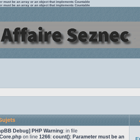
ter must be an array or an object that implements Countable
ter must be an array or an object that implements Countable
Sujets
hpBB Debug] PHP Warning
: in file
/Core.php
on line
1266
:
count(): Parameter must be an
E