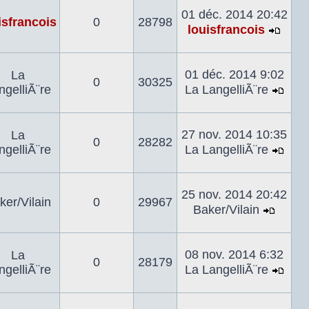
dernier
01 déc. 2014 20:42
isfrancois
0
28798
messa
louisfrancois
Voir
le
derni
01 déc. 2014 9:02
La
0
30325
mes
ngelliÃ¨re
La LangelliÃ¨re
Voir
le
dern
27 nov. 2014 10:35
La
0
28282
mes
ngelliÃ¨re
La LangelliÃ¨re
Voir
le
dern
25 nov. 2014 20:42
ker/Vilain
0
29967
mes
Baker/Vilain
Voir
le
dernie
08 nov. 2014 6:32
La
0
28179
mess
ngelliÃ¨re
La LangelliÃ¨re
Voir
le