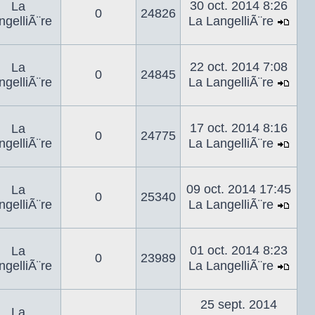
dern
30 oct. 2014 8:26
La
0
24826
mes
ngelliÃ¨re
La LangelliÃ¨re
Voir
le
dern
22 oct. 2014 7:08
La
0
24845
mes
ngelliÃ¨re
La LangelliÃ¨re
Voir
le
dern
17 oct. 2014 8:16
La
0
24775
mes
ngelliÃ¨re
La LangelliÃ¨re
Voir
le
dern
09 oct. 2014 17:45
La
0
25340
mes
ngelliÃ¨re
La LangelliÃ¨re
Voir
le
dern
01 oct. 2014 8:23
La
0
23989
mes
ngelliÃ¨re
La LangelliÃ¨re
Voir
le
25 sept. 2014
dern
La