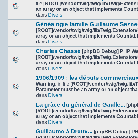
non-
file
[ROOT]/vendor/twig/twig/lib/Twig/Extens
lu
an array or an object that implements Coun
Aucun
dans
dans
Divers
nouveau
ce
message
sujet.
Généalogie famille Guillaume Sezne
non-
[ROOT]/vendor/twig/twig/lib/Twig/Extension
lu
array or an object that implements Countab
Aucun
dans
dans
Divers
nouveau
ce
message
sujet.
Charles Chassé
[phpBB Debug] PHP Wa
non-
[ROOT]/vendor/twig/twig/lib/Twig/Extension
lu
array or an object that implements Countab
Aucun
dans
dans
Divers
nouveau
ce
message
sujet.
1906/1909 : les débuts commerciaux
non-
Warning
: in file
[ROOT]/vendor/twig/twig/lib
lu
Parameter must be an array or an object th
Aucun
dans
dans
Divers
nouveau
ce
message
sujet.
La grâce du général de Gaulle...
[php
non-
[ROOT]/vendor/twig/twig/lib/Twig/Extension
lu
array or an object that implements Countab
Aucun
dans
dans
Divers
nouveau
ce
message
sujet.
Guillaume à Dreux...
[phpBB Debug] PH
non-
[ROOT]/vendor/twig/twig/lib/Twig/Extension