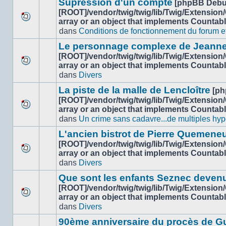
sujet.
Supression d'un compte
[phpBB Debu
non-
[ROOT]/vendor/twig/twig/lib/Twig/Extension
lu
array or an object that implements Countab
Aucun
dans
dans
Conditions de fonctionnement du forum et 
nouveau
ce
message
sujet.
Le personnage complexe de Jeanne
non-
[ROOT]/vendor/twig/twig/lib/Twig/Extension
lu
array or an object that implements Countab
Aucun
dans
dans
Divers
nouveau
ce
message
sujet.
La piste de la malle de Lencloître
[ph
non-
[ROOT]/vendor/twig/twig/lib/Twig/Extension
lu
array or an object that implements Countab
Aucun
dans
dans
Un crime sans cadavre...de multiples hyp
nouveau
ce
message
sujet.
L'ancien bistrot de Pierre Quemeneu
non-
[ROOT]/vendor/twig/twig/lib/Twig/Extension
lu
array or an object that implements Countab
Aucun
dans
dans
Divers
nouveau
ce
message
sujet.
Que sont les enfants Seznec deven
non-
[ROOT]/vendor/twig/twig/lib/Twig/Extension
lu
array or an object that implements Countab
Aucun
dans
dans
Divers
nouveau
ce
message
sujet.
90ème anniversaire du procès de G