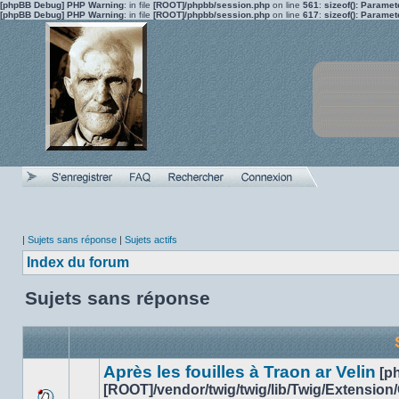
[phpBB Debug] PHP Warning
: in file
[ROOT]/phpbb/session.php
on line
561
:
sizeof(): Parame
[phpBB Debug] PHP Warning
: in file
[ROOT]/phpbb/session.php
on line
617
:
sizeof(): Parame
|
Sujets sans réponse
|
Sujets actifs
Index du forum
Sujets sans réponse
Après les fouilles à Traon ar Velin
[p
[ROOT]/vendor/twig/twig/lib/Twig/Extension