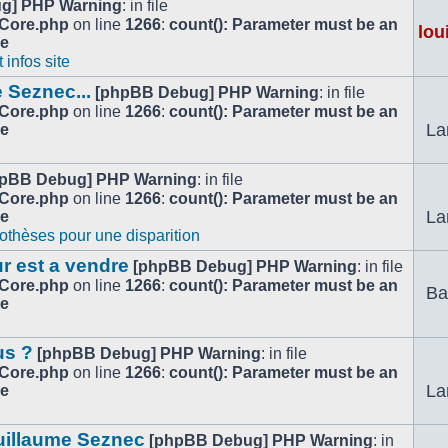
g] PHP Warning
: in file
/Core.php
on line
1266
:
count(): Parameter must be an
lou
le
infos site
 Seznec...
[phpBB Debug] PHP Warning
: in file
/Core.php
on line
1266
:
count(): Parameter must be an
La
le
pBB Debug] PHP Warning
: in file
/Core.php
on line
1266
:
count(): Parameter must be an
La
le
othèses pour une disparition
r est a vendre
[phpBB Debug] PHP Warning
: in file
/Core.php
on line
1266
:
count(): Parameter must be an
Ba
le
us ?
[phpBB Debug] PHP Warning
: in file
/Core.php
on line
1266
:
count(): Parameter must be an
La
le
uillaume Seznec
[phpBB Debug] PHP Warning
: in