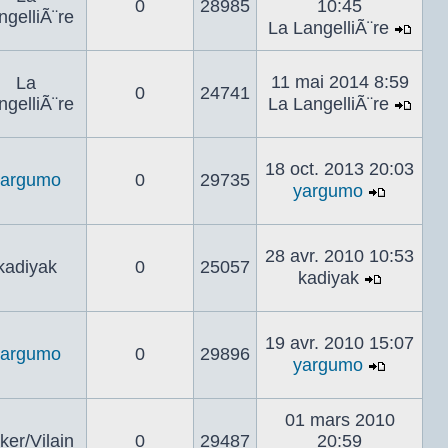
0
28985
10:45
mes
ngelliÃ¨re
La LangelliÃ¨re
Voir
le
11 mai 2014 8:59
La
dern
0
24741
ngelliÃ¨re
La LangelliÃ¨re
mes
Voir
le
dern
18 oct. 2013 20:03
yargumo
0
29735
mes
yargumo
Voir
le
dernier
28 avr. 2010 10:53
kadiyak
0
25057
messa
kadiyak
Voir
le
dernier
19 avr. 2010 15:07
yargumo
0
29896
messag
yargumo
Voir
le
01 mars 2010
dernier
ker/Vilain
0
29487
20:59
messa