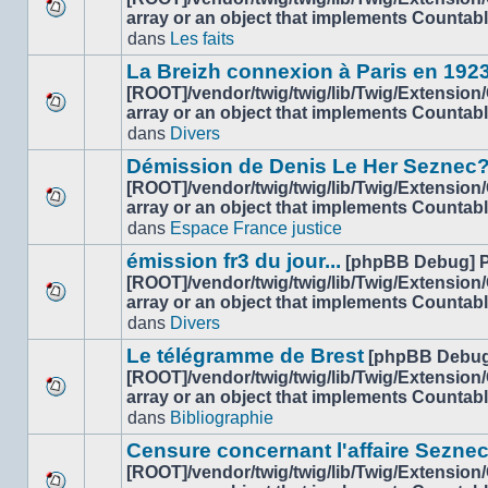
lu
array or an object that implements Countab
Aucun
dans
dans
Les faits
nouveau
ce
message
sujet.
La Breizh connexion à Paris en 192
non-
[ROOT]/vendor/twig/twig/lib/Twig/Extension
lu
array or an object that implements Countab
Aucun
dans
dans
Divers
nouveau
ce
message
sujet.
Démission de Denis Le Her Seznec
non-
[ROOT]/vendor/twig/twig/lib/Twig/Extension
lu
array or an object that implements Countab
Aucun
dans
dans
Espace France justice
nouveau
ce
message
sujet.
émission fr3 du jour...
[phpBB Debug] 
non-
[ROOT]/vendor/twig/twig/lib/Twig/Extension
lu
array or an object that implements Countab
Aucun
dans
dans
Divers
nouveau
ce
message
sujet.
Le télégramme de Brest
[phpBB Debug
non-
[ROOT]/vendor/twig/twig/lib/Twig/Extension
lu
array or an object that implements Countab
Aucun
dans
dans
Bibliographie
nouveau
ce
message
sujet.
Censure concernant l'affaire Sezne
non-
[ROOT]/vendor/twig/twig/lib/Twig/Extension
lu