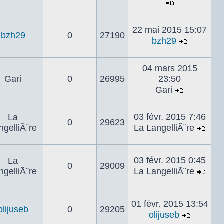
Voir
le
22 mai 2015 15:07
dernier
bzh29
0
27190
bzh29
message
Voir
le
04 mars 2015
dernier
Gari
0
26995
23:50
messag
Gari
Voir
le
03 févr. 2015 7:46
La
dernier
0
29623
ngelliÃ¨re
La LangelliÃ¨re
message
Voir
le
dern
03 févr. 2015 0:45
La
0
29009
mes
ngelliÃ¨re
La LangelliÃ¨re
Voir
le
dern
01 févr. 2015 13:54
olijuseb
0
29205
mes
olijuseb
Voir