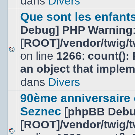
dans
Divers
dans
ce
sujet.
Que sont les enfant
Debug] PHP Warning
[ROOT]/vendor/twig/t
on line
1266
:
count():
Aucun
nouveau
an object that imple
message
non-
lu
dans
Divers
dans
ce
sujet.
90ème anniversaire
Seznec
[phpBB Debu
[ROOT]/vendor/twig/t