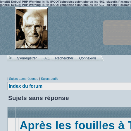
[phpBB Debug] PHP Warning
: in file
[ROOT]/phpbb/session.php
on line
561
:
sizeof(): Parame
[phpBB Debug] PHP Warning
: in file
[ROOT]/phpbb/session.php
on line
617
:
sizeof(): Parame
|
Sujets sans réponse
|
Sujets actifs
Index du forum
Sujets sans réponse
Après les fouilles à 