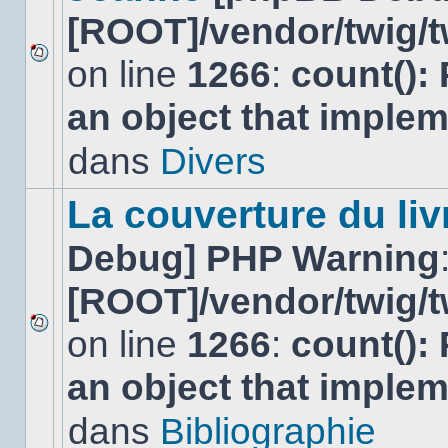
[ROOT]/vendor/twig/t
on line
1266
:
count():
Aucun
nouveau
an object that imple
message
non-
lu
dans
Divers
dans
ce
sujet.
La couverture du liv
Debug] PHP Warning
[ROOT]/vendor/twig/t
on line
1266
:
count():
Aucun
nouveau
an object that imple
message
non-
lu
dans
Bibliographie
dans