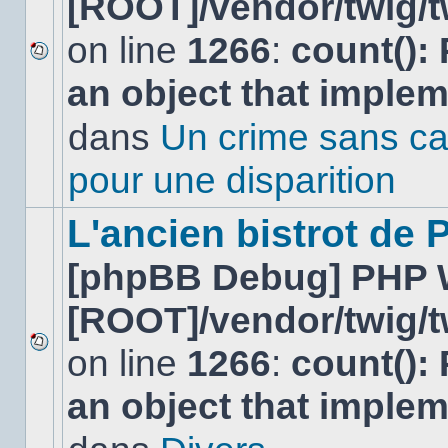
[ROOT]/vendor/twig/t
on line
1266
:
count():
Aucun
an object that imple
nouveau
message
non-
dans
Un crime sans ca
lu
dans
pour une disparition
ce
sujet.
L'ancien bistrot de
[phpBB Debug] PHP 
[ROOT]/vendor/twig/t
on line
1266
:
count():
Aucun
nouveau
an object that imple
message
non-
lu