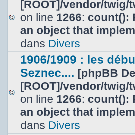
[ROOT]/vendor/twig/t
on line
1266
:
count():
Aucun
an object that imple
nouveau
message
non-
dans
Divers
lu
dans
ce
1906/1909 : les déb
sujet.
Seznec....
[phpBB De
[ROOT]/vendor/twig/t
on line
1266
:
count():
Aucun
nouveau
an object that imple
message
non-
lu
dans
Divers
dans
ce