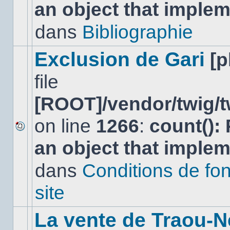
an object that imple
message
non-
lu
dans
Bibliographie
dans
ce
sujet.
Exclusion de Gari
[
file
[ROOT]/vendor/twig/t
on line
1266
:
count():
Aucun
an object that imple
nouveau
message
non-
dans
Conditions de fo
lu
dans
site
ce
sujet.
La vente de Traou-N