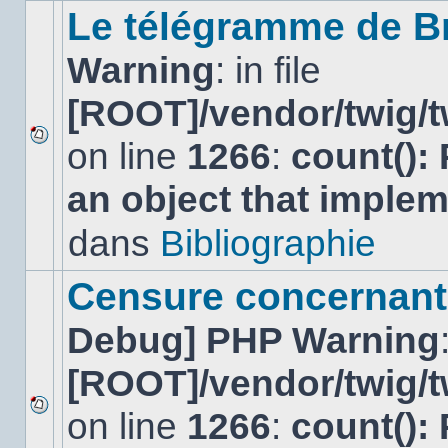
sujet.
Le télégramme de B
Warning
: in file
[ROOT]/vendor/twig/t
on line
1266
:
count():
Aucun
nouveau
an object that imple
message
non-
lu
dans
Bibliographie
dans
ce
sujet.
Censure concernant 
Debug] PHP Warning
[ROOT]/vendor/twig/t
on line
1266
:
count():
Aucun
nouveau