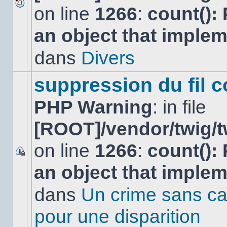
on line
1266
:
count():
Aucun
nouveau
an object that imple
message
non-
lu
dans
Divers
dans
ce
sujet.
suppression du fil c
PHP Warning
: in file
[ROOT]/vendor/twig/t
on line
1266
:
count():
Ce
an object that imple
sujet
est
verrouillé,
dans
Un crime sans ca
vous
ne
pour une disparition
pouvez
pas