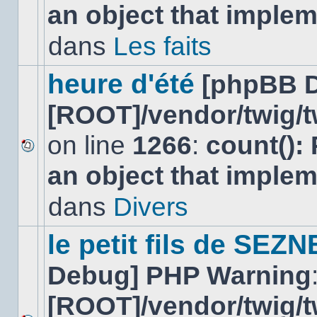
an object that imple
message
non-
lu
dans
Les faits
dans
ce
sujet.
heure d'été
[phpBB 
[ROOT]/vendor/twig/t
on line
1266
:
count():
Aucun
an object that imple
nouveau
message
non-
dans
Divers
lu
dans
ce
le petit fils de SEZ
sujet.
Debug] PHP Warning
[ROOT]/vendor/twig/t