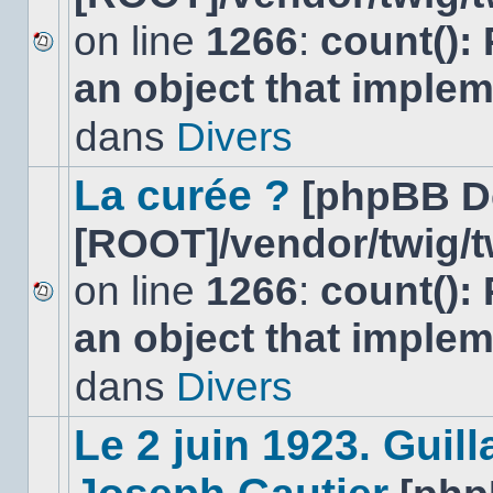
on line
1266
:
count():
Aucun
an object that imple
nouveau
message
non-
dans
Divers
lu
dans
ce
La curée ?
[phpBB D
sujet.
[ROOT]/vendor/twig/t
on line
1266
:
count():
Aucun
an object that imple
nouveau
message
non-
dans
Divers
lu
dans
ce
Le 2 juin 1923. Gui
sujet.