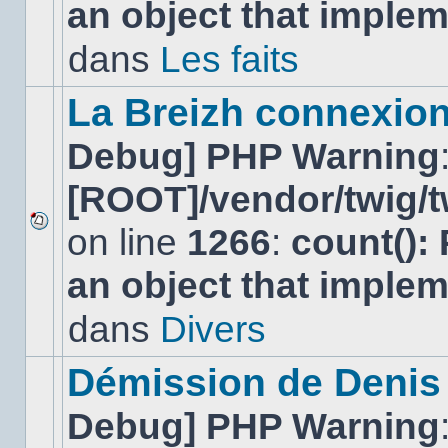
an object that imple
message
non-
lu
dans
Les faits
dans
ce
sujet.
La Breizh connexion
Debug] PHP Warning
[ROOT]/vendor/twig/t
on line
1266
:
count():
Aucun
nouveau
an object that imple
message
non-
lu
dans
Divers
dans
ce
sujet.
Démission de Denis
Debug] PHP Warning