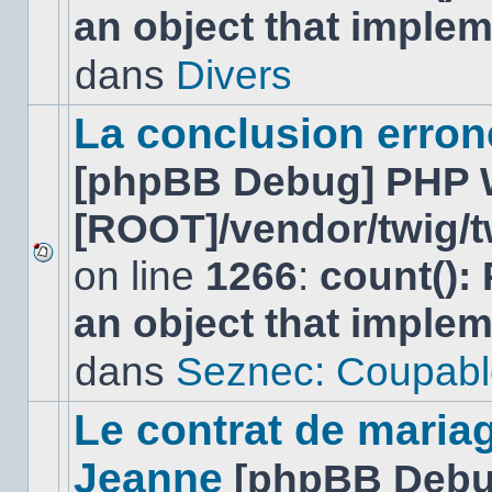
an object that imple
nouveau
message
non-
dans
Divers
lu
dans
ce
La conclusion erro
sujet.
[phpBB Debug] PHP 
[ROOT]/vendor/twig/t
on line
1266
:
count():
Aucun
nouveau
an object that imple
message
non-
lu
dans
Seznec: Coupabl
dans
ce
sujet.
Le contrat de maria
Jeanne
[phpBB Debu