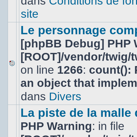
dans
Conditions de fo
lu
dans
site
ce
sujet.
Le personnage comp
[phpBB Debug] PHP 
[ROOT]/vendor/twig/t
on line
1266
:
count():
Aucun
nouveau
an object that imple
message
non-
lu
dans
Divers
dans
ce
sujet.
La piste de la malle
PHP Warning
: in file