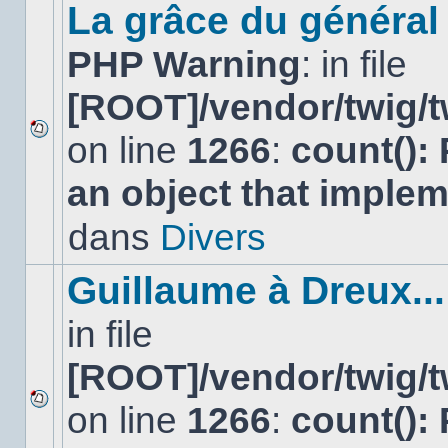
sujet.
La grâce du général 
PHP Warning
: in file
[ROOT]/vendor/twig/t
on line
1266
:
count():
Aucun
nouveau
an object that imple
message
non-
lu
dans
Divers
dans
ce
sujet.
Guillaume à Dreux...
in file
[ROOT]/vendor/twig/t
on line
1266
:
count():
Aucun
nouveau