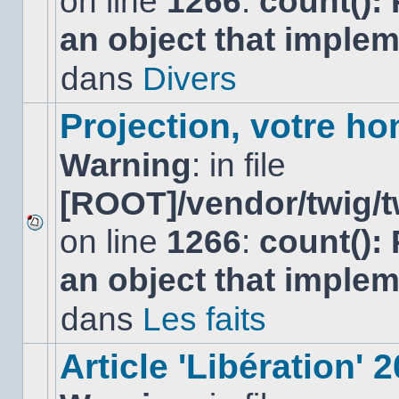
on line
1266
:
count():
nouveau
an object that imple
message
non-
lu
dans
Divers
dans
ce
sujet.
Projection, votre ho
Warning
: in file
[ROOT]/vendor/twig/t
on line
1266
:
count():
Aucun
nouveau
an object that imple
message
non-
lu
dans
Les faits
dans
ce
sujet.
Article 'Libération' 