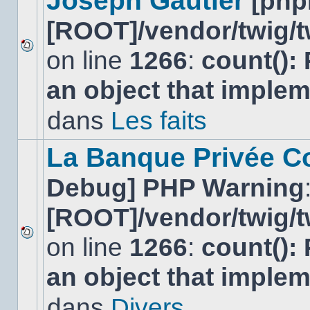
Joseph Gautier
[php
[ROOT]/vendor/twig/t
on line
1266
:
count():
Aucun
nouveau
an object that imple
message
non-
lu
dans
Les faits
dans
ce
sujet.
La Banque Privée Col
Debug] PHP Warning
[ROOT]/vendor/twig/t
on line
1266
:
count():
Aucun
nouveau
an object that imple
message
non-
lu
dans
Divers
dans