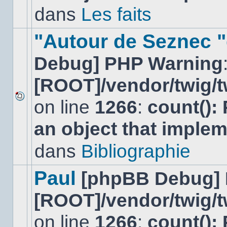
non-
dans
Les faits
lu
dans
ce
"Autour de Seznec "
sujet.
Debug] PHP Warning
[ROOT]/vendor/twig/t
on line
1266
:
count():
Aucun
nouveau
an object that imple
message
non-
lu
dans
Bibliographie
dans
ce
sujet.
Paul
[phpBB Debug]
[ROOT]/vendor/twig/t
on line
1266
:
count():