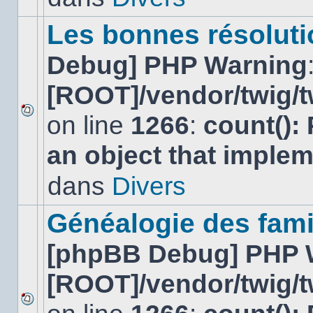
ce
sujet.
Les bonnes résolutio
Debug] PHP Warning
[ROOT]/vendor/twig/t
on line
1266
:
count():
Aucun
nouveau
an object that imple
message
non-
lu
dans
Divers
dans
ce
sujet.
Généalogie des fami
[phpBB Debug] PHP 
[ROOT]/vendor/twig/t
Aucun