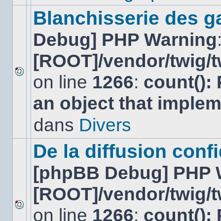
ce
sujet.
Blanchisserie des g
Debug] PHP Warning
[ROOT]/vendor/twig/t
on line
1266
:
count():
Aucun
nouveau
an object that imple
message
non-
lu
dans
Divers
dans
ce
sujet.
De la diffusion confi
[phpBB Debug] PHP 
[ROOT]/vendor/twig/t
on line
1266
:
count():
Aucun