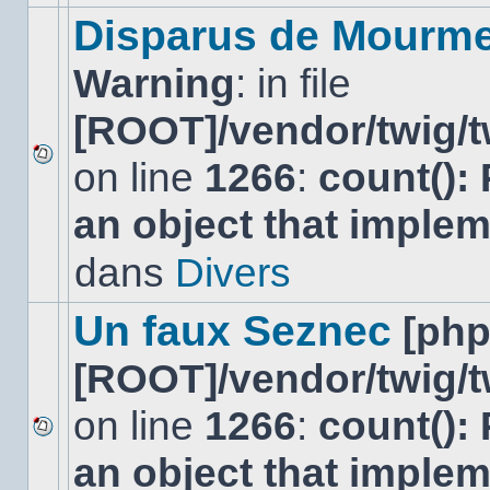
modifier
Disparus de Mourm
de
messages
Warning
: in file
ou
poster
de
[ROOT]/vendor/twig/t
réponse.
on line
1266
:
count():
Aucun
nouveau
an object that imple
message
non-
lu
dans
Divers
dans
ce
sujet.
Un faux Seznec
[ph
[ROOT]/vendor/twig/t
on line
1266
:
count():
Aucun
an object that imple
nouveau
message