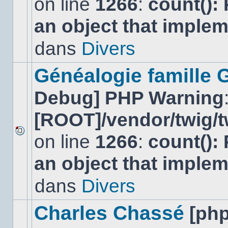
on line
1266
:
count():
Aucun
nouveau
an object that imple
message
non-
lu
dans
Divers
dans
ce
sujet.
Généalogie famille 
Debug] PHP Warning
[ROOT]/vendor/twig/t
on line
1266
:
count():
Aucun
nouveau
an object that imple
message
non-
lu
dans
Divers
dans
ce
sujet.
Charles Chassé
[ph