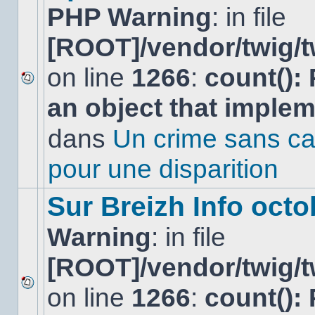
PHP Warning
: in file
[ROOT]/vendor/twig/t
on line
1266
:
count():
Aucun
an object that imple
nouveau
message
non-
dans
Un crime sans ca
lu
dans
pour une disparition
ce
sujet.
Sur Breizh Info octo
Warning
: in file
[ROOT]/vendor/twig/t
on line
1266
:
count():
Aucun
nouveau