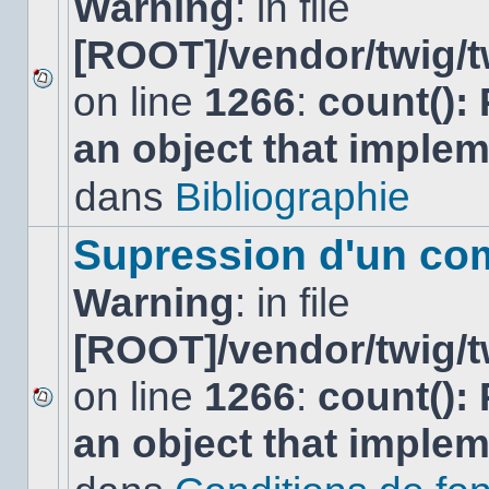
Warning
: in file
[ROOT]/vendor/twig/t
on line
1266
:
count():
Aucun
nouveau
an object that imple
message
non-
lu
dans
Bibliographie
dans
ce
sujet.
Supression d'un co
Warning
: in file
[ROOT]/vendor/twig/t
on line
1266
:
count():
Aucun
an object that imple
nouveau
message
non-