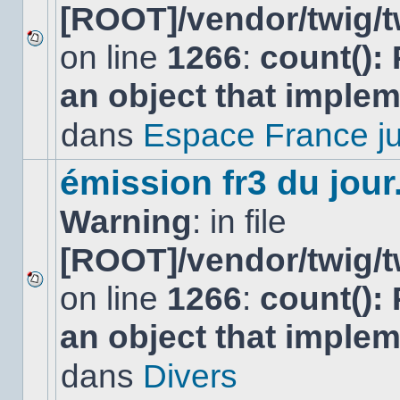
[ROOT]/vendor/twig/t
on line
1266
:
count():
Aucun
nouveau
an object that imple
message
non-
lu
dans
Espace France ju
dans
ce
sujet.
émission fr3 du jour.
Warning
: in file
[ROOT]/vendor/twig/t
on line
1266
:
count():
Aucun
nouveau
an object that imple
message
non-
lu
dans
Divers
dans
ce