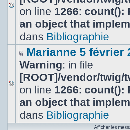
on line
1266
:
count():
Aucun
nouveau
an object that imple
message
non-
lu
dans
Bibliographie
dans
ce
sujet.
Marianne 5 février
Fichier(s)
Warning
: in file
joint(s)
[ROOT]/vendor/twig/t
on line
1266
:
count():
Aucun
nouveau
an object that imple
message
non-
lu
dans
Bibliographie
dans
ce
sujet.
Afficher les mess