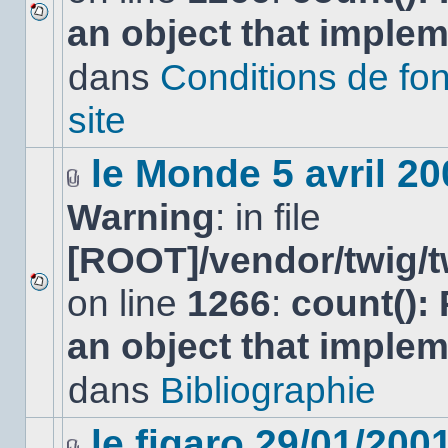
an object that imple
Aucun
nouveau
dans
Conditions de fo
message
non-
lu
site
dans
ce
sujet.
le Monde 5 avril 20
Fichier(s)
Warning
: in file
joint(s)
[ROOT]/vendor/twig/t
on line
1266
:
count():
Aucun
nouveau
an object that imple
message
non-
lu
dans
Bibliographie
dans
ce
sujet.
le figaro 29/01/200