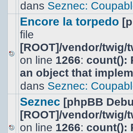
lu
dans
Seznec: Coupabl
dans
ce
sujet.
Encore la torpedo
[
file
[ROOT]/vendor/twig/t
on line
1266
:
count():
Aucun
nouveau
an object that imple
message
non-
lu
dans
Seznec: Coupabl
dans
ce
sujet.
Seznec
[phpBB Debu
[ROOT]/vendor/twig/t
on line
1266
:
count():
Aucun