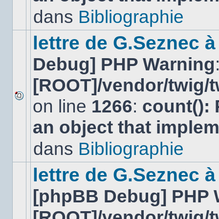
lu
dans
Bibliographie
dans
ce
sujet.
lettre de G.Seznec 
Debug] PHP Warning
[ROOT]/vendor/twig/t
on line
1266
:
count():
Aucun
nouveau
an object that imple
message
non-
lu
dans
Bibliographie
dans
ce
sujet.
lettre de G.Seznec à
[phpBB Debug] PHP 
[ROOT]/vendor/twig/t