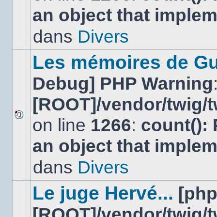
nouveau
an object that imple
message
non-
lu
dans
Divers
dans
ce
sujet.
Les mémoires de Gu
Debug] PHP Warning
[ROOT]/vendor/twig/t
on line
1266
:
count():
Aucun
nouveau
an object that imple
message
non-
lu
dans
Divers
dans
ce
sujet.
Le juge Hervé...
[ph
[ROOT]/vendor/twig/t