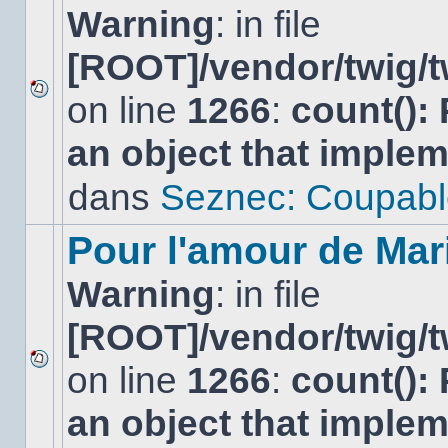
Warning
: in file
[ROOT]/vendor/twig/t
on line
1266
:
count():
Aucun
nouveau
an object that imple
message
non-
lu
dans
Seznec: Coupabl
dans
ce
sujet.
Pour l'amour de Mar
Warning
: in file
[ROOT]/vendor/twig/t
on line
1266
:
count():
Aucun
nouveau
an object that imple
message
non-