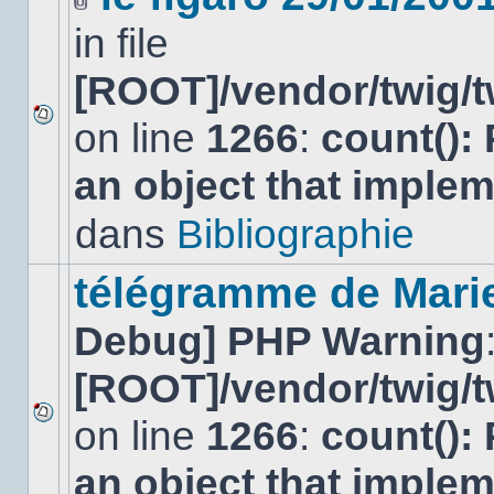
Fichier(s)
in file
joint(s)
[ROOT]/vendor/twig/t
on line
1266
:
count():
Aucun
nouveau
an object that imple
message
non-
lu
dans
Bibliographie
dans
ce
sujet.
télégramme de Mari
Debug] PHP Warning
[ROOT]/vendor/twig/t
on line
1266
:
count():
Aucun
nouveau
an object that imple
message
non-