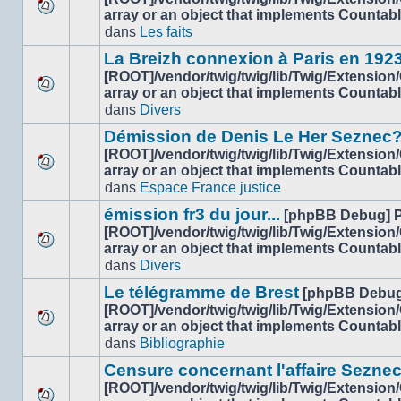
lu
array or an object that implements Countab
Aucun
dans
dans
Les faits
nouveau
ce
message
sujet.
La Breizh connexion à Paris en 192
non-
[ROOT]/vendor/twig/twig/lib/Twig/Extension
lu
array or an object that implements Countab
Aucun
dans
dans
Divers
nouveau
ce
message
sujet.
Démission de Denis Le Her Seznec
non-
[ROOT]/vendor/twig/twig/lib/Twig/Extension
lu
array or an object that implements Countab
Aucun
dans
dans
Espace France justice
nouveau
ce
message
sujet.
émission fr3 du jour...
[phpBB Debug] 
non-
[ROOT]/vendor/twig/twig/lib/Twig/Extension
lu
array or an object that implements Countab
Aucun
dans
dans
Divers
nouveau
ce
message
sujet.
Le télégramme de Brest
[phpBB Debug
non-
[ROOT]/vendor/twig/twig/lib/Twig/Extension
lu
array or an object that implements Countab
Aucun
dans
dans
Bibliographie
nouveau
ce
message
sujet.
Censure concernant l'affaire Sezne
non-
[ROOT]/vendor/twig/twig/lib/Twig/Extension
lu