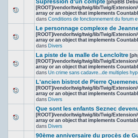
sujet.
Supression d'un compte
[phpBB Debu
non-
[ROOT]/vendor/twig/twig/lib/Twig/Extension
lu
array or an object that implements Countab
Aucun
dans
dans
Conditions de fonctionnement du forum et 
nouveau
ce
message
sujet.
Le personnage complexe de Jeanne
non-
[ROOT]/vendor/twig/twig/lib/Twig/Extension
lu
array or an object that implements Countab
Aucun
dans
dans
Divers
nouveau
ce
message
sujet.
La piste de la malle de Lencloître
[ph
non-
[ROOT]/vendor/twig/twig/lib/Twig/Extension
lu
array or an object that implements Countab
Aucun
dans
dans
Un crime sans cadavre...de multiples hyp
nouveau
ce
message
sujet.
L'ancien bistrot de Pierre Quemeneu
non-
[ROOT]/vendor/twig/twig/lib/Twig/Extension
lu
array or an object that implements Countab
Aucun
dans
dans
Divers
nouveau
ce
message
sujet.
Que sont les enfants Seznec deven
non-
[ROOT]/vendor/twig/twig/lib/Twig/Extension
lu
array or an object that implements Countab
Aucun
dans
dans
Divers
nouveau
ce
message
sujet.
90ème anniversaire du procès de G