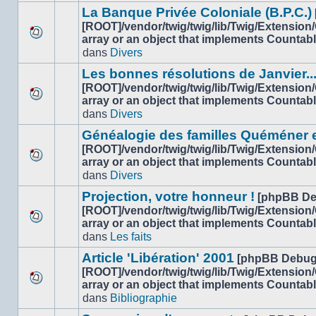
message
sujet.
La Banque Privée Coloniale (B.P.C.)
non-
[ROOT]/vendor/twig/twig/lib/Twig/Extension
lu
array or an object that implements Countab
Aucun
dans
dans
Divers
nouveau
ce
message
sujet.
Les bonnes résolutions de Janvier..
non-
[ROOT]/vendor/twig/twig/lib/Twig/Extension
lu
array or an object that implements Countab
Aucun
dans
dans
Divers
nouveau
ce
message
sujet.
Généalogie des familles Quéméner 
non-
[ROOT]/vendor/twig/twig/lib/Twig/Extension
lu
array or an object that implements Countab
Aucun
dans
dans
Divers
nouveau
ce
message
sujet.
Projection, votre honneur !
[phpBB De
non-
[ROOT]/vendor/twig/twig/lib/Twig/Extension
lu
array or an object that implements Countab
Aucun
dans
dans
Les faits
nouveau
ce
message
sujet.
Article 'Libération' 2001
[phpBB Debug
non-
[ROOT]/vendor/twig/twig/lib/Twig/Extension
lu
array or an object that implements Countab
Aucun
dans
dans
Bibliographie
nouveau
ce
message