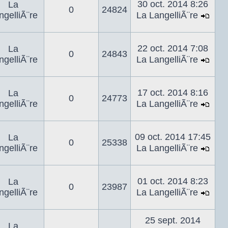
dern
30 oct. 2014 8:26
La
0
24824
mes
ngelliÃ¨re
La LangelliÃ¨re
Voir
le
dern
22 oct. 2014 7:08
La
0
24843
mes
ngelliÃ¨re
La LangelliÃ¨re
Voir
le
dern
17 oct. 2014 8:16
La
0
24773
mes
ngelliÃ¨re
La LangelliÃ¨re
Voir
le
dern
09 oct. 2014 17:45
La
0
25338
mes
ngelliÃ¨re
La LangelliÃ¨re
Voir
le
dern
01 oct. 2014 8:23
La
0
23987
mes
ngelliÃ¨re
La LangelliÃ¨re
Voir
le
25 sept. 2014
dern
La