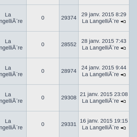
le
dernier
29 janv. 2015 8:29
La
0
29374
messag
ngelliÃ¨re
La LangelliÃ¨re
Voir
le
dern
28 janv. 2015 7:43
La
0
28552
mes
ngelliÃ¨re
La LangelliÃ¨re
Voir
le
dern
24 janv. 2015 9:44
La
0
28974
mes
ngelliÃ¨re
La LangelliÃ¨re
Voir
le
dern
21 janv. 2015 23:08
La
0
29308
mes
ngelliÃ¨re
La LangelliÃ¨re
Voir
le
dern
16 janv. 2015 19:15
La
0
29331
mes
ngelliÃ¨re
La LangelliÃ¨re
Voir