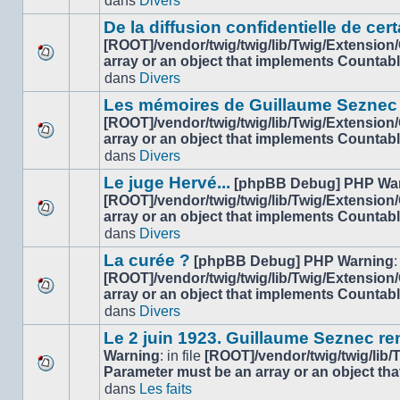
dans
Divers
nouveau
ce
message
sujet.
De la diffusion confidentielle de cert
non-
[ROOT]/vendor/twig/twig/lib/Twig/Extension
lu
array or an object that implements Countab
Aucun
dans
dans
Divers
nouveau
ce
message
sujet.
Les mémoires de Guillaume Seznec
non-
[ROOT]/vendor/twig/twig/lib/Twig/Extension
lu
array or an object that implements Countab
Aucun
dans
dans
Divers
nouveau
ce
message
sujet.
Le juge Hervé...
[phpBB Debug] PHP Wa
non-
[ROOT]/vendor/twig/twig/lib/Twig/Extension
lu
array or an object that implements Countab
Aucun
dans
dans
Divers
nouveau
ce
message
sujet.
La curée ?
[phpBB Debug] PHP Warning
:
non-
[ROOT]/vendor/twig/twig/lib/Twig/Extension
lu
array or an object that implements Countab
Aucun
dans
dans
Divers
nouveau
ce
message
sujet.
Le 2 juin 1923. Guillaume Seznec r
non-
Warning
: in file
[ROOT]/vendor/twig/twig/lib
lu
Parameter must be an array or an object th
Aucun
dans
dans
Les faits
nouveau
ce