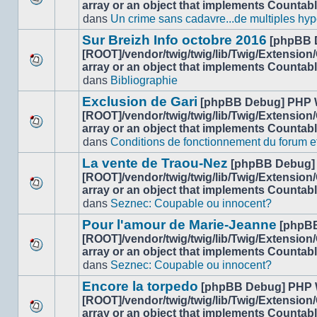
array or an object that implements Countab
Aucun
dans
Un crime sans cadavre...de multiples hyp
nouveau
message
Sur Breizh Info octobre 2016
[phpBB 
non-
[ROOT]/vendor/twig/twig/lib/Twig/Extension
lu
array or an object that implements Countab
Aucun
dans
dans
Bibliographie
nouveau
ce
message
sujet.
Exclusion de Gari
[phpBB Debug] PHP 
non-
[ROOT]/vendor/twig/twig/lib/Twig/Extension
lu
array or an object that implements Countab
Aucun
dans
dans
Conditions de fonctionnement du forum et 
nouveau
ce
message
sujet.
La vente de Traou-Nez
[phpBB Debug]
non-
[ROOT]/vendor/twig/twig/lib/Twig/Extension
lu
array or an object that implements Countab
Aucun
dans
dans
Seznec: Coupable ou innocent?
nouveau
ce
message
sujet.
Pour l'amour de Marie-Jeanne
[phpB
non-
[ROOT]/vendor/twig/twig/lib/Twig/Extension
lu
array or an object that implements Countab
Aucun
dans
dans
Seznec: Coupable ou innocent?
nouveau
ce
message
sujet.
Encore la torpedo
[phpBB Debug] PHP 
non-
[ROOT]/vendor/twig/twig/lib/Twig/Extension
lu
array or an object that implements Countab