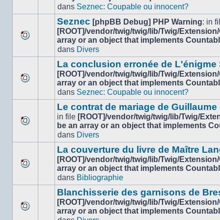
Aucun
dans
dans
Seznec: Coupable ou innocent?
nouveau
ce
message
sujet.
Seznec
[phpBB Debug] PHP Warning
: in fi
non-
[ROOT]/vendor/twig/twig/lib/Twig/Extension
lu
array or an object that implements Countab
Aucun
dans
dans
Divers
nouveau
ce
message
sujet.
La conclusion erronée de L'énigme
non-
[ROOT]/vendor/twig/twig/lib/Twig/Extension
lu
array or an object that implements Countab
Aucun
dans
dans
Seznec: Coupable ou innocent?
nouveau
ce
message
sujet.
Le contrat de mariage de Guillaume
non-
in file
[ROOT]/vendor/twig/twig/lib/Twig/Ext
lu
be an array or an object that implements C
Aucun
dans
dans
Divers
nouveau
ce
message
sujet.
La couverture du livre de Maître Lan
non-
[ROOT]/vendor/twig/twig/lib/Twig/Extension
lu
array or an object that implements Countab
Aucun
dans
dans
Bibliographie
nouveau
ce
message
sujet.
Blanchisserie des garnisons de Bre
non-
[ROOT]/vendor/twig/twig/lib/Twig/Extension
lu
array or an object that implements Countab
Aucun
dans