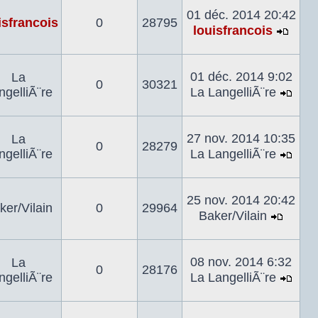
dernier
01 déc. 2014 20:42
isfrancois
0
28795
messa
louisfrancois
Voir
le
derni
01 déc. 2014 9:02
La
0
30321
mes
ngelliÃ¨re
La LangelliÃ¨re
Voir
le
dern
27 nov. 2014 10:35
La
0
28279
mes
ngelliÃ¨re
La LangelliÃ¨re
Voir
le
dern
25 nov. 2014 20:42
ker/Vilain
0
29964
mes
Baker/Vilain
Voir
le
dernie
08 nov. 2014 6:32
La
0
28176
mess
ngelliÃ¨re
La LangelliÃ¨re
Voir
le