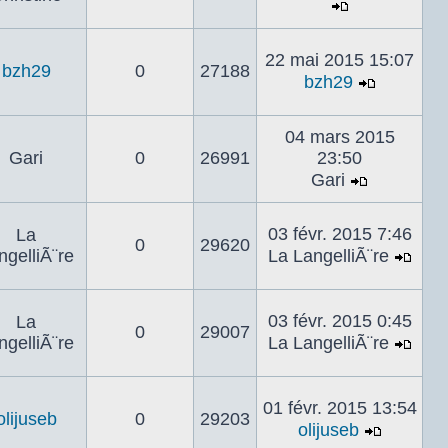
Voir
le
22 mai 2015 15:07
dernier
bzh29
0
27188
bzh29
message
Voir
le
04 mars 2015
dernier
Gari
0
26991
23:50
messag
Gari
Voir
le
03 févr. 2015 7:46
La
dernier
0
29620
ngelliÃ¨re
La LangelliÃ¨re
message
Voir
le
dern
03 févr. 2015 0:45
La
0
29007
mes
ngelliÃ¨re
La LangelliÃ¨re
Voir
le
dern
01 févr. 2015 13:54
olijuseb
0
29203
mes
olijuseb
Voir