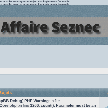
ter must be an array or an object that implements Countable
ter must be an array or an object that implements Countable
Sujets
hpBB Debug] PHP Warning
: in file
/Core.php
on line
1266
:
count(): Parameter must be an
E