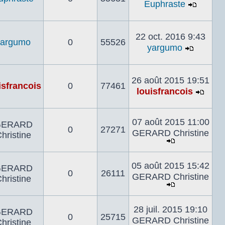
Euphraste
Voir
le
dernier
22 oct. 2016 9:43
yargumo
0
55526
messa
yargumo
Voir
le
dernier
26 août 2015 19:51
isfrancois
0
77461
messa
louisfrancois
Voir
le
derni
07 août 2015 11:00
GERARD
0
27271
mes
GERARD Christine
hristine
Voir
le
05 août 2015 15:42
GERARD
dernier
0
26111
GERARD Christine
hristine
message
Voir
le
28 juil. 2015 19:10
GERARD
dernier
0
25715
GERARD Christine
hristine
message