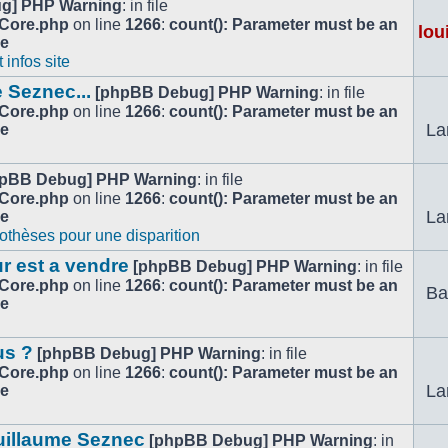
g] PHP Warning
: in file
/Core.php
on line
1266
:
count(): Parameter must be an
lou
le
infos site
 Seznec...
[phpBB Debug] PHP Warning
: in file
/Core.php
on line
1266
:
count(): Parameter must be an
La
le
pBB Debug] PHP Warning
: in file
/Core.php
on line
1266
:
count(): Parameter must be an
La
le
othèses pour une disparition
r est a vendre
[phpBB Debug] PHP Warning
: in file
/Core.php
on line
1266
:
count(): Parameter must be an
Ba
le
us ?
[phpBB Debug] PHP Warning
: in file
/Core.php
on line
1266
:
count(): Parameter must be an
La
le
uillaume Seznec
[phpBB Debug] PHP Warning
: in