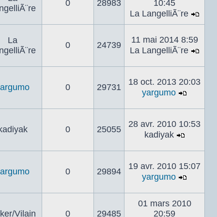
0
28983
10:45
mes
ngelliÃ¨re
La LangelliÃ¨re
Voir
le
11 mai 2014 8:59
La
dern
0
24739
ngelliÃ¨re
La LangelliÃ¨re
mes
Voir
le
dern
18 oct. 2013 20:03
yargumo
0
29731
mes
yargumo
Voir
le
dernier
28 avr. 2010 10:53
kadiyak
0
25055
messa
kadiyak
Voir
le
dernier
19 avr. 2010 15:07
yargumo
0
29894
messag
yargumo
Voir
le
01 mars 2010
dernier
ker/Vilain
0
29485
20:59
messa