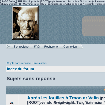
[phpBB Debug] PHP Warning
: in file
[ROOT]/phpbb/session.php
on line
561
:
sizeof(): Parame
[phpBB Debug] PHP Warning
: in file
[ROOT]/phpbb/session.php
on line
617
:
sizeof(): Parame
|
Sujets sans réponse
|
Sujets actifs
Index du forum
Sujets sans réponse
Après les fouilles à Traon ar Velin
[p
[ROOT]/vendor/twig/twig/lib/Twig/Extension