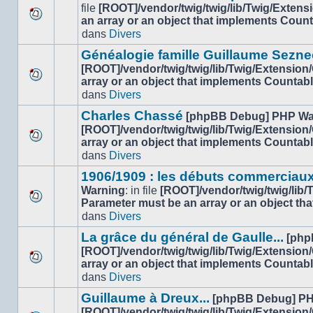
non-
file
[ROOT]/vendor/twig/twig/lib/Twig/Extens
lu
an array or an object that implements Coun
Aucun
dans
dans
Divers
nouveau
ce
message
sujet.
Généalogie famille Guillaume Sezne
non-
[ROOT]/vendor/twig/twig/lib/Twig/Extension
lu
array or an object that implements Countab
Aucun
dans
dans
Divers
nouveau
ce
message
sujet.
Charles Chassé
[phpBB Debug] PHP Wa
non-
[ROOT]/vendor/twig/twig/lib/Twig/Extension
lu
array or an object that implements Countab
Aucun
dans
dans
Divers
nouveau
ce
message
sujet.
1906/1909 : les débuts commerciaux
non-
Warning
: in file
[ROOT]/vendor/twig/twig/lib
lu
Parameter must be an array or an object th
Aucun
dans
dans
Divers
nouveau
ce
message
sujet.
La grâce du général de Gaulle...
[php
non-
[ROOT]/vendor/twig/twig/lib/Twig/Extension
lu
array or an object that implements Countab
Aucun
dans
dans
Divers
nouveau
ce
message
sujet.
Guillaume à Dreux...
[phpBB Debug] PH
non-
[ROOT]/vendor/twig/twig/lib/Twig/Extension