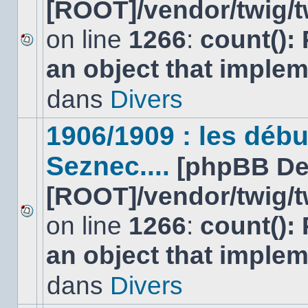
[ROOT]/vendor/twig/t
on line
1266
:
count():
Aucun
an object that imple
nouveau
message
non-
dans
Divers
lu
dans
ce
1906/1909 : les déb
sujet.
Seznec....
[phpBB De
[ROOT]/vendor/twig/t
on line
1266
:
count():
Aucun
nouveau
an object that imple
message
non-
lu
dans
Divers
dans
ce