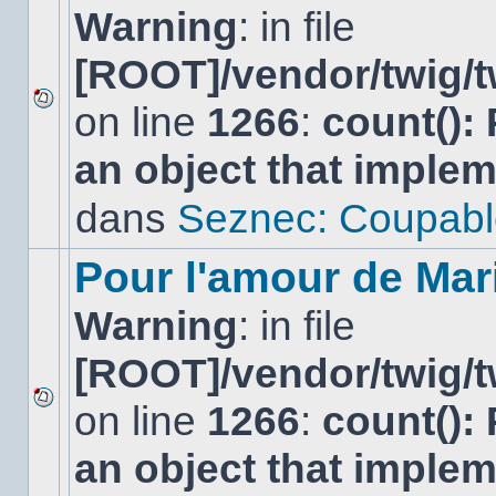
Warning
: in file
[ROOT]/vendor/twig/t
on line
1266
:
count():
Aucun
nouveau
an object that imple
message
non-
lu
dans
Seznec: Coupabl
dans
ce
sujet.
Pour l'amour de Mar
Warning
: in file
[ROOT]/vendor/twig/t
on line
1266
:
count():
Aucun
nouveau
an object that imple
message
non-