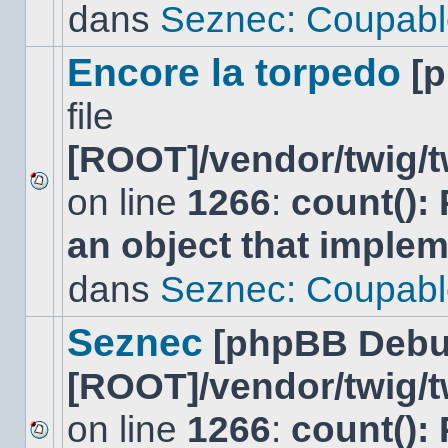
lu
dans
Seznec: Coupabl
dans
ce
sujet.
Encore la torpedo
[
file
[ROOT]/vendor/twig/t
on line
1266
:
count():
Aucun
nouveau
an object that imple
message
non-
lu
dans
Seznec: Coupabl
dans
ce
sujet.
Seznec
[phpBB Debu
[ROOT]/vendor/twig/t
on line
1266
:
count():
Aucun