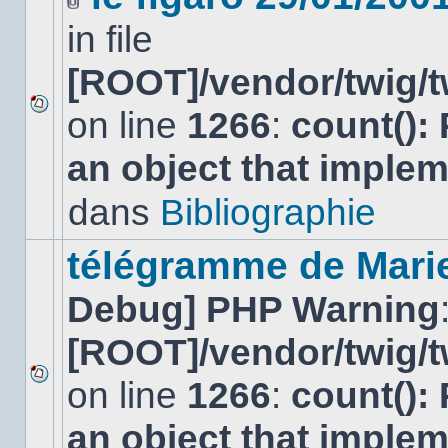
Fichier(s)
in file
joint(s)
[ROOT]/vendor/twig/t
on line
1266
:
count():
Aucun
nouveau
an object that imple
message
non-
lu
dans
Bibliographie
dans
ce
sujet.
télégramme de Mari
Debug] PHP Warning
[ROOT]/vendor/twig/t
on line
1266
:
count():
Aucun
nouveau
an object that imple
message
non-