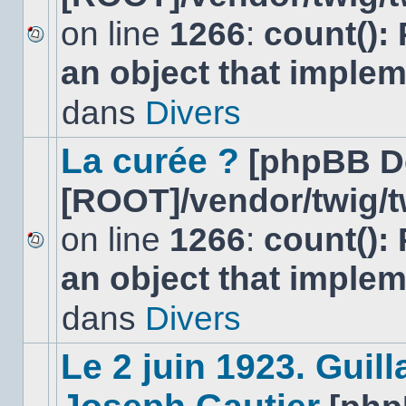
on line
1266
:
count():
Aucun
an object that imple
nouveau
message
non-
dans
Divers
lu
dans
ce
La curée ?
[phpBB D
sujet.
[ROOT]/vendor/twig/t
on line
1266
:
count():
Aucun
an object that imple
nouveau
message
non-
dans
Divers
lu
dans
ce
Le 2 juin 1923. Gui
sujet.