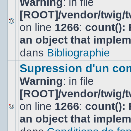
Warning
: in file
[ROOT]/vendor/twig/t
on line
1266
:
count():
Aucun
nouveau
an object that imple
message
non-
lu
dans
Bibliographie
dans
ce
sujet.
Supression d'un co
Warning
: in file
[ROOT]/vendor/twig/t
on line
1266
:
count():
Aucun
an object that imple
nouveau
message
non-