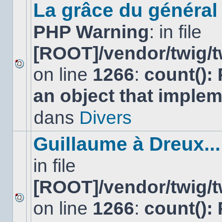
sujet.
La grâce du général 
PHP Warning
: in file
[ROOT]/vendor/twig/t
on line
1266
:
count():
Aucun
nouveau
an object that imple
message
non-
lu
dans
Divers
dans
ce
sujet.
Guillaume à Dreux...
in file
[ROOT]/vendor/twig/t
on line
1266
:
count():
Aucun
nouveau