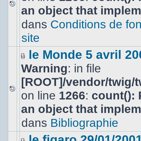
an object that imple
Aucun
nouveau
dans
Conditions de fo
message
non-
lu
site
dans
ce
sujet.
le Monde 5 avril 20
Fichier(s)
Warning
: in file
joint(s)
[ROOT]/vendor/twig/t
on line
1266
:
count():
Aucun
nouveau
an object that imple
message
non-
lu
dans
Bibliographie
dans
ce
sujet.
le figaro 29/01/200