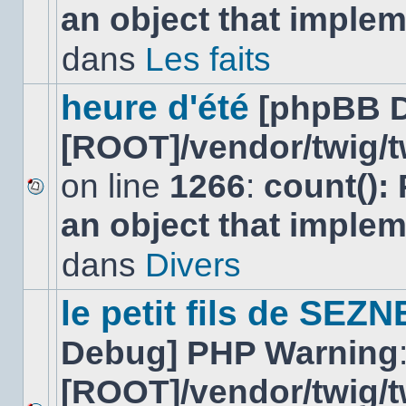
an object that imple
message
non-
lu
dans
Les faits
dans
ce
sujet.
heure d'été
[phpBB 
[ROOT]/vendor/twig/t
on line
1266
:
count():
Aucun
an object that imple
nouveau
message
non-
dans
Divers
lu
dans
ce
le petit fils de SEZ
sujet.
Debug] PHP Warning
[ROOT]/vendor/twig/t