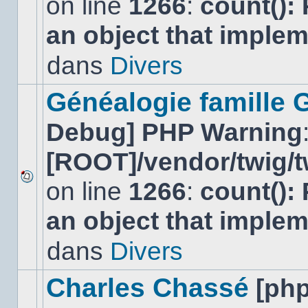
on line
1266
:
count():
Aucun
nouveau
an object that imple
message
non-
lu
dans
Divers
dans
ce
sujet.
Généalogie famille 
Debug] PHP Warning
[ROOT]/vendor/twig/t
on line
1266
:
count():
Aucun
nouveau
an object that imple
message
non-
lu
dans
Divers
dans
ce
sujet.
Charles Chassé
[ph