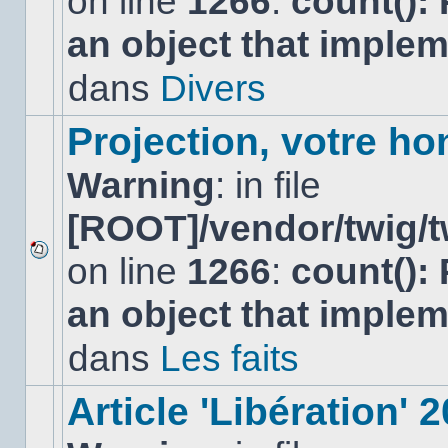
on line
1266
:
count():
nouveau
an object that imple
message
non-
lu
dans
Divers
dans
ce
sujet.
Projection, votre ho
Warning
: in file
[ROOT]/vendor/twig/t
on line
1266
:
count():
Aucun
nouveau
an object that imple
message
non-
lu
dans
Les faits
dans
ce
sujet.
Article 'Libération' 