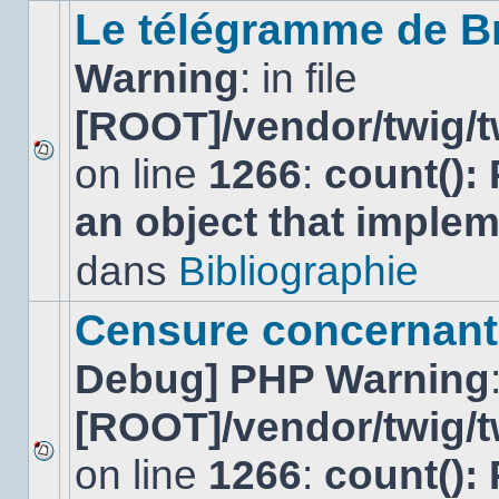
sujet.
Le télégramme de B
Warning
: in file
[ROOT]/vendor/twig/t
on line
1266
:
count():
Aucun
nouveau
an object that imple
message
non-
lu
dans
Bibliographie
dans
ce
sujet.
Censure concernant 
Debug] PHP Warning
[ROOT]/vendor/twig/t
on line
1266
:
count():
Aucun
nouveau