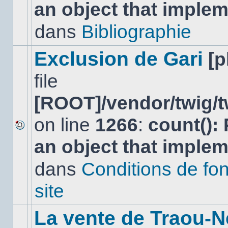
an object that imple
message
non-
lu
dans
Bibliographie
dans
ce
sujet.
Exclusion de Gari
[
file
[ROOT]/vendor/twig/t
on line
1266
:
count():
Aucun
an object that imple
nouveau
message
non-
dans
Conditions de fo
lu
dans
site
ce
sujet.
La vente de Traou-N