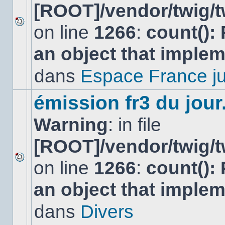
[ROOT]/vendor/twig/t
on line
1266
:
count():
Aucun
nouveau
an object that imple
message
non-
lu
dans
Espace France ju
dans
ce
sujet.
émission fr3 du jour.
Warning
: in file
[ROOT]/vendor/twig/t
on line
1266
:
count():
Aucun
nouveau
an object that imple
message
non-
lu
dans
Divers
dans
ce