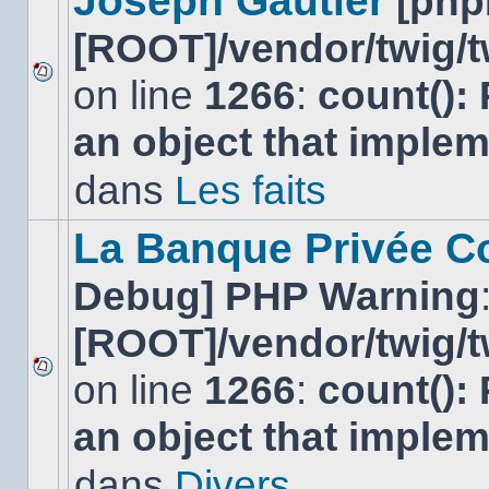
Joseph Gautier
[php
[ROOT]/vendor/twig/t
on line
1266
:
count():
Aucun
nouveau
an object that imple
message
non-
lu
dans
Les faits
dans
ce
sujet.
La Banque Privée Col
Debug] PHP Warning
[ROOT]/vendor/twig/t
on line
1266
:
count():
Aucun
nouveau
an object that imple
message
non-
lu
dans
Divers
dans