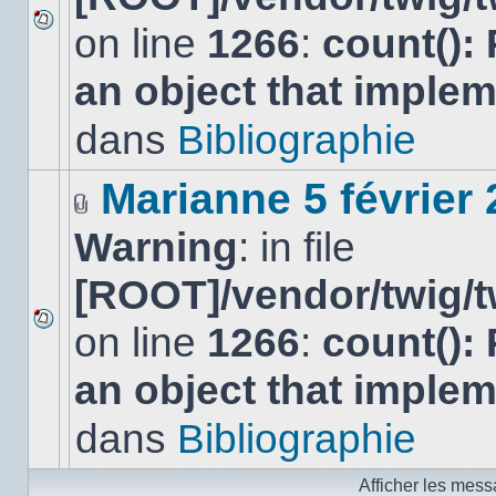
on line
1266
:
count():
Aucun
nouveau
an object that imple
message
non-
lu
dans
Bibliographie
dans
ce
sujet.
Marianne 5 février
Fichier(s)
Warning
: in file
joint(s)
[ROOT]/vendor/twig/t
on line
1266
:
count():
Aucun
nouveau
an object that imple
message
non-
lu
dans
Bibliographie
dans
ce
sujet.
Afficher les mess