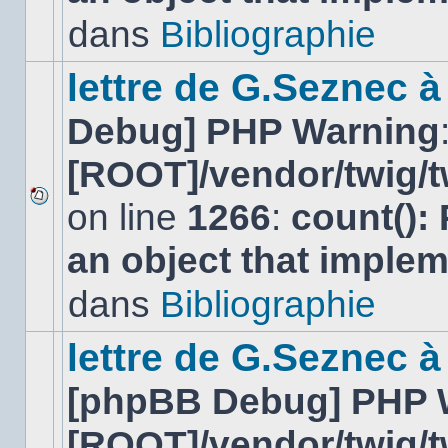
lu
dans
Bibliographie
dans
ce
sujet.
lettre de G.Seznec 
Debug] PHP Warning
[ROOT]/vendor/twig/t
on line
1266
:
count():
Aucun
nouveau
an object that imple
message
non-
lu
dans
Bibliographie
dans
ce
sujet.
lettre de G.Seznec à
[phpBB Debug] PHP 
[ROOT]/vendor/twig/t