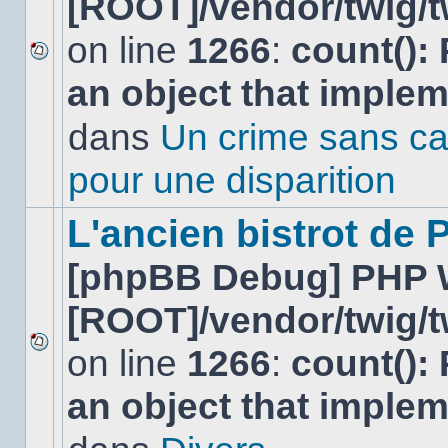
[ROOT]/vendor/twig/t
on line
1266
:
count():
Aucun
an object that imple
nouveau
message
non-
dans
Un crime sans ca
lu
dans
pour une disparition
ce
sujet.
L'ancien bistrot de
[phpBB Debug] PHP 
[ROOT]/vendor/twig/t
on line
1266
:
count():
Aucun
nouveau
an object that imple
message
non-
lu