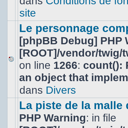
dans
Conditions de fo
lu
dans
site
ce
sujet.
Le personnage comp
[phpBB Debug] PHP 
[ROOT]/vendor/twig/t
on line
1266
:
count():
Aucun
nouveau
an object that imple
message
non-
lu
dans
Divers
dans
ce
sujet.
La piste de la malle
PHP Warning
: in file