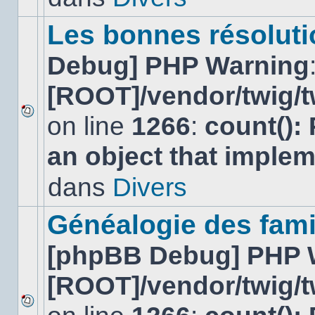
ce
sujet.
Les bonnes résolutio
Debug] PHP Warning
[ROOT]/vendor/twig/t
on line
1266
:
count():
Aucun
nouveau
an object that imple
message
non-
lu
dans
Divers
dans
ce
sujet.
Généalogie des fami
[phpBB Debug] PHP 
[ROOT]/vendor/twig/t
Aucun