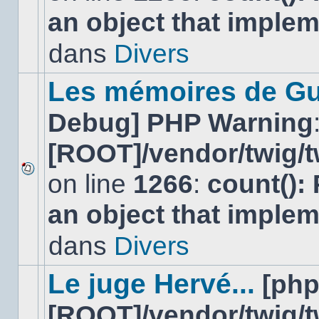
nouveau
an object that imple
message
non-
lu
dans
Divers
dans
ce
sujet.
Les mémoires de Gu
Debug] PHP Warning
[ROOT]/vendor/twig/t
on line
1266
:
count():
Aucun
nouveau
an object that imple
message
non-
lu
dans
Divers
dans
ce
sujet.
Le juge Hervé...
[ph
[ROOT]/vendor/twig/t