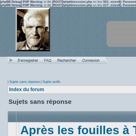
[phpBB Debug] PHP Warning
: in file
[ROOT]/phpbb/session.php
on line
561
:
sizeof(): Parame
[phpBB Debug] PHP Warning
: in file
[ROOT]/phpbb/session.php
on line
617
:
sizeof(): Parame
|
Sujets sans réponse
|
Sujets actifs
Index du forum
Sujets sans réponse
Après les fouilles à 