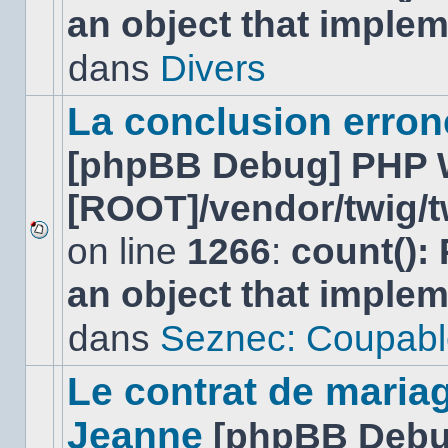
an object that imple
nouveau
message
non-
dans
Divers
lu
dans
ce
La conclusion erro
sujet.
[phpBB Debug] PHP 
[ROOT]/vendor/twig/t
on line
1266
:
count():
Aucun
nouveau
an object that imple
message
non-
lu
dans
Seznec: Coupabl
dans
ce
sujet.
Le contrat de maria
Jeanne
[phpBB Debu