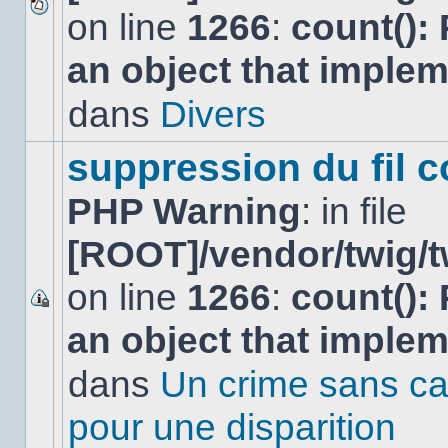
on line
1266
:
count():
Aucun
nouveau
an object that imple
message
non-
lu
dans
Divers
dans
ce
sujet.
suppression du fil c
PHP Warning
: in file
[ROOT]/vendor/twig/t
on line
1266
:
count():
Ce
an object that imple
sujet
est
verrouillé,
dans
Un crime sans ca
vous
ne
pour une disparition
pouvez
pas