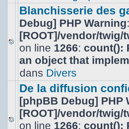
ce
sujet.
Blanchisserie des g
Debug] PHP Warning
[ROOT]/vendor/twig/t
on line
1266
:
count():
Aucun
nouveau
an object that imple
message
non-
lu
dans
Divers
dans
ce
sujet.
De la diffusion confi
[phpBB Debug] PHP 
[ROOT]/vendor/twig/t
on line
1266
:
count():
Aucun