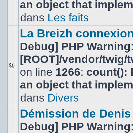
an object that imple
message
non-
lu
dans
Les faits
dans
ce
sujet.
La Breizh connexion
Debug] PHP Warning
[ROOT]/vendor/twig/t
on line
1266
:
count():
Aucun
nouveau
an object that imple
message
non-
lu
dans
Divers
dans
ce
sujet.
Démission de Denis
Debug] PHP Warning