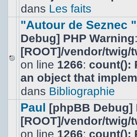
non-
dans
Les faits
lu
dans
ce
"Autour de Seznec "
sujet.
Debug] PHP Warning
[ROOT]/vendor/twig/t
on line
1266
:
count():
Aucun
nouveau
an object that imple
message
non-
lu
dans
Bibliographie
dans
ce
sujet.
Paul
[phpBB Debug]
[ROOT]/vendor/twig/t
on line
1266
:
count():