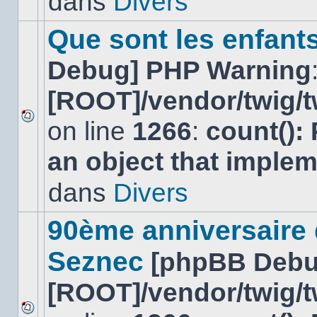
dans
Divers
dans
ce
sujet.
Que sont les enfant
Debug] PHP Warning
[ROOT]/vendor/twig/t
on line
1266
:
count():
Aucun
nouveau
an object that imple
message
non-
lu
dans
Divers
dans
ce
sujet.
90ème anniversaire
Seznec
[phpBB Debu
[ROOT]/vendor/twig/t