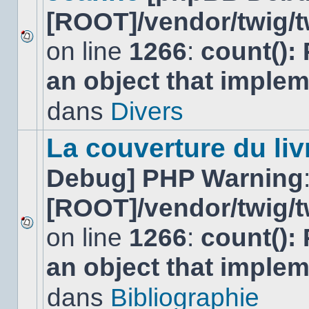
[ROOT]/vendor/twig/t
on line
1266
:
count():
Aucun
nouveau
an object that imple
message
non-
lu
dans
Divers
dans
ce
sujet.
La couverture du liv
Debug] PHP Warning
[ROOT]/vendor/twig/t
on line
1266
:
count():
Aucun
nouveau
an object that imple
message
non-
lu
dans
Bibliographie
dans