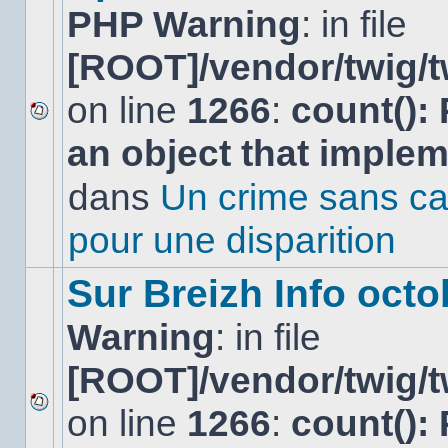
PHP Warning
: in file
[ROOT]/vendor/twig/t
on line
1266
:
count():
Aucun
an object that imple
nouveau
message
non-
dans
Un crime sans ca
lu
dans
pour une disparition
ce
sujet.
Sur Breizh Info octo
Warning
: in file
[ROOT]/vendor/twig/t
on line
1266
:
count():
Aucun
nouveau