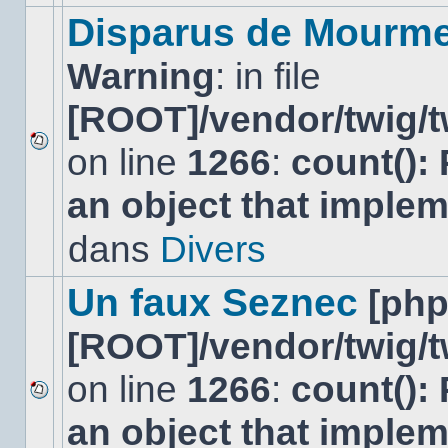
modifier
Disparus de Mourm
de
messages
Warning
: in file
ou
poster
de
[ROOT]/vendor/twig/t
réponse.
on line
1266
:
count():
Aucun
nouveau
an object that imple
message
non-
lu
dans
Divers
dans
ce
sujet.
Un faux Seznec
[ph
[ROOT]/vendor/twig/t
on line
1266
:
count():
Aucun
an object that imple
nouveau
message