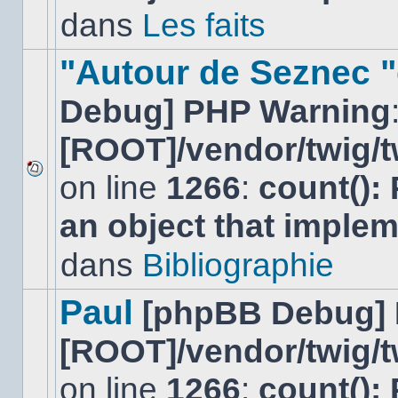
non-
dans
Les faits
lu
dans
ce
"Autour de Seznec "
sujet.
Debug] PHP Warning
[ROOT]/vendor/twig/t
on line
1266
:
count():
Aucun
nouveau
an object that imple
message
non-
lu
dans
Bibliographie
dans
ce
sujet.
Paul
[phpBB Debug]
[ROOT]/vendor/twig/t
on line
1266
:
count():