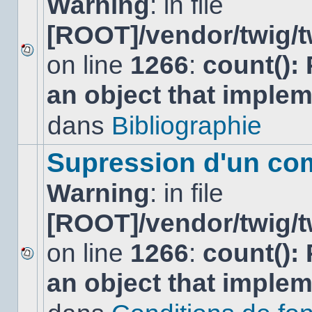
Warning
: in file
[ROOT]/vendor/twig/t
on line
1266
:
count():
Aucun
nouveau
an object that imple
message
non-
lu
dans
Bibliographie
dans
ce
sujet.
Supression d'un co
Warning
: in file
[ROOT]/vendor/twig/t
on line
1266
:
count():
Aucun
an object that imple
nouveau
message
non-