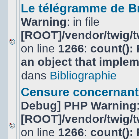
sujet.
Le télégramme de B
Warning
: in file
[ROOT]/vendor/twig/t
on line
1266
:
count():
Aucun
nouveau
an object that imple
message
non-
lu
dans
Bibliographie
dans
ce
sujet.
Censure concernant 
Debug] PHP Warning
[ROOT]/vendor/twig/t
on line
1266
:
count():
Aucun
nouveau