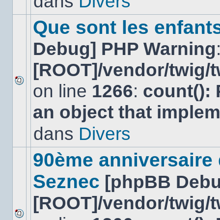
dans
Divers
dans
ce
sujet.
Que sont les enfant
Debug] PHP Warning
[ROOT]/vendor/twig/t
on line
1266
:
count():
Aucun
nouveau
an object that imple
message
non-
lu
dans
Divers
dans
ce
sujet.
90ème anniversaire
Seznec
[phpBB Debu
[ROOT]/vendor/twig/t