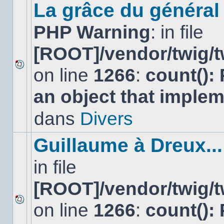
sujet.
La grâce du général 
PHP Warning
: in file
[ROOT]/vendor/twig/t
on line
1266
:
count():
Aucun
nouveau
an object that imple
message
non-
lu
dans
Divers
dans
ce
sujet.
Guillaume à Dreux...
in file
[ROOT]/vendor/twig/t
on line
1266
:
count():
Aucun
nouveau