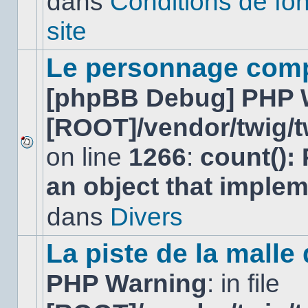
dans
Conditions de fo
lu
dans
site
ce
sujet.
Le personnage comp
[phpBB Debug] PHP 
[ROOT]/vendor/twig/t
on line
1266
:
count():
Aucun
nouveau
an object that imple
message
non-
lu
dans
Divers
dans
ce
sujet.
La piste de la malle
PHP Warning
: in file