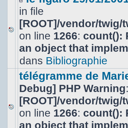
Fichier(s)
in file
joint(s)
[ROOT]/vendor/twig/t
on line
1266
:
count():
Aucun
nouveau
an object that imple
message
non-
lu
dans
Bibliographie
dans
ce
sujet.
télégramme de Mari
Debug] PHP Warning
[ROOT]/vendor/twig/t
on line
1266
:
count():
Aucun
nouveau
an object that imple
message
non-