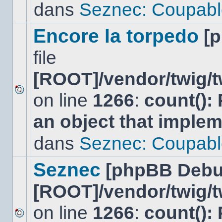
lu
dans
Seznec: Coupabl
dans
ce
sujet.
Encore la torpedo
[
file
[ROOT]/vendor/twig/t
on line
1266
:
count():
Aucun
nouveau
an object that imple
message
non-
lu
dans
Seznec: Coupabl
dans
ce
sujet.
Seznec
[phpBB Debu
[ROOT]/vendor/twig/t
on line
1266
:
count():
Aucun