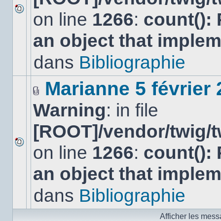
on line
1266
:
count():
Aucun
nouveau
an object that imple
message
non-
lu
dans
Bibliographie
dans
ce
sujet.
Marianne 5 février
Fichier(s)
Warning
: in file
joint(s)
[ROOT]/vendor/twig/t
on line
1266
:
count():
Aucun
nouveau
an object that imple
message
non-
lu
dans
Bibliographie
dans
ce
sujet.
Afficher les mess