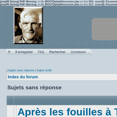
[phpBB Debug] PHP Warning
: in file
[ROOT]/phpbb/session.php
on line
561
:
sizeof(): Parame
[phpBB Debug] PHP Warning
: in file
[ROOT]/phpbb/session.php
on line
617
:
sizeof(): Parame
|
Sujets sans réponse
|
Sujets actifs
Index du forum
Sujets sans réponse
Après les fouilles à 