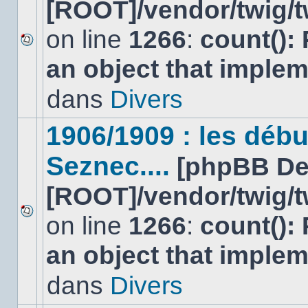
[ROOT]/vendor/twig/t
on line
1266
:
count():
Aucun
an object that imple
nouveau
message
non-
dans
Divers
lu
dans
ce
1906/1909 : les déb
sujet.
Seznec....
[phpBB De
[ROOT]/vendor/twig/t
on line
1266
:
count():
Aucun
nouveau
an object that imple
message
non-
lu
dans
Divers
dans
ce