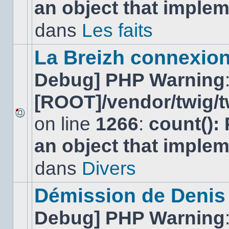
an object that imple
message
non-
lu
dans
Les faits
dans
ce
sujet.
La Breizh connexion
Debug] PHP Warning
[ROOT]/vendor/twig/t
on line
1266
:
count():
Aucun
nouveau
an object that imple
message
non-
lu
dans
Divers
dans
ce
sujet.
Démission de Denis
Debug] PHP Warning