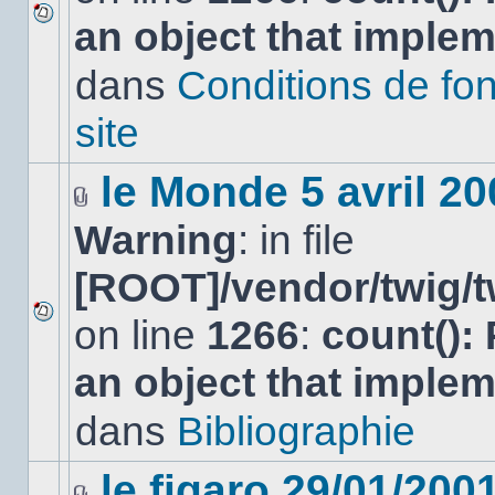
an object that imple
Aucun
nouveau
dans
Conditions de fo
message
non-
lu
site
dans
ce
sujet.
le Monde 5 avril 20
Fichier(s)
Warning
: in file
joint(s)
[ROOT]/vendor/twig/t
on line
1266
:
count():
Aucun
nouveau
an object that imple
message
non-
lu
dans
Bibliographie
dans
ce
sujet.
le figaro 29/01/200