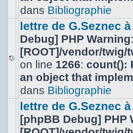
lu
dans
Bibliographie
dans
ce
sujet.
lettre de G.Seznec 
Debug] PHP Warning
[ROOT]/vendor/twig/t
on line
1266
:
count():
Aucun
nouveau
an object that imple
message
non-
lu
dans
Bibliographie
dans
ce
sujet.
lettre de G.Seznec à
[phpBB Debug] PHP 
[ROOT]/vendor/twig/t