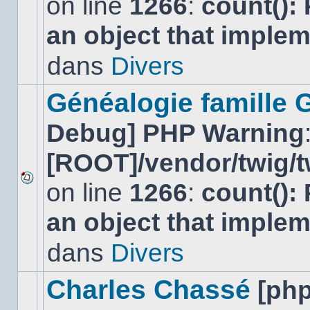
on line
1266
:
count():
Aucun
nouveau
an object that imple
message
non-
lu
dans
Divers
dans
ce
sujet.
Généalogie famille 
Debug] PHP Warning
[ROOT]/vendor/twig/t
on line
1266
:
count():
Aucun
nouveau
an object that imple
message
non-
lu
dans
Divers
dans
ce
sujet.
Charles Chassé
[ph