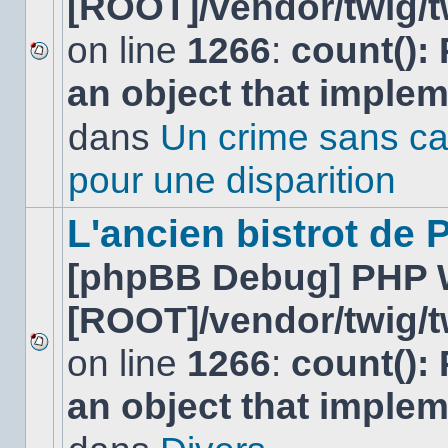
[ROOT]/vendor/twig/t
on line
1266
:
count():
Aucun
an object that imple
nouveau
message
non-
dans
Un crime sans ca
lu
dans
pour une disparition
ce
sujet.
L'ancien bistrot de
[phpBB Debug] PHP 
[ROOT]/vendor/twig/t
on line
1266
:
count():
Aucun
nouveau
an object that imple
message
non-
lu