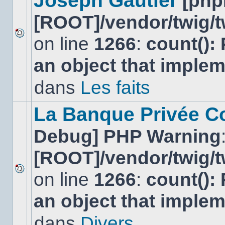
Joseph Gautier
[php
[ROOT]/vendor/twig/t
on line
1266
:
count():
Aucun
nouveau
an object that imple
message
non-
lu
dans
Les faits
dans
ce
sujet.
La Banque Privée Col
Debug] PHP Warning
[ROOT]/vendor/twig/t
on line
1266
:
count():
Aucun
nouveau
an object that imple
message
non-
lu
dans
Divers
dans