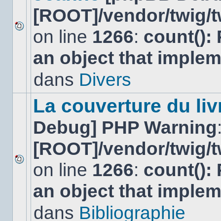
[ROOT]/vendor/twig/t
on line
1266
:
count():
Aucun
nouveau
an object that imple
message
non-
lu
dans
Divers
dans
ce
sujet.
La couverture du liv
Debug] PHP Warning
[ROOT]/vendor/twig/t
on line
1266
:
count():
Aucun
nouveau
an object that imple
message
non-
lu
dans
Bibliographie
dans