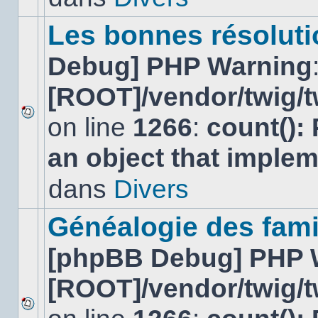
ce
sujet.
Les bonnes résolutio
Debug] PHP Warning
[ROOT]/vendor/twig/t
on line
1266
:
count():
Aucun
nouveau
an object that imple
message
non-
lu
dans
Divers
dans
ce
sujet.
Généalogie des fami
[phpBB Debug] PHP 
[ROOT]/vendor/twig/t
Aucun