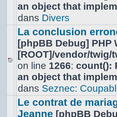
an object that imple
nouveau
message
non-
dans
Divers
lu
dans
ce
La conclusion erro
sujet.
[phpBB Debug] PHP 
[ROOT]/vendor/twig/t
on line
1266
:
count():
Aucun
nouveau
an object that imple
message
non-
lu
dans
Seznec: Coupabl
dans
ce
sujet.
Le contrat de maria
Jeanne
[phpBB Debu