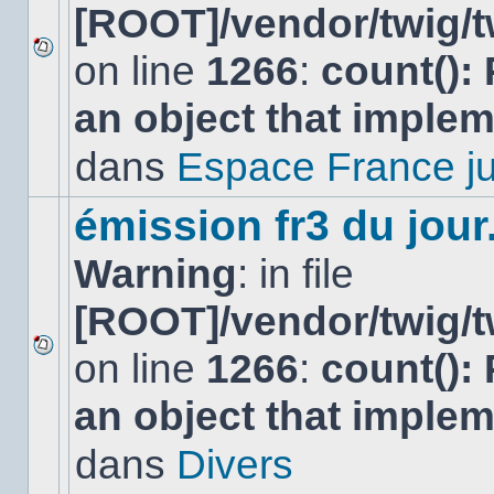
[ROOT]/vendor/twig/t
on line
1266
:
count():
Aucun
nouveau
an object that imple
message
non-
lu
dans
Espace France ju
dans
ce
sujet.
émission fr3 du jour.
Warning
: in file
[ROOT]/vendor/twig/t
on line
1266
:
count():
Aucun
nouveau
an object that imple
message
non-
lu
dans
Divers
dans
ce