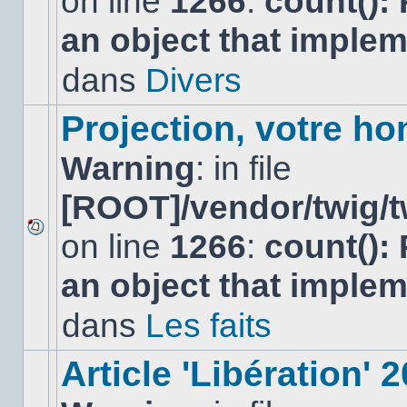
on line
1266
:
count():
nouveau
an object that imple
message
non-
lu
dans
Divers
dans
ce
sujet.
Projection, votre ho
Warning
: in file
[ROOT]/vendor/twig/t
on line
1266
:
count():
Aucun
nouveau
an object that imple
message
non-
lu
dans
Les faits
dans
ce
sujet.
Article 'Libération' 