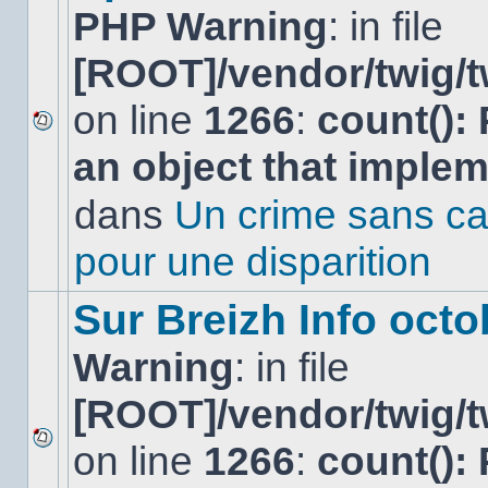
PHP Warning
: in file
[ROOT]/vendor/twig/t
on line
1266
:
count():
Aucun
an object that imple
nouveau
message
non-
dans
Un crime sans ca
lu
dans
pour une disparition
ce
sujet.
Sur Breizh Info octo
Warning
: in file
[ROOT]/vendor/twig/t
on line
1266
:
count():
Aucun
nouveau