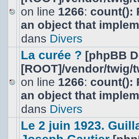
on line
1266
:
count():
Aucun
an object that imple
nouveau
message
non-
dans
Divers
lu
dans
ce
La curée ?
[phpBB D
sujet.
[ROOT]/vendor/twig/t
on line
1266
:
count():
Aucun
an object that imple
nouveau
message
non-
dans
Divers
lu
dans
ce
Le 2 juin 1923. Gui
sujet.