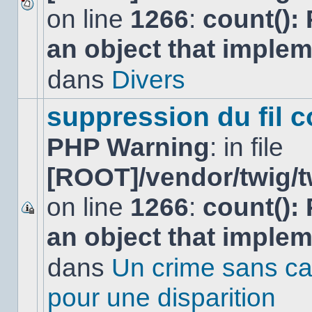
on line
1266
:
count():
Aucun
nouveau
an object that imple
message
non-
lu
dans
Divers
dans
ce
sujet.
suppression du fil c
PHP Warning
: in file
[ROOT]/vendor/twig/t
on line
1266
:
count():
Ce
an object that imple
sujet
est
verrouillé,
dans
Un crime sans ca
vous
ne
pour une disparition
pouvez
pas