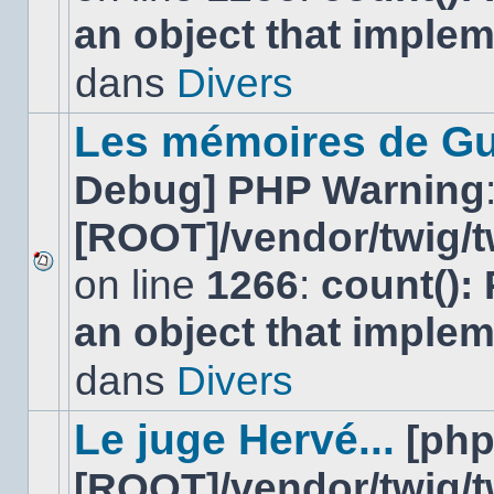
nouveau
an object that imple
message
non-
lu
dans
Divers
dans
ce
sujet.
Les mémoires de Gu
Debug] PHP Warning
[ROOT]/vendor/twig/t
on line
1266
:
count():
Aucun
nouveau
an object that imple
message
non-
lu
dans
Divers
dans
ce
sujet.
Le juge Hervé...
[ph
[ROOT]/vendor/twig/t