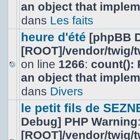
an object that imple
message
non-
lu
dans
Les faits
dans
ce
sujet.
heure d'été
[phpBB 
[ROOT]/vendor/twig/t
on line
1266
:
count():
Aucun
an object that imple
nouveau
message
non-
dans
Divers
lu
dans
ce
le petit fils de SEZ
sujet.
Debug] PHP Warning
[ROOT]/vendor/twig/t