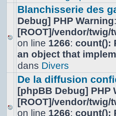
ce
sujet.
Blanchisserie des g
Debug] PHP Warning
[ROOT]/vendor/twig/t
on line
1266
:
count():
Aucun
nouveau
an object that imple
message
non-
lu
dans
Divers
dans
ce
sujet.
De la diffusion confi
[phpBB Debug] PHP 
[ROOT]/vendor/twig/t
on line
1266
:
count():
Aucun