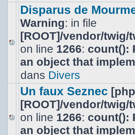
modifier
Disparus de Mourm
de
messages
Warning
: in file
ou
poster
de
[ROOT]/vendor/twig/t
réponse.
on line
1266
:
count():
Aucun
nouveau
an object that imple
message
non-
lu
dans
Divers
dans
ce
sujet.
Un faux Seznec
[ph
[ROOT]/vendor/twig/t
on line
1266
:
count():
Aucun
an object that imple
nouveau
message