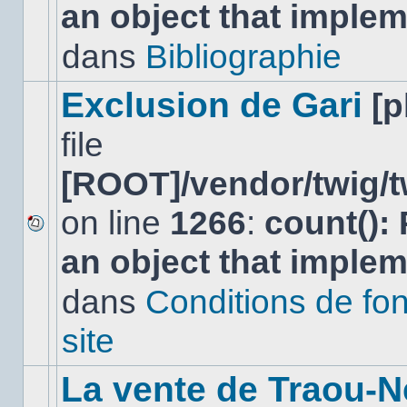
an object that imple
message
non-
lu
dans
Bibliographie
dans
ce
sujet.
Exclusion de Gari
[
file
[ROOT]/vendor/twig/t
on line
1266
:
count():
Aucun
an object that imple
nouveau
message
non-
dans
Conditions de fo
lu
dans
site
ce
sujet.
La vente de Traou-N