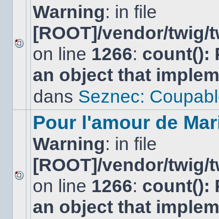
Warning
: in file
[ROOT]/vendor/twig/t
on line
1266
:
count():
Aucun
nouveau
an object that imple
message
non-
lu
dans
Seznec: Coupabl
dans
ce
sujet.
Pour l'amour de Mar
Warning
: in file
[ROOT]/vendor/twig/t
on line
1266
:
count():
Aucun
nouveau
an object that imple
message
non-