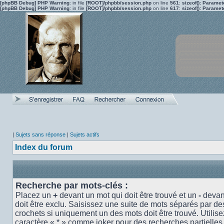
[phpBB Debug] PHP Warning
: in file
[ROOT]/phpbb/session.php
on line
561
:
sizeof(): Parame
[phpBB Debug] PHP Warning
: in file
[ROOT]/phpbb/session.php
on line
617
:
sizeof(): Parame
|
Sujets sans réponse
|
Sujets actifs
Index du forum
Recherche par mots-clés :
Placez un
+
devant un mot qui doit être trouvé et un
-
devant
doit être exclu. Saisissez une suite de mots séparés par d
crochets si uniquement un des mots doit être trouvé. Utilise
caractère « * » comme joker pour des recherches partielles