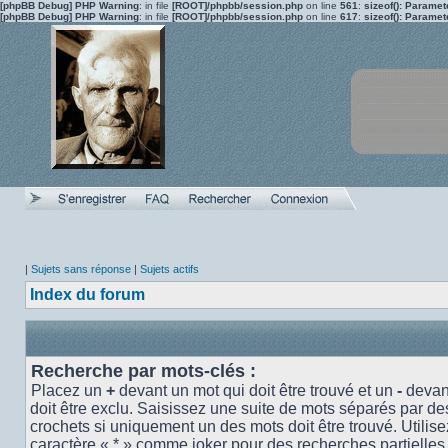
[phpBB Debug] PHP Warning
: in file
[ROOT]/phpbb/session.php
on line
561
:
sizeof(): Parame
[phpBB Debug] PHP Warning
: in file
[ROOT]/phpbb/session.php
on line
617
:
sizeof(): Parame
|
Sujets sans réponse
|
Sujets actifs
Index du forum
Recherche par mots-clés :
Placez un
+
devant un mot qui doit être trouvé et un
-
devant
doit être exclu. Saisissez une suite de mots séparés par d
crochets si uniquement un des mots doit être trouvé. Utilise
caractère « * » comme joker pour des recherches partielles