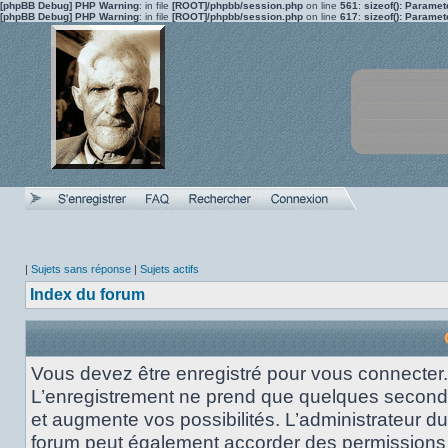
[phpBB Debug] PHP Warning
: in file
[ROOT]/phpbb/session.php
on line
561
:
sizeof(): Parame
[phpBB Debug] PHP Warning
: in file
[ROOT]/phpbb/session.php
on line
617
:
sizeof(): Parame
|
Sujets sans réponse
|
Sujets actifs
Index du forum
Vous devez être enregistré pour vous connecter.
L’enregistrement ne prend que quelques secon
et augmente vos possibilités. L’administrateur du
forum peut également accorder des permissions