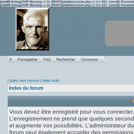
[phpBB Debug] PHP Warning
: in file
[ROOT]/phpbb/session.php
on line
561
:
sizeof(): Parame
[phpBB Debug] PHP Warning
: in file
[ROOT]/phpbb/session.php
on line
617
:
sizeof(): Parame
|
Sujets sans réponse
|
Sujets actifs
Index du forum
Vous devez être enregistré pour vous connecter.
L’enregistrement ne prend que quelques secon
et augmente vos possibilités. L’administrateur du
forum peut également accorder des permissions