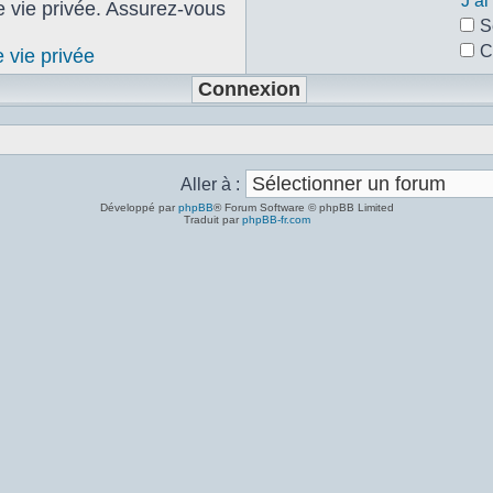
J’a
de vie privée. Assurez-vous
S
C
e vie privée
Aller à :
Développé par
phpBB
® Forum Software © phpBB Limited
Traduit par
phpBB-fr.com