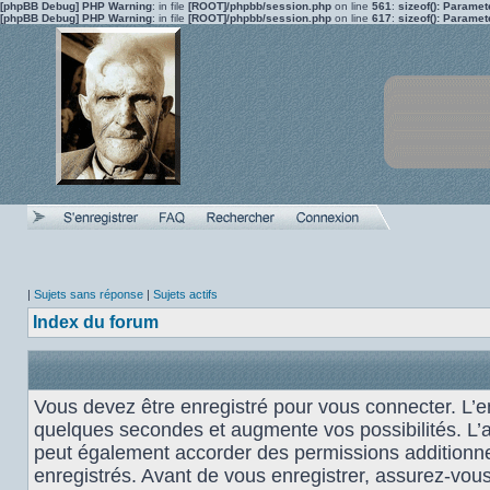
[phpBB Debug] PHP Warning
: in file
[ROOT]/phpbb/session.php
on line
561
:
sizeof(): Parame
[phpBB Debug] PHP Warning
: in file
[ROOT]/phpbb/session.php
on line
617
:
sizeof(): Parame
|
Sujets sans réponse
|
Sujets actifs
Index du forum
Vous devez être enregistré pour vous connecter. L’
quelques secondes et augmente vos possibilités. L’
peut également accorder des permissions additionnel
enregistrés. Avant de vous enregistrer, assurez-vou