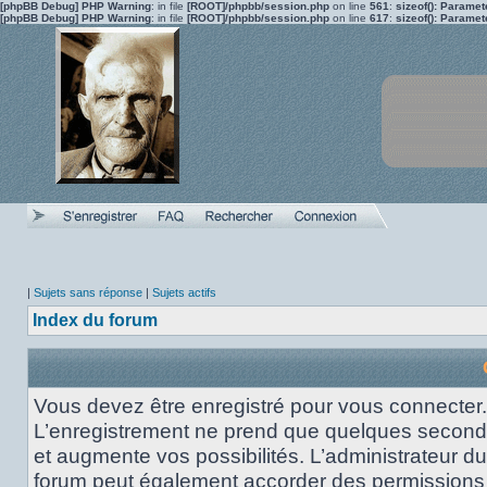
[phpBB Debug] PHP Warning
: in file
[ROOT]/phpbb/session.php
on line
561
:
sizeof(): Parame
[phpBB Debug] PHP Warning
: in file
[ROOT]/phpbb/session.php
on line
617
:
sizeof(): Parame
|
Sujets sans réponse
|
Sujets actifs
Index du forum
Vous devez être enregistré pour vous connecter.
L’enregistrement ne prend que quelques secon
et augmente vos possibilités. L’administrateur du
forum peut également accorder des permissions