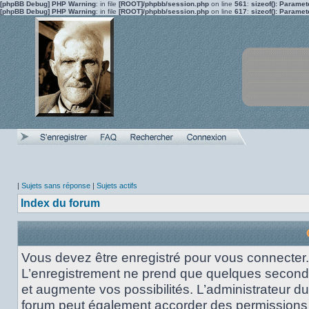
[phpBB Debug] PHP Warning
: in file
[ROOT]/phpbb/session.php
on line
561
:
sizeof(): Parame
[phpBB Debug] PHP Warning
: in file
[ROOT]/phpbb/session.php
on line
617
:
sizeof(): Parame
|
Sujets sans réponse
|
Sujets actifs
Index du forum
Vous devez être enregistré pour vous connecter.
L’enregistrement ne prend que quelques secon
et augmente vos possibilités. L’administrateur du
forum peut également accorder des permissions