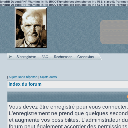
[phpBB Debug] PHP Warning
: in file
[ROOT]/phpbb/session.php
on line
561
:
sizeof(): Parame
[phpBB Debug] PHP Warning
: in file
[ROOT]/phpbb/session.php
on line
617
:
sizeof(): Parame
|
Sujets sans réponse
|
Sujets actifs
Index du forum
Vous devez être enregistré pour vous connecter.
L’enregistrement ne prend que quelques secon
et augmente vos possibilités. L’administrateur du
forum peut également accorder des permissions