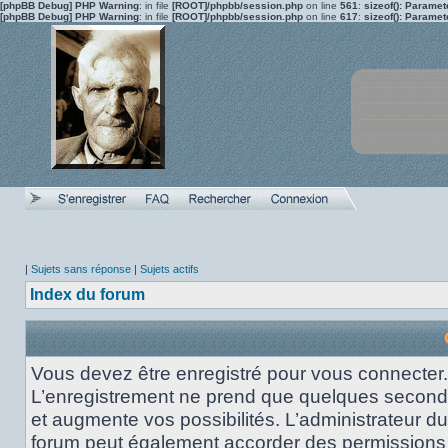
[phpBB Debug] PHP Warning
: in file
[ROOT]/phpbb/session.php
on line
561
:
sizeof(): Parame
[phpBB Debug] PHP Warning
: in file
[ROOT]/phpbb/session.php
on line
617
:
sizeof(): Parame
|
Sujets sans réponse
|
Sujets actifs
Index du forum
Vous devez être enregistré pour vous connecter.
L’enregistrement ne prend que quelques secon
et augmente vos possibilités. L’administrateur du
forum peut également accorder des permissions