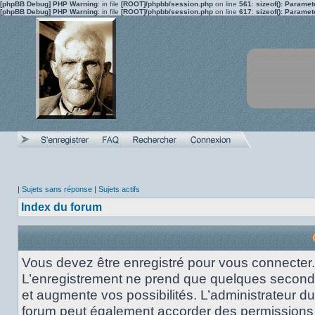
[phpBB Debug] PHP Warning
: in file
[ROOT]/phpbb/session.php
on line
561
:
sizeof(): Parame
[phpBB Debug] PHP Warning
: in file
[ROOT]/phpbb/session.php
on line
617
:
sizeof(): Parame
|
Sujets sans réponse
|
Sujets actifs
Index du forum
Vous devez être enregistré pour vous connecter.
L’enregistrement ne prend que quelques secon
et augmente vos possibilités. L’administrateur du
forum peut également accorder des permissions