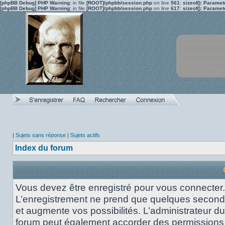
[phpBB Debug] PHP Warning
: in file
[ROOT]/phpbb/session.php
on line
561
:
sizeof(): Parame
[phpBB Debug] PHP Warning
: in file
[ROOT]/phpbb/session.php
on line
617
:
sizeof(): Parame
|
Sujets sans réponse
|
Sujets actifs
Index du forum
Vous devez être enregistré pour vous connecter.
L’enregistrement ne prend que quelques secon
et augmente vos possibilités. L’administrateur du
forum peut également accorder des permissions