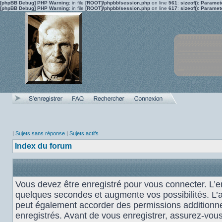
[phpBB Debug] PHP Warning
: in file
[ROOT]/phpbb/session.php
on line
561
:
sizeof(): Parame
[phpBB Debug] PHP Warning
: in file
[ROOT]/phpbb/session.php
on line
617
:
sizeof(): Parame
|
Sujets sans réponse
|
Sujets actifs
Index du forum
Vous devez être enregistré pour vous connecter. L’
quelques secondes et augmente vos possibilités. L’
peut également accorder des permissions additionnel
enregistrés. Avant de vous enregistrer, assurez-vou