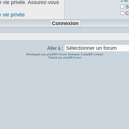
J’a
de vie privée. Assurez-vous
S
C
e vie privée
Aller à :
Développé par
phpBB
® Forum Software © phpBB Limited
Traduit par
phpBB-fr.com