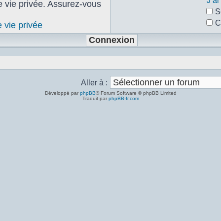
J’a
de vie privée. Assurez-vous
S
C
e vie privée
Aller à :
Développé par
phpBB
® Forum Software © phpBB Limited
Traduit par
phpBB-fr.com