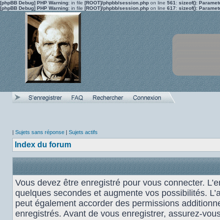
[phpBB Debug] PHP Warning
: in file
[ROOT]/phpbb/session.php
on line
561
:
sizeof(): Parame
[phpBB Debug] PHP Warning
: in file
[ROOT]/phpbb/session.php
on line
617
:
sizeof(): Parame
|
Sujets sans réponse
|
Sujets actifs
Index du forum
Vous devez être enregistré pour vous connecter. L’
quelques secondes et augmente vos possibilités. L’
peut également accorder des permissions additionnel
enregistrés. Avant de vous enregistrer, assurez-vou