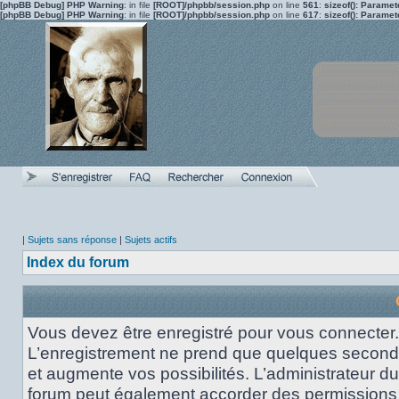
[phpBB Debug] PHP Warning
: in file
[ROOT]/phpbb/session.php
on line
561
:
sizeof(): Parame
[phpBB Debug] PHP Warning
: in file
[ROOT]/phpbb/session.php
on line
617
:
sizeof(): Parame
|
Sujets sans réponse
|
Sujets actifs
Index du forum
Vous devez être enregistré pour vous connecter.
L’enregistrement ne prend que quelques secon
et augmente vos possibilités. L’administrateur du
forum peut également accorder des permissions