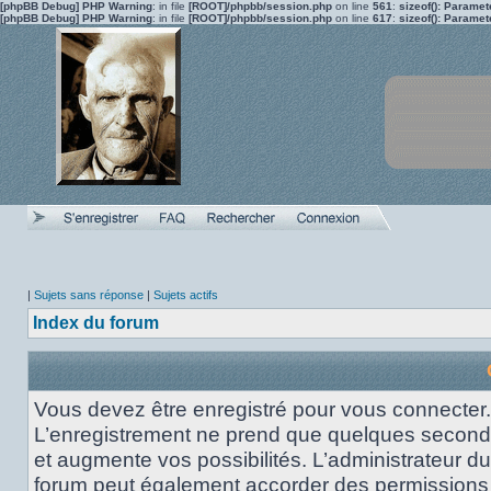
[phpBB Debug] PHP Warning
: in file
[ROOT]/phpbb/session.php
on line
561
:
sizeof(): Parame
[phpBB Debug] PHP Warning
: in file
[ROOT]/phpbb/session.php
on line
617
:
sizeof(): Parame
|
Sujets sans réponse
|
Sujets actifs
Index du forum
Vous devez être enregistré pour vous connecter.
L’enregistrement ne prend que quelques secon
et augmente vos possibilités. L’administrateur du
forum peut également accorder des permissions