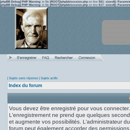
[phpBB Debug] PHP Warning
: in file
[ROOT]/phpbb/session.php
on line
561
:
sizeof(): Parame
[phpBB Debug] PHP Warning
: in file
[ROOT]/phpbb/session.php
on line
617
:
sizeof(): Parame
|
Sujets sans réponse
|
Sujets actifs
Index du forum
Vous devez être enregistré pour vous connecter.
L’enregistrement ne prend que quelques secon
et augmente vos possibilités. L’administrateur du
forum peut également accorder des permissions