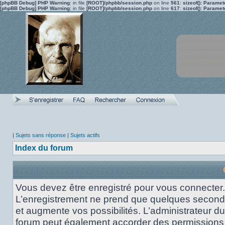
[phpBB Debug] PHP Warning
: in file
[ROOT]/phpbb/session.php
on line
561
:
sizeof(): Parame
[phpBB Debug] PHP Warning
: in file
[ROOT]/phpbb/session.php
on line
617
:
sizeof(): Parame
|
Sujets sans réponse
|
Sujets actifs
Index du forum
Vous devez être enregistré pour vous connecter.
L’enregistrement ne prend que quelques secon
et augmente vos possibilités. L’administrateur du
forum peut également accorder des permissions